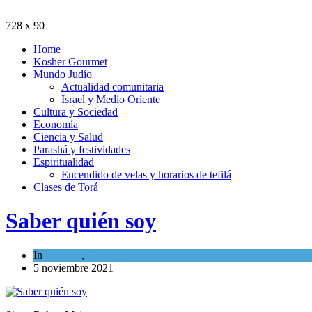
728 x 90
Home
Kosher Gourmet
Mundo Judío
Actualidad comunitaria
Israel y Medio Oriente
Cultura y Sociedad
Economía
Ciencia y Salud
Parashá y festividades
Espiritualidad
Encendido de velas y horarios de tefilá
Clases de Torá
Saber quién soy
In
Opinión
,
Tema del día
5 noviembre 2021