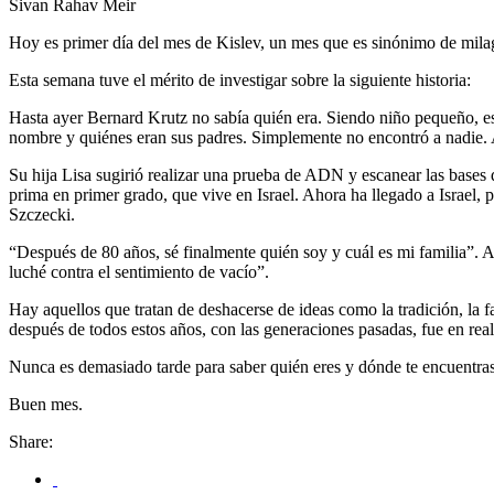
Sivan Rahav Meir
Hoy es primer día del mes de Kislev, un mes que es sinónimo de milag
Esta semana tuve el mérito de investigar sobre la siguiente historia:
Hasta ayer Bernard Krutz no sabía quién era. Siendo niño pequeño, es
nombre y quiénes eran sus padres. Simplemente no encontró a nadie. A
Su hija Lisa sugirió realizar una prueba de ADN y escanear las bases 
prima en primer grado, que vive en Israel. Ahora ha llegado a Israel,
Szczecki.
“Después de 80 años, sé finalmente quién soy y cuál es mi familia”. A
luché contra el sentimiento de vacío”.
Hay aquellos que tratan de deshacerse de ideas como la tradición, la 
después de todos estos años, con las generaciones pasadas, fue en real
Nunca es demasiado tarde para saber quién eres y dónde te encuentras 
Buen mes.
Share: