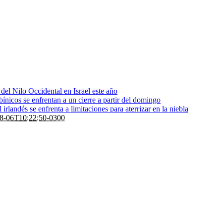
s del Nilo Occidental en Israel este año
bínicos se enfrentan a un cierre a partir del domingo
rlandés se enfrenta a limitaciones para aterrizar en la niebla
8-06T10:22:50-0300