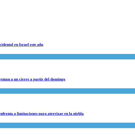
cidental en Israel este año
rentan a un cierre a partir del domingo
nfrenta a limitaciones para aterrizar en la niebla