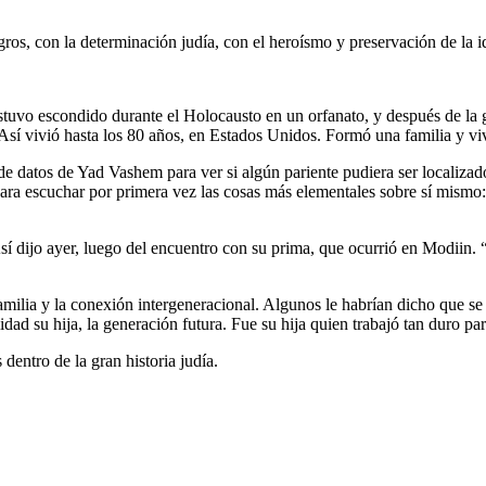
ros, con la determinación judía, con el heroísmo y preservación de la 
tuvo escondido durante el Holocausto en un orfanato, y después de la g
sí vivió hasta los 80 años, en Estados Unidos. Formó una familia y vivi
de datos de Yad Vashem para ver si algún pariente pudiera ser localizad
 para escuchar por primera vez las cosas más elementales sobre sí mism
sí dijo ayer, luego del encuentro con su prima, que ocurrió en Modiin. 
familia y la conexión intergeneracional. Algunos le habrían dicho que s
idad su hija, la generación futura. Fue su hija quien trabajó tan duro 
dentro de la gran historia judía.