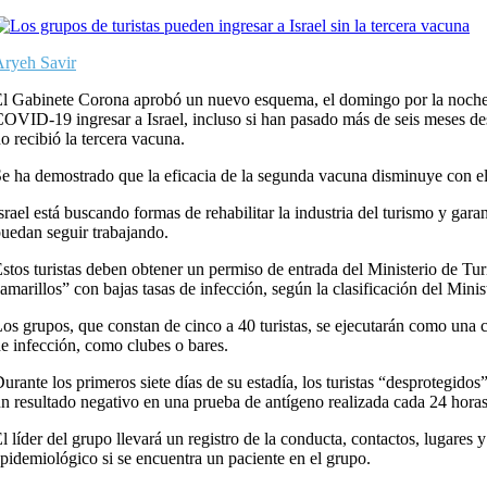
ryeh Savir
l Gabinete Corona aprobó un nuevo esquema, el domingo por la noche,
OVID-19 ingresar a Israel, incluso si han pasado más de seis meses des
o recibió la tercera vacuna.
e ha demostrado que la eficacia de la segunda vacuna disminuye con el 
srael está buscando formas de rehabilitar la industria del turismo y gara
uedan seguir trabajando.
stos turistas deben obtener un permiso de entrada del Ministerio de Tur
amarillos” con bajas tasas de infección, según la clasificación del Minis
os grupos, que constan de cinco a 40 turistas, se ejecutarán como una 
e infección, como clubes o bares.
urante los primeros siete días de su estadía, los turistas “desprotegid
n resultado negativo en una prueba de antígeno realizada cada 24 horas
l líder del grupo llevará un registro de la conducta, contactos, lugares y
pidemiológico si se encuentra un paciente en el grupo.