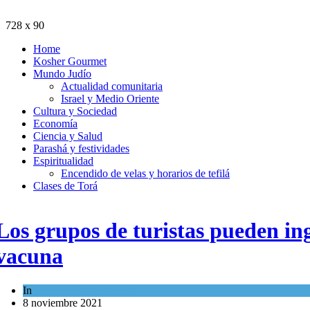
728 x 90
Home
Kosher Gourmet
Mundo Judío
Actualidad comunitaria
Israel y Medio Oriente
Cultura y Sociedad
Economía
Ciencia y Salud
Parashá y festividades
Espiritualidad
Encendido de velas y horarios de tefilá
Clases de Torá
Los grupos de turistas pueden ingr
vacuna
In
Economía y Negocios
8 noviembre 2021