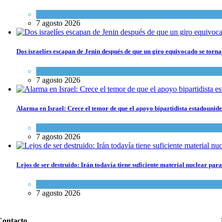
Cultura y Sociedad
,
Tema del día
7 agosto 2026
Dos israelíes escapan de Jenin después de que un giro equivocado se torna
Tema del día
7 agosto 2026
Alarma en Israel: Crece el temor de que el apoyo bipartidista estadouni
Israel y Medio Oriente
7 agosto 2026
Lejos de ser destruido: Irán todavía tiene suficiente material nuclear pa
Tema del día
7 agosto 2026
Contacto