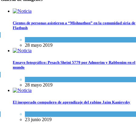
Cientos de personas asistieron a “Mishnathon” en la comunidad siria de
Flatbush
Actualidad comunitaria
28 mayo 2019
Ensayo fotográfico: Pesach Sheini 5779 por Admorim y Rabbonim en el
mundo
Actualidad comunitaria
28 mayo 2019
El inesperado compañero de aprendizaje del rabino Jaim Kanievsky
Espiritualidad
,
Tema del día
23 junio 2019