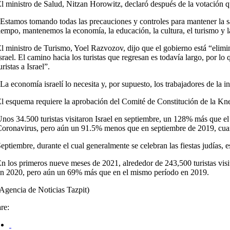
l ministro de Salud, Nitzan Horowitz, declaró después de la votación q
Estamos tomando todas las precauciones y controles para mantener la s
iempo, mantenemos la economía, la educación, la cultura, el turismo y la r
l ministro de Turismo, Yoel Razvozov, dijo que el gobierno está “elimin
srael. El camino hacia los turistas que regresan es todavía largo, por 
uristas a Israel”.
La economía israelí lo necesita y, por supuesto, los trabajadores de la i
l esquema requiere la aprobación del Comité de Constitución de la Knes
nos 34.500 turistas visitaron Israel en septiembre, un 128% más que el
oronavirus, pero aún un 91.5% menos que en septiembre de 2019, cuand
eptiembre, durante el cual generalmente se celebran las fiestas judías, e
n los primeros nueve meses de 2021, alrededor de 243,500 turistas vis
n 2020, pero aún un 69% más que en el mismo período en 2019.
Agencia de Noticias Tazpit)
re: