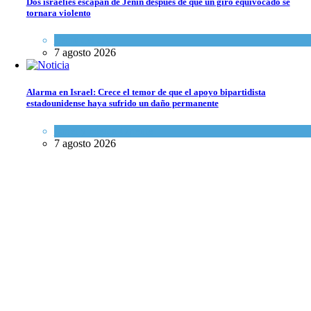
Dos israelíes escapan de Jenin después de que un giro equivocado se
tornara violento
Tema del día
7 agosto 2026
Alarma en Israel: Crece el temor de que el apoyo bipartidista
estadounidense haya sufrido un daño permanente
Israel y Medio Oriente
7 agosto 2026