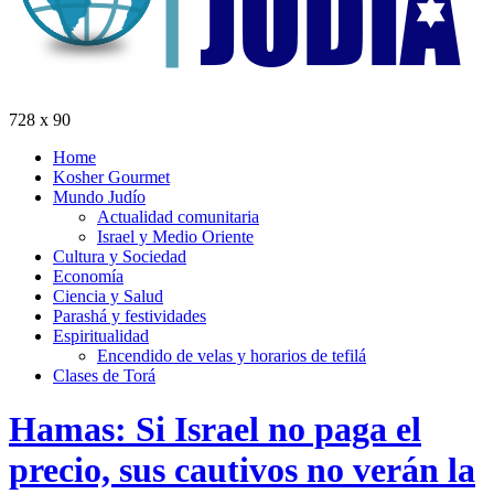
728 x 90
Home
Kosher Gourmet
Mundo Judío
Actualidad comunitaria
Israel y Medio Oriente
Cultura y Sociedad
Economía
Ciencia y Salud
Parashá y festividades
Espiritualidad
Encendido de velas y horarios de tefilá
Clases de Torá
Hamas: Si Israel no paga el
precio, sus cautivos no verán la