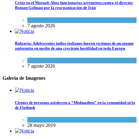
Crisis en el Mossad: Altos funcionarios arremeten contra el director
Roman Gofman por la reorganización de Irán
Tema del día
7 agosto 2026
Bulgaria: Adolescentes judíos italianos fueron víctimas de un ataque
antisemita en medio de una creciente hostilidad en toda Europa
Cultura y Sociedad
,
Tema del día
7 agosto 2026
Galería de Imagenes
Cientos de personas asistieron a “Mishnathon” en la comunidad siria
de Flatbush
Actualidad comunitaria
28 mayo 2019