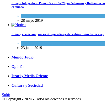
Ensayo fotográfico: Pesach Sheini 5779 por Admorim y Rabbonim en
el mundo
Actualidad comunitaria
28 mayo 2019
El inesperado compañero de aprendizaje del rabino Jaim Kanievsky
Espiritualidad
,
Tema del día
23 junio 2019
Mundo Judío
Opinión
Israel y Medio Oriente
Cultura y Sociedad
Subir
© Copyright - 2024 - Todos los derechos reservados