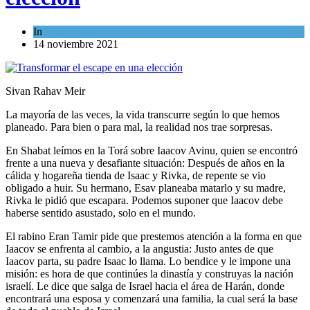
In
Opinión
14 noviembre 2021
Sivan Rahav Meir
La mayoría de las veces, la vida transcurre según lo que hemos
planeado. Para bien o para mal, la realidad nos trae sorpresas.
En Shabat leímos en la Torá sobre Iaacov Avinu, quien se encontró
frente a una nueva y desafiante situación: Después de años en la
cálida y hogareña tienda de Isaac y Rivka, de repente se vio
obligado a huir. Su hermano, Esav planeaba matarlo y su madre,
Rivka le pidió que escapara. Podemos suponer que Iaacov debe
haberse sentido asustado, solo en el mundo.
El rabino Eran Tamir pide que prestemos atención a la forma en que
Iaacov se enfrenta al cambio, a la angustia: Justo antes de que
Iaacov parta, su padre Isaac lo llama. Lo bendice y le impone una
misión: es hora de que continúes la dinastía y construyas la nación
israelí. Le dice que salga de Israel hacia el área de Harán, donde
encontrará una esposa y comenzará una familia, la cual será la base