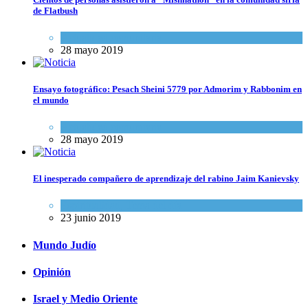
de Flatbush
Actualidad comunitaria
28 mayo 2019
Ensayo fotográfico: Pesach Sheini 5779 por Admorim y Rabbonim en
el mundo
Actualidad comunitaria
28 mayo 2019
El inesperado compañero de aprendizaje del rabino Jaim Kanievsky
Espiritualidad
,
Tema del día
23 junio 2019
Mundo Judío
Opinión
Israel y Medio Oriente