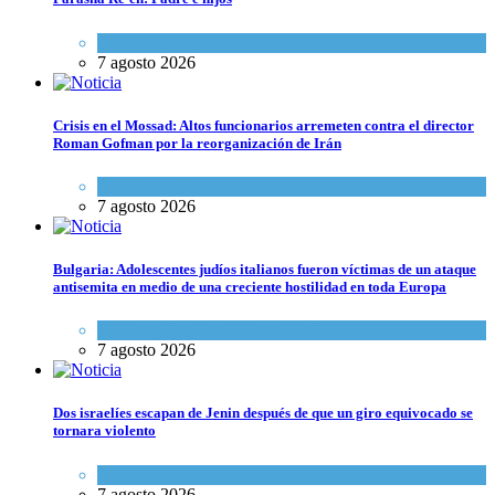
Espiritualidad
,
Tema del día
7 agosto 2026
Crisis en el Mossad: Altos funcionarios arremeten contra el director
Roman Gofman por la reorganización de Irán
Tema del día
7 agosto 2026
Bulgaria: Adolescentes judíos italianos fueron víctimas de un ataque
antisemita en medio de una creciente hostilidad en toda Europa
Cultura y Sociedad
,
Tema del día
7 agosto 2026
Dos israelíes escapan de Jenin después de que un giro equivocado se
tornara violento
Tema del día
7 agosto 2026