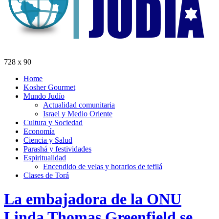
728 x 90
Home
Kosher Gourmet
Mundo Judío
Actualidad comunitaria
Israel y Medio Oriente
Cultura y Sociedad
Economía
Ciencia y Salud
Parashá y festividades
Espiritualidad
Encendido de velas y horarios de tefilá
Clases de Torá
La embajadora de la ONU
Linda Thomas Greenfield se