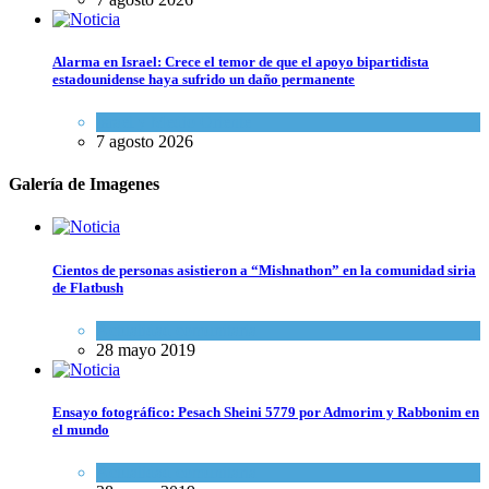
Alarma en Israel: Crece el temor de que el apoyo bipartidista
estadounidense haya sufrido un daño permanente
Israel y Medio Oriente
7 agosto 2026
Galería de Imagenes
Cientos de personas asistieron a “Mishnathon” en la comunidad siria
de Flatbush
Actualidad comunitaria
28 mayo 2019
Ensayo fotográfico: Pesach Sheini 5779 por Admorim y Rabbonim en
el mundo
Actualidad comunitaria