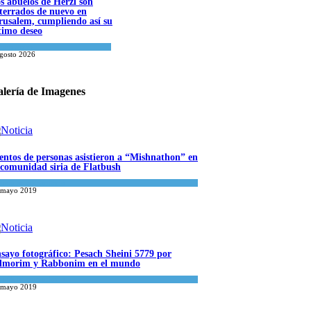
s abuelos de Herzl son
terrados de nuevo en
rusalem, cumpliendo así su
timo deseo
ndo Judío
agosto 2026
lería de Imagenes
entos de personas asistieron a “Mishnathon” en
 comunidad siria de Flatbush
ualidad comunitaria
 mayo 2019
sayo fotográfico: Pesach Sheini 5779 por
morim y Rabbonim en el mundo
ualidad comunitaria
 mayo 2019