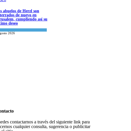
s abuelos de Herzl son
terrados de nuevo en
rusalem, cumpliendo así su
timo deseo
ndo Judío
agosto 2026
ontacto
edes contactarnos a través del siguiente link para
cernos cualquier consulta, sugerencia o publicitar