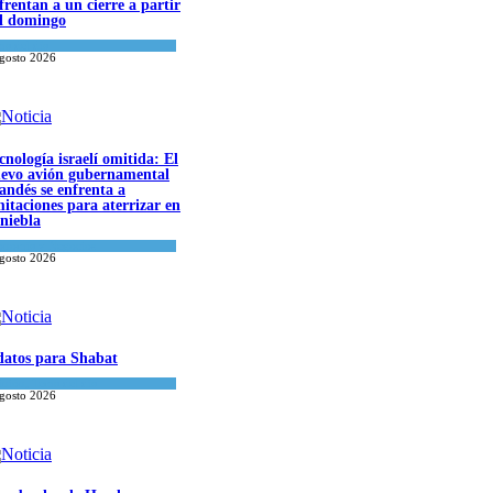
frentan a un cierre a partir
l domingo
a del día
agosto 2026
cnología israelí omitida: El
evo avión gubernamental
landés se enfrenta a
mitaciones para aterrizar en
 niebla
onomía y Negocios
agosto 2026
datos para Shabat
inión
,
Tema del día
agosto 2026