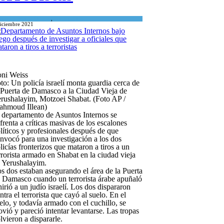
Israel y Medio Oriente
,
Tema del día
diciembre 2021
ni Weiss
to: Un policía israelí monta guardia cerca de
 Puerta de Damasco a la Ciudad Vieja de
rushalayim, Motzoei Shabat. (Foto AP /
hmoud Illean)
 departamento de Asuntos Internos se
frenta a críticas masivas de los escalones
líticos y profesionales después de que
nvocó para una investigación a los dos
licías fronterizos que mataron a tiros a un
rrorista armado en Shabat en la ciudad vieja
 Yerushalayim.
s dos estaban asegurando el área de la Puerta
 Damasco cuando un terrorista árabe apuñaló
hirió a un judío israelí. Los dos dispararon
ntra el terrorista que cayó al suelo. En el
elo, y todavía armado con el cuchillo, se
vió y pareció intentar levantarse. Las tropas
lvieron a dispararle.