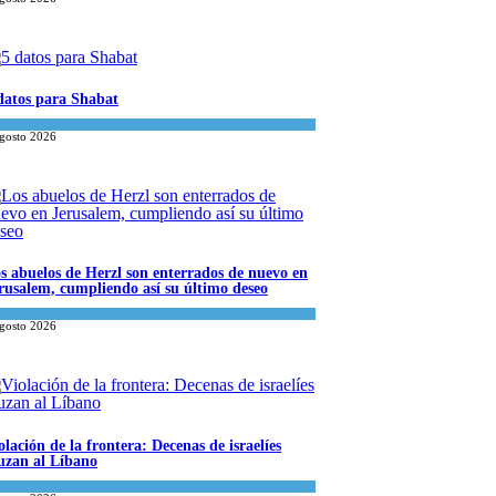
datos para Shabat
inión
,
Tema del día
agosto 2026
s abuelos de Herzl son enterrados de nuevo en
rusalem, cumpliendo así su último deseo
ndo Judío
agosto 2026
olación de la frontera: Decenas de israelíes
uzan al Líbano
a del día