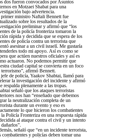
s dos fueron convocados por Asuntos
ternos en Motzaei Shabat para una
vestigación bajo advertencia.
 primer ministro Naftali Bennett fue
tualizado sobre los resultados de la
vestigación preliminar y afirmó que “los
entes de la policía fronteriza tomaron la
ción rápida y decidida que se espera de los
entes de policía contra un terrorista que
tentó asesinar a un civil israelí. Me gustaría
tenderles todo mi apoyo. Así es como se
pera que actúen nuestros oficiales y así es
mo actuaron. No podemos permitir que
estra ciudad capital se convierta en un foco
 terrorismo”, afirmó Bennett.
 jefe de policía, Yaakov Shabtai, llamó para
elerar la investigación del incidente y afirmó
e respalda plenamente a las tropas.
abtai señaló que los ataques terroristas
teriores nos han “enseñado que debemos
grar la neutralización completa de un
rrorista durante un evento y eso es
actamente lo que hicieron los combatientes
 la Policía Fronteriza en una respuesta rápida
decidida al ataque contra el civil y un intento
 dañarlos”.
emás, señaló que “en un incidente terrorista,
s combatientes y policías deben tomar una