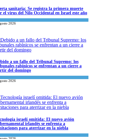
erta sanitaria: Se registra la primera muerte
r el virus del Nilo Occidental en Israel este año
ncia y Salud
agosto 2026
bido a un fallo del Tribunal Supremo: los
ibunales rabínicos se enfrentan a un cierre a
rtir del domingo
a del día
agosto 2026
cnología israelí omitida: El nuevo avión
bernamental irlandés se enfrenta a
mitaciones para aterrizar en la niebla
onomía y Negocios
agosto 2026