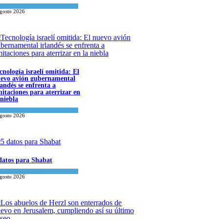
a del día
agosto 2026
cnología israelí omitida: El
evo avión gubernamental
landés se enfrenta a
mitaciones para aterrizar en
 niebla
onomía y Negocios
agosto 2026
datos para Shabat
inión
,
Tema del día
agosto 2026