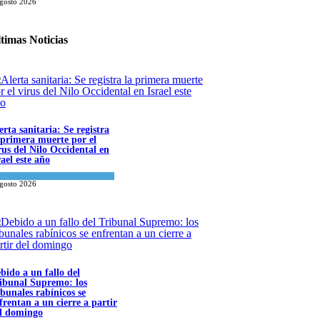
agosto 2026
timas Noticias
erta sanitaria: Se registra
 primera muerte por el
rus del Nilo Occidental en
rael este año
ncia y Salud
agosto 2026
bido a un fallo del
ibunal Supremo: los
ibunales rabínicos se
frentan a un cierre a partir
l domingo