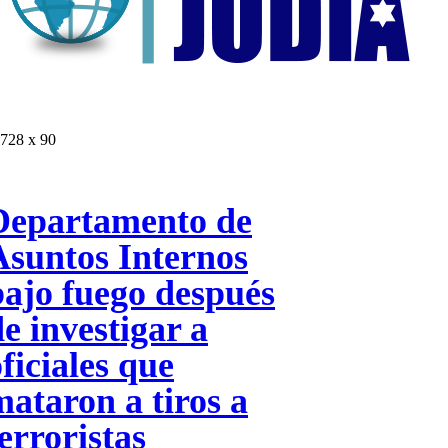
728 x 90
Departamento de
Asuntos Internos
bajo fuego después
e investigar a
ficiales que
mataron a tiros a
erroristas