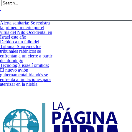
Alerta sanitaria: Se registra
la primera muerte por el
virus del Nilo Occidental en
Israel este año
Debido a un fallo del
Tribunal Supremo: los
tribunales rabínicos se
enfrentan a un cierre a partir
del domingo
Tecnología israelí omitida:
El nuevo avión
gubernamental irlandés se
enfrenta a limitaciones para
aterrizar en la niebla