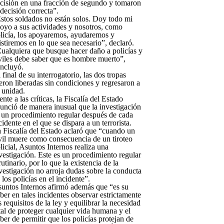
cisión en una fracción de segundo y tomaron
 decisión correcta”.
stos soldados no están solos. Doy todo mi
oyo a sus actividades y nosotros, como
licía, los apoyaremos, ayudaremos y
istiremos en lo que sea necesario”, declaró.
ualquiera que busque hacer daño a policías y
viles debe saber que es hombre muerto”,
ncluyó.
 final de su interrogatorio, las dos tropas
eron liberadas sin condiciones y regresaron a
 unidad.
ente a las críticas, la Fiscalía del Estado
unció de manera inusual que la investigación
 un procedimiento regular después de cada
cidente en el que se dispara a un terrorista.
 Fiscalía del Estado aclaró que “cuando un
vil muere como consecuencia de un tiroteo
licial, Asuntos Internos realiza una
vestigación. Este es un procedimiento regular
rutinario, por lo que la existencia de la
vestigación no arroja dudas sobre la conducta
 los policías en el incidente”.
untos Internos afirmó además que “es su
ber en tales incidentes observar estrictamente
s requisitos de la ley y equilibrar la necesidad
tal de proteger cualquier vida humana y el
ber de permitir que los policías protejan de