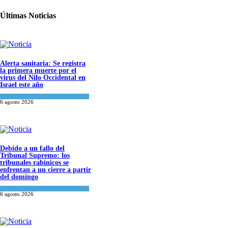
Últimas Noticias
Alerta sanitaria: Se registra
la primera muerte por el
virus del Nilo Occidental en
Israel este año
Ciencia y Salud
6 agosto 2026
Debido a un fallo del
Tribunal Supremo: los
tribunales rabínicos se
enfrentan a un cierre a partir
del domingo
Tema del día
6 agosto 2026