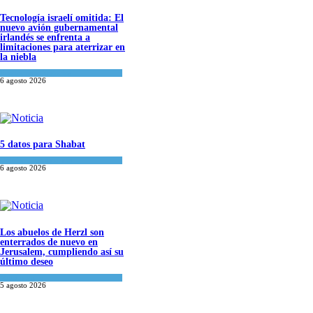
Tecnología israelí omitida: El
nuevo avión gubernamental
irlandés se enfrenta a
limitaciones para aterrizar en
la niebla
Economía y Negocios
6 agosto 2026
5 datos para Shabat
Opinión
,
Tema del día
6 agosto 2026
Los abuelos de Herzl son
enterrados de nuevo en
Jerusalem, cumpliendo así su
último deseo
Mundo Judío
5 agosto 2026