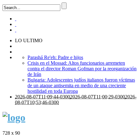
LO ULTIMO
Parashá Re'eh: Padre e hijos
Crisis en el Mossad: Altos funcionarios arremeten
contra el director Roman Gofman por la reorganización
de Irán
Bulgaria: Adolescentes judíos italianos fueron víctimas
de un ataque antisemita en medio de una creciente
hostilidad en toda Europa
2026-08-07T11:09:44-0300
2026-08-07T11:00:29-0300
2026-
08-07T10:53:46-0300
728 x 90