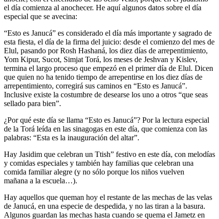
el día comienza al anochecer. He aquí algunos datos sobre el día
especial que se avecina:
“Esto es Janucá” es considerado el día más importante y sagrado de
esta fiesta, el día de la firma del juicio: desde el comienzo del mes de
Elul, pasando por Rosh Hashaná, los diez días de arrepentimiento,
Yom Kipur, Sucot, Simjat Torá, los meses de Jeshvan y Kislev,
termina el largo proceso que empezó en el primer día de Elul. Dicen
que quien no ha tenido tiempo de arrepentirse en los diez días de
arrepentimiento, corregirá sus caminos en “Esto es Janucá”.
Inclusive existe la costumbre de desearse los uno a otros “que seas
sellado para bien”.
¿Por qué este día se llama “Esto es Janucá”? Por la lectura especial
de la Torá leída en las sinagogas en este día, que comienza con las
palabras: “Esta es la inauguración del altar”.
Hay Jasidim que celebran un Ttish” festivo en este día, con melodías
y comidas especiales y también hay familias que celebran una
comida familiar alegre (y no sólo porque los niños vuelven
mañana a la escuela…).
Hay aquellos que queman hoy el restante de las mechas de las velas
de Janucá, en una especie de despedida, y no las tiran a la basura.
Algunos guardan las mechas hasta cuando se quema el Jametz en