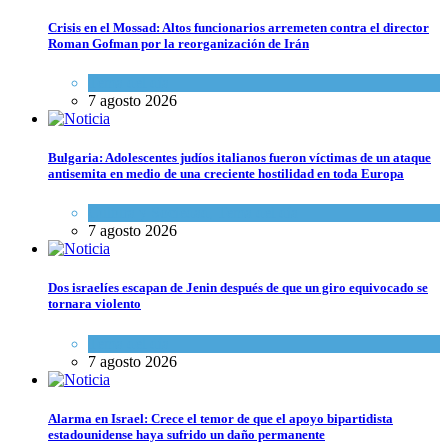
Crisis en el Mossad: Altos funcionarios arremeten contra el director
Roman Gofman por la reorganización de Irán
Tema del día
7 agosto 2026
Bulgaria: Adolescentes judíos italianos fueron víctimas de un ataque
antisemita en medio de una creciente hostilidad en toda Europa
Cultura y Sociedad
,
Tema del día
7 agosto 2026
Dos israelíes escapan de Jenin después de que un giro equivocado se
tornara violento
Tema del día
7 agosto 2026
Alarma en Israel: Crece el temor de que el apoyo bipartidista
estadounidense haya sufrido un daño permanente