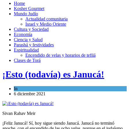
Home
Kosher Gourmet
Mundo Judío
Actualidad comunitaria
Israel y Medio Oriente
Cultura y Sociedad
Economía
Ciencia y Salud
Parashá y festividades
Espiritualidad
Encendido de velas y horarios de tefilá
Clases de Torá
¡Esto (todavía) es Janucá!
In
Opinión
6 diciembre 2021
Sivan Rahav Meir
¡Feliz Janucá! Sí, hoy sigue siendo Janucá. Janucá no terminó
anoche, con el encendido de las ocho velas, porque en el judaísmo