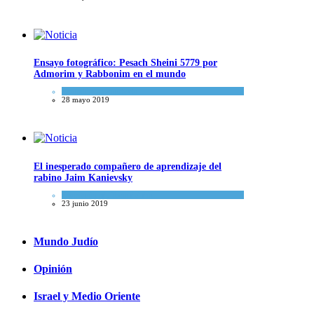
Ensayo fotográfico: Pesach Sheini 5779 por
Admorim y Rabbonim en el mundo
Actualidad comunitaria
28 mayo 2019
El inesperado compañero de aprendizaje del
rabino Jaim Kanievsky
Espiritualidad
,
Tema del día
23 junio 2019
Mundo Judío
Opinión
Israel y Medio Oriente