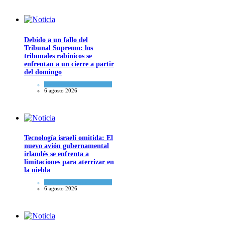
Debido a un fallo del
Tribunal Supremo: los
tribunales rabínicos se
enfrentan a un cierre a partir
del domingo
Tema del día
6 agosto 2026
Tecnología israelí omitida: El
nuevo avión gubernamental
irlandés se enfrenta a
limitaciones para aterrizar en
la niebla
Economía y Negocios
6 agosto 2026