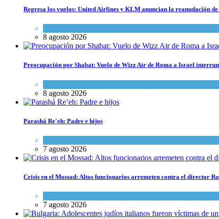
Regresa los vuelos: United Airlines y KLM anuncian la reanudación de 
Economía y Negocios
8 agosto 2026
Preocupación por Shabat: Vuelo de Wizz Air de Roma a Israel interrum
Cultura y Sociedad
,
Israel y Medio Oriente
8 agosto 2026
Parashá Re'eh: Padre e hijos
Espiritualidad
,
Tema del día
7 agosto 2026
Crisis en el Mossad: Altos funcionarios arremeten contra el director
Tema del día
7 agosto 2026