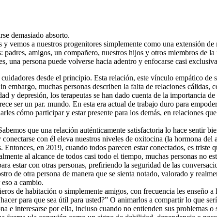
tirse demasiado absorto.
des y vemos a nuestros progenitores simplemente como una extensión de
s: padres, amigos, un compañero, nuestros hijos y otros miembros de la 
iles, una persona puede volverse hacia adentro y enfocarse casi exclusi
idadores desde el principio. Esta relación, este vínculo empático de s
 embargo, muchas personas describen la falta de relaciones cálidas, c
ad y depresión, los terapeutas se han dado cuenta de la importancia de 
arece ser un par. mundo. En esta era actual de trabajo duro para empod
arles cómo participar y estar presente para los demás, en relaciones 
abemos que una relación auténticamente satisfactoria lo hace sentir bi
y conectarse con él eleva nuestros niveles de oxitocina (la hormona d
es. Entonces, en 2019, cuando todos parecen estar conectados, es triste 
ralmente al alcance de todos casi todo el tiempo, muchas personas no e
s para estar con otras personas, prefiriendo la seguridad de las convers
 rostro de otra persona de manera que se sienta notado, valorado y real
r eso a cambio.
ñeros de habitación o simplemente amigos, con frecuencia les enseño a 
acer para que sea útil para usted?” O animarlos a compartir lo que ser
ona e interesarse por ella, incluso cuando no entienden sus problemas o 