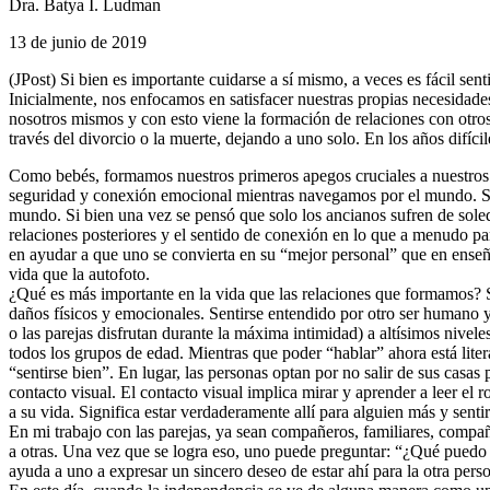
Dra. Batya I. Ludman
13 de junio de 2019
(JPost) Si bien es importante cuidarse a sí mismo, a veces es fácil sen
Inicialmente, nos enfocamos en satisfacer nuestras propias necesida
nosotros mismos y con esto viene la formación de relaciones con otro
través del divorcio o la muerte, dejando a uno solo. En los años difíc
Como bebés, formamos nuestros primeros apegos cruciales a nuestros cu
seguridad y conexión emocional mientras navegamos por el mundo. Sin
mundo. Si bien una vez se pensó que solo los ancianos sufren de soled
relaciones posteriores y el sentido de conexión en lo que a menudo p
en ayudar a que uno se convierta en su “mejor personal” que en enseñ
vida que la autofoto.
¿Qué es más importante en la vida que las relaciones que formamos? S
daños físicos y emocionales. Sentirse entendido por otro ser humano 
o las parejas disfrutan durante la máxima intimidad) a altísimos nivel
todos los grupos de edad. Mientras que poder “hablar” ahora está lite
“sentirse bien”. En lugar, las personas optan por no salir de sus casa
contacto visual. El contacto visual implica mirar y aprender a leer el
a su vida. Significa estar verdaderamente allí para alguien más y senti
En mi trabajo con las parejas, ya sean compañeros, familiares, compa
a otras. Una vez que se logra eso, uno puede preguntar: “¿Qué puedo h
ayuda a uno a expresar un sincero deseo de estar ahí para la otra pers