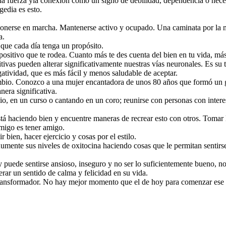
 fuerza y ​​la conexión como un signo de debilidad, dependencia o nece
gedia es esto.
 ponerse en marcha. Mantenerse activo y ocupado. Una caminata por la 
ga.
r que cada día tenga un propósito.
o positivo que te rodea. Cuanto más te des cuenta del bien en tu vida, m
ivas pueden alterar significativamente nuestras vías neuronales. Es su t
atividad, que es más fácil y menos saludable de aceptar.
 cambio. Conozco a una mujer encantadora de unos 80 años que formó u
era significativa.
io, en un curso o cantando en un coro; reunirse con personas con inter
tá haciendo bien y encuentre maneras de recrear esto con otros. Tomar l
amigo es tener amigo.
bien, hacer ejercicio y cosas por el estilo.
Aumente sus niveles de oxitocina haciendo cosas que le permitan sentirse
.
y puede sentirse ansioso, inseguro y no ser lo suficientemente bueno, no
erar un sentido de calma y felicidad en su vida.
 transformador. No hay mejor momento que el de hoy para comenzar ese 