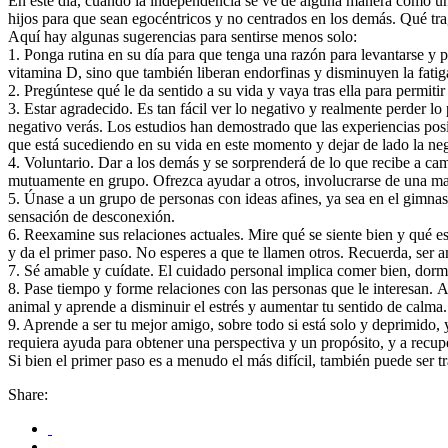
En este día, cuando la independencia se ve de alguna manera como una
hijos para que sean egocéntricos y no centrados en los demás. Qué tra
Aquí hay algunas sugerencias para sentirse menos solo:
1. Ponga rutina en su día para que tenga una razón para levantarse y
vitamina D, sino que también liberan endorfinas y disminuyen la fati
2. Pregúntese qué le da sentido a su vida y vaya tras ella para permiti
3. Estar agradecido. Es tan fácil ver lo negativo y realmente perder l
negativo verás. Los estudios han demostrado que las experiencias posit
que está sucediendo en su vida en este momento y dejar de lado la neg
4. Voluntario. Dar a los demás y se sorprenderá de lo que recibe a
mutuamente en grupo. Ofrezca ayudar a otros, involucrarse de una man
5. Únase a un grupo de personas con ideas afines, ya sea en el gimnas
sensación de desconexión.
6. Reexamine sus relaciones actuales. Mire qué se siente bien y qué es
y da el primer paso. No esperes a que te llamen otros. Recuerda, ser 
7. Sé amable y cuídate. El cuidado personal implica comer bien, dormir 
8. Pase tiempo y forme relaciones con las personas que le interesan. 
animal y aprende a disminuir el estrés y aumentar tu sentido de calma
9. Aprende a ser tu mejor amigo, sobre todo si está solo y deprimido, 
requiera ayuda para obtener una perspectiva y un propósito, y a recup
Si bien el primer paso es a menudo el más difícil, también puede ser
Share: