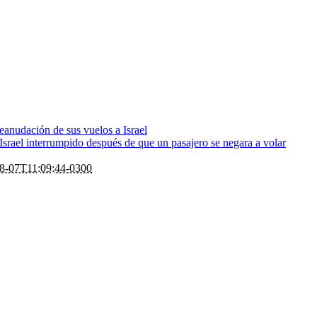
eanudación de sus vuelos a Israel
rael interrumpido después de que un pasajero se negara a volar
8-07T11:09:44-0300