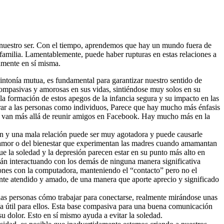
 nuestro ser. Con el tiempo, aprendemos que hay un mundo fuera de
familia. Lamentablemente, puede haber rupturas en estas relaciones a
vamente en sí misma.
intonía mutua, es fundamental para garantizar nuestro sentido de
ompasivas y amorosas en sus vidas, sintiéndose muy solos en su
la formación de estos apegos de la infancia segura y su impacto en las
erar a las personas como individuos, Parece que hay mucho más énfasis
que van más allá de reunir amigos en Facebook. Hay mucho más en la
en y una mala relación puede ser muy agotadora y puede causarle
el amor o del bienestar que experimentan las madres cuando amamantan
que la soledad y la depresión parecen estar en su punto más alto en
stán interactuando con los demás de ninguna manera significativa
aciones con la computadora, manteniendo el “contacto” pero no el
mente atendido y amado, de una manera que aporte aprecio y significado
las personas cómo trabajar para conectarse, realmente mirándose unas
ía útil para ellos. Esta base compasiva para una buena comunicación
su dolor. Esto en sí mismo ayuda a evitar la soledad.