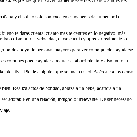
sidad, es posible que inadvertidamente estemos criando a nuestros
mañana y el sol no solo son excelentes maneras de aumentar la
ás bueno te darás cuenta; cuanto más te centres en lo negativo, más
rabajo disminuir la velocidad, darse cuenta y apreciar realmente lo
n grupo de apoyo de personas mayores para ver cómo pueden ayudarse
eses comunes puede ayudar a reducir el aburrimiento y disminuir su
a iniciativa. Pídale a alguien que se una a usted. Acércate a los demás
 bien. Realiza actos de bondad, abraza a un bebé, acaricia a un
 ser adorable en una relación, indigno o irrelevante. De ser necesario
viaje.