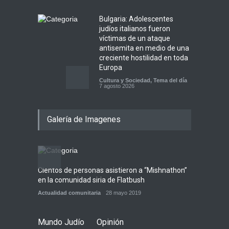
Bulgaria: Adolescentes
judíos italianos fueron
víctimas de un ataque
antisemita en medio de una
creciente hostilidad en toda
Europa
Cultura y Sociedad
,
Tema del día
7 agosto 2026
Dos israelíes escapan de
Galería de Imagenes
Jenin después de que un
giro equivocado se tornara
violento
Tema del día
7 agosto 2026
Cientos de personas asistieron a “Mishnathon”
Ensayo
Alarma en Israel: Crece el
en la comunidad siria de Flatbush
Admori
temor de que el apoyo
bipartidista estadounidense
Actualidad comunitaria
28 mayo 2019
Actuali
haya sufrido un daño
permanente
Mundo Judío
Opinión
Israel y Medio Oriente