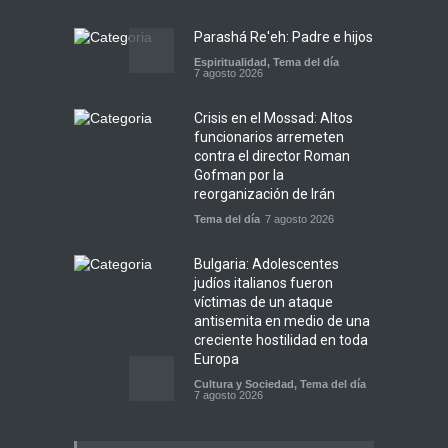
Parashá Re'eh: Padre e hijos
Espiritualidad
,
Tema del día
7 agosto 2026
Crisis en el Mossad: Altos
funcionarios arremeten
contra el director Roman
Gofman por la
reorganización de Irán
Tema del día
7 agosto 2026
Bulgaria: Adolescentes
judíos italianos fueron
víctimas de un ataque
antisemita en medio de una
creciente hostilidad en toda
Europa
Cultura y Sociedad
,
Tema del día
7 agosto 2026
Dos israelíes escapan de