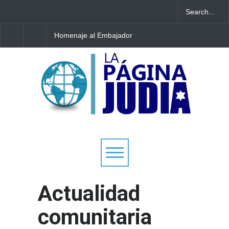
Homenaje al Embajador
“La memoria no pasa 
Eyal Sela y presentación del
moda”: Emotivo acto 
libro "Geopolítica del
jóvenes para exigir jus
Encuentro"
Actualidad
comunitaria