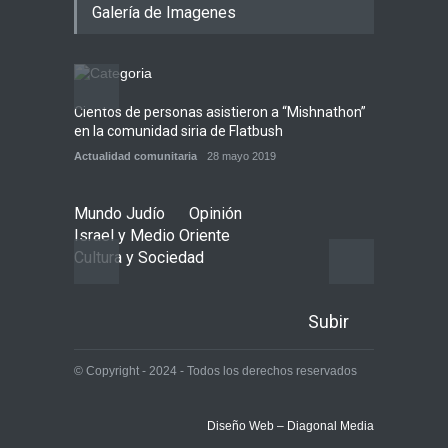
Galería de Imagenes
Jenin después de que un
giro equivocado se tornara
violento
Tema del día
7 agosto 2026
Cientos de personas asistieron a “Mishnathon”
Ensayo
Alarma en Israel: Crece el
en la comunidad siria de Flatbush
Admori
temor de que el apoyo
bipartidista estadounidense
Actualidad comunitaria
28 mayo 2019
Actuali
haya sufrido un daño
permanente
Mundo Judío
Opinión
Israel y Medio Oriente
7 agosto 2026
Israel y Medio Oriente
Cultura y Sociedad
Subir
© Copyright - 2024 - Todos los derechos reservados
Diseño Web – Diagonal Media