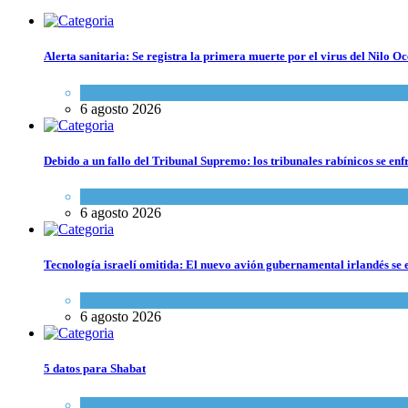
Alerta sanitaria: Se registra la primera muerte por el virus del Nilo Oc
Ciencia y Salud
6 agosto 2026
Debido a un fallo del Tribunal Supremo: los tribunales rabínicos se enf
Tema del día
6 agosto 2026
Tecnología israelí omitida: El nuevo avión gubernamental irlandés se e
Economía y Negocios
6 agosto 2026
5 datos para Shabat
Opinión
,
Tema del día