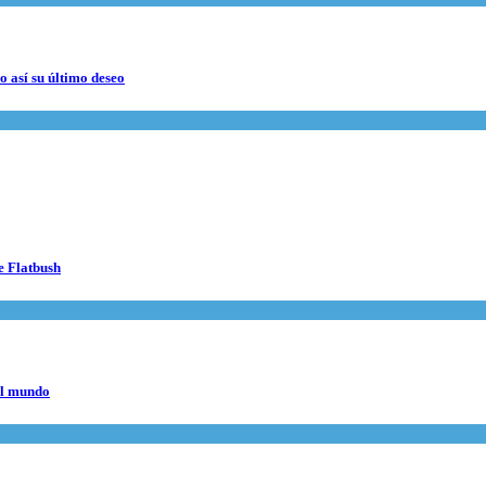
 así su último deseo
e Flatbush
el mundo