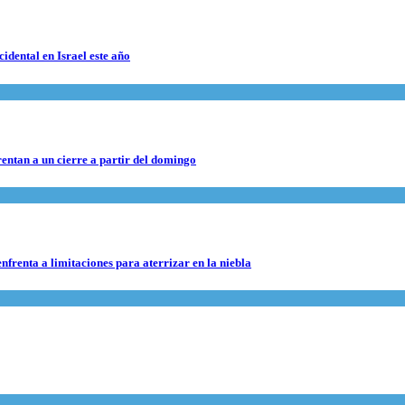
cidental en Israel este año
rentan a un cierre a partir del domingo
nfrenta a limitaciones para aterrizar en la niebla