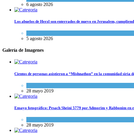
6 agosto 2026
Los abuelos de Herzl son enterrados de nuevo en Jerusalem, cumpliendo
Mundo Judío
5 agosto 2026
Galería de Imagenes
Cientos de personas asistieron a “Mishnathon” en la comunidad siria d
Actualidad comunitaria
28 mayo 2019
Ensayo fotográfico: Pesach Sheini 5779 por Admorim y Rabbonim en 
Actualidad comunitaria
28 mayo 2019