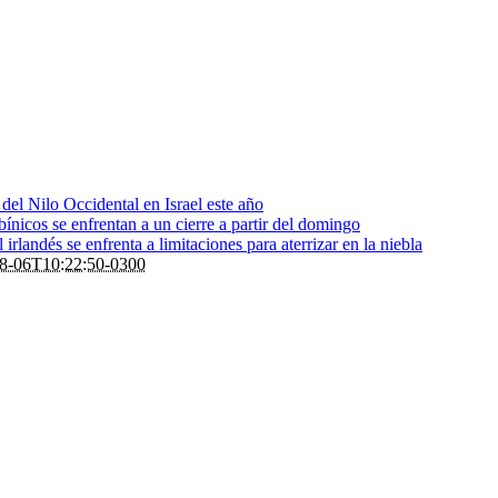
s del Nilo Occidental en Israel este año
bínicos se enfrentan a un cierre a partir del domingo
rlandés se enfrenta a limitaciones para aterrizar en la niebla
8-06T10:22:50-0300