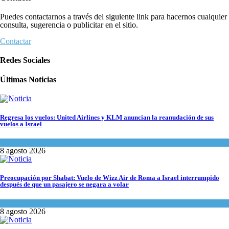
Puedes contactarnos a través del siguiente link para hacernos cualquier
consulta, sugerencia o publicitar en el sitio.
Contactar
Redes Sociales
Últimas Noticias
Regresa los vuelos: United Airlines y KLM anuncian la reanudación de sus
vuelos a Israel
Economía y Negocios
8 agosto 2026
Preocupación por Shabat: Vuelo de Wizz Air de Roma a Israel interrumpido
después de que un pasajero se negara a volar
Cultura y Sociedad
,
Israel y Medio Oriente
8 agosto 2026