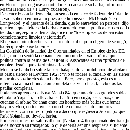
en Florida, por negarse a contratarle. a causa de su barba, informó el
Miami Herald (H / T Larry Yudelson).
De acuerdo con la demanda, presentada en la corte federal de Orlando,
Javadi solicitó en línea un puesto de limpieza en McDonald’s en
Longwood, y el gerente de la tienda, que lo entrevistó en persona, dijo
que tenía que afeitarse la barba de acuerdo con la política de aseo de la
tienda. que, según la demanda, dice que “los empleados deben estar
completamente limpios y afeitados”.
El demandante ofreció usar una red de barba, pero el gerente se negó,
había que afeitarse la barba.
La Comisión de Igualdad de Oportunidades en el Empleo de los EE.
UU., que presentó la demanda en nombre de Javadi, afirma que la
política contra la barba de Chalfont & Associates es una “práctica de
empleo ilegal” que discrimina a Javadi.
Mucho se ha dicho sobre la base halájica de la prohibición de afeitarse
la barba siendo el Levítico 19:27: “No te rodees el cabello en las sienes
ni arruines los bordes de tu barba”. Pero, por supuesto, ésta es una
referencia a una eliminación completa del vello facial, incluidos las
patillas completas.
Podemos aprender de Bava Metzia 84a que uno de los grandes sabios,
el rabino Yojanán, no llevaba barba. Sin embargo, los sabios, que
cuentan al rabino Yojanán entre los hombres más bellos que jamás
hayan vivido, no incluyen su nombre en una lista de hombres
hermosos, como nuestro patriarca Jacob que regresa a Adam, porque
Rabí Yojanán no llevaba barba.
Por cierto, nuestros sabios dijeron (Nedarim 49b) que cualquier trabajo
le da honor a su trabajador, lo que debería ser una respuesta suficiente
para cualquiera que pregunte qué hace un hombre jasídico en busca de