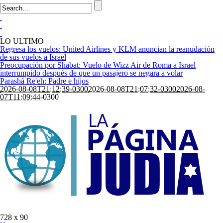
LO ULTIMO
Regresa los vuelos: United Airlines y KLM anuncian la reanudación
de sus vuelos a Israel
Preocupación por Shabat: Vuelo de Wizz Air de Roma a Israel
interrumpido después de que un pasajero se negara a volar
Parashá Re'eh: Padre e hijos
2026-08-08T21:12:39-0300
2026-08-08T21:07:32-0300
2026-08-
07T11:09:44-0300
728 x 90