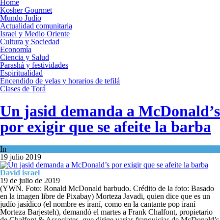
Home
Kosher Gourmet
Mundo Judío
Actualidad comunitaria
Israel y Medio Oriente
Cultura y Sociedad
Economía
Ciencia y Salud
Parashá y festividades
Espiritualidad
Encendido de velas y horarios de tefilá
Clases de Torá
Un jasid demanda a McDonald’s
por exigir que se afeite la barba
In
Mundo Judío
19 julio 2019
David israel
19 de julio de 2019
(YWN. Foto: Ronald McDonald barbudo. Crédito de la foto: Basado
en la imagen libre de Pixabay) Morteza Javadi, quien dice que es un
judío jasídico (el nombre es iraní, como en la cantante pop iraní
Morteza Barjesteh), demandó el martes a Frank Chalfont, propietario
de Chalfont & Associates, que dirige varias franquicias de McDonald’s