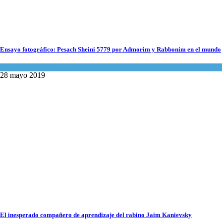
Ensayo fotográfico: Pesach Sheini 5779 por Admorim y Rabbonim en el mundo
Actualidad comunitaria
28 mayo 2019
El inesperado compañero de aprendizaje del rabino Jaim Kanievsky