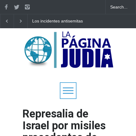
Los incidentes antisemitas
Parashat Shoftim:
en Gran Bretaña
Protegiendo las puert
aumentaron un 21% en el
nuestras vidas
primer semestre de 2026,
manteniéndose cerca de
niveles récord
Represalia de
Israel por misiles