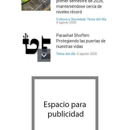
primer semestre de 2026,
manteniéndose cerca de
niveles récord
Cultura y Sociedad
,
Tema del día
9 agosto 2026
Parashat Shoftim:
Protegiendo las puertas de
nuestras vidas
Tema del día
9 agosto 2026
El mes de Elul: significado,
costumbres y preparación
para las Altas Fiestas
Tema del día
9 agosto 2026
Represión en Quebec: Se
revocan las licencias de tres
instituciones educativas
Belz en Montreal