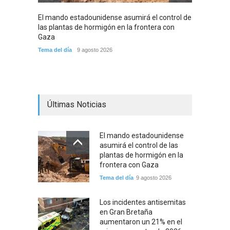
El mando estadounidense asumirá el control de
Los in
las plantas de hormigón en la frontera con
aument
Gaza
2026, 
Tema del día
9 agosto 2026
Cultura
Últimas Noticias
El mando estadounidense
asumirá el control de las
plantas de hormigón en la
frontera con Gaza
Tema del día
9 agosto 2026
Los incidentes antisemitas
en Gran Bretaña
aumentaron un 21% en el