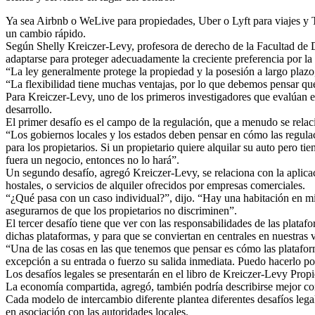
Ya sea Airbnb o WeLive para propiedades, Uber o Lyft para viajes y T
un cambio rápido.
Según Shelly Kreiczer-Levy, profesora de derecho de la Facultad de 
adaptarse para proteger adecuadamente la creciente preferencia por la 
“La ley generalmente protege la propiedad y la posesión a largo plaz
“La flexibilidad tiene muchas ventajas, por lo que debemos pensar qué
Para Kreiczer-Levy, uno de los primeros investigadores que evalúan el
desarrollo.
El primer desafío es el campo de la regulación, que a menudo se relac
“Los gobiernos locales y los estados deben pensar en cómo las regula
para los propietarios. Si un propietario quiere alquilar su auto pero 
fuera un negocio, entonces no lo hará”.
Un segundo desafío, agregó Kreiczer-Levy, se relaciona con la aplicac
hostales, o servicios de alquiler ofrecidos por empresas comerciales.
“¿Qué pasa con un caso individual?”, dijo. “Hay una habitación en mi 
asegurarnos de que los propietarios no discriminen”.
El tercer desafío tiene que ver con las responsabilidades de las plat
dichas plataformas, y para que se conviertan en centrales en nuestras
“Una de las cosas en las que tenemos que pensar es cómo las platafor
excepción a su entrada o fuerzo su salida inmediata. Puedo hacerlo po
Los desafíos legales se presentarán en el libro de Kreiczer-Levy Pro
La economía compartida, agregó, también podría describirse mejor co
Cada modelo de intercambio diferente plantea diferentes desafíos lega
en asociación con las autoridades locales.