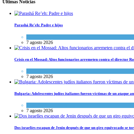
Últimas Noticias
Parashá Re'eh: Padre e hijos
Espiritualidad
,
Tema del día
7 agosto 2026
Crisis en el Mossad: Altos funcionarios arremeten contra el director
Tema del día
7 agosto 2026
Bulgaria: Adolescentes judíos italianos fueron víctimas de un ataque a
Cultura y Sociedad
,
Tema del día
7 agosto 2026
Dos israelíes escapan de Jenin después de que un giro equivocado se to