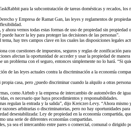
askRabbit para la subcontratación de tareas domésticas y recados, los 
Derecho y Empresa de Ramat Gan, las leyes y reglamentos de propiedad
flexibilidad.
o, y ahora vemos todas estas formas de uso de propiedad sin propiedad 
 puede hacer la ley para proteger las decisiones de las personas”.
 tema, hay tres campos clave en los cuales las disposiciones legales ac
iona con cuestiones de impuestos, seguros y reglas de zonificación para
ciones afectan la oportunidad de acceder y usar la propiedad de manera 
tiene un problema con el seguro, entonces simplemente no lo hará. “Si qu
ión de las leyes actuales contra la discriminación a la economía compar
propia casa, pero ¿puedo discriminar cuando la alquilo a otras persona
aformas, como Airbnb y la empresa de intercambio de automóviles de igua
 vidas, es necesario que haya procedimientos y responsabilidades.
mas regulan la entrada y la salida”, dijo Kreiczer-Levy. “Ahora mismo 
r razones arbitrarias o discriminatorias, pero no hay oportunidades pa
piedad desestabilizada: Ley de propiedad en la economía compartida, qu
mo una serie de diferentes economías compartidas.
les, ya sea el intercambio entre pares o comercial, comunal o dirigido