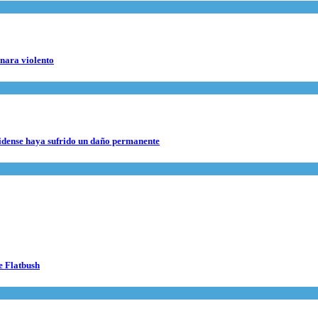
rnara violento
nidense haya sufrido un daño permanente
e Flatbush