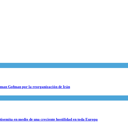
 Roman Gofman por la reorganización de Irán
ntisemita en medio de una creciente hostilidad en toda Europa