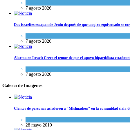
Cultura y Sociedad
,
Tema del día
7 agosto 2026
Dos israelíes escapan de Jenin después de que un giro equivocado se to
Tema del día
7 agosto 2026
Alarma en Israel: Crece el temor de que el apoyo bipartidista estadou
Israel y Medio Oriente
7 agosto 2026
Galería de Imagenes
Cientos de personas asistieron a “Mishnathon” en la comunidad siria d
Actualidad comunitaria
28 mayo 2019