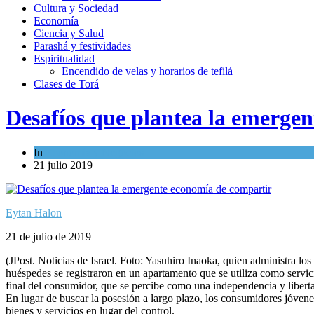
Cultura y Sociedad
Economía
Ciencia y Salud
Parashá y festividades
Espiritualidad
Encendido de velas y horarios de tefilá
Clases de Torá
Desafíos que plantea la emerge
In
Economía y Negocios
21 julio 2019
Eytan Halon
21 de julio de 2019
(JPost. Noticias de Israel. Foto: Yasuhiro Inaoka, quien administra lo
huéspedes se registraron en un apartamento que se utiliza como servici
final del consumidor, que se percibe como una independencia y libert
En lugar de buscar la posesión a largo plazo, los consumidores jóven
bienes y servicios en lugar del control.