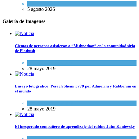
Mundo Judío
5 agosto 2026
Galería de Imagenes
Cientos de personas asistieron a “Mishnathon” en la comunidad siria
de Flatbush
Actualidad comunitaria
28 mayo 2019
Ensayo fotográfico: Pesach Sheini 5779 por Admorim y Rabbonim en
el mundo
Actualidad comunitaria
28 mayo 2019
El inesperado compañero de aprendizaje del rabino Jaim Kanievsky
Espiritualidad
,
Tema del día