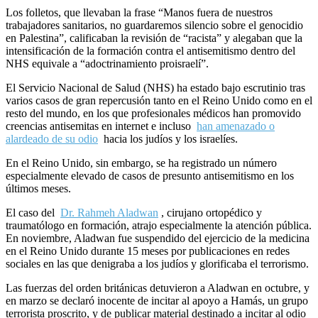
Los folletos, que llevaban la frase “Manos fuera de nuestros
trabajadores sanitarios, no guardaremos silencio sobre el genocidio
en Palestina”, calificaban la revisión de “racista” y alegaban que la
intensificación de la formación contra el antisemitismo dentro del
NHS equivale a “adoctrinamiento proisraelí”.
El Servicio Nacional de Salud (NHS) ha estado bajo escrutinio tras
varios casos de gran repercusión tanto en el Reino Unido como en el
resto del mundo, en los que profesionales médicos han promovido
creencias antisemitas en internet e incluso
han amenazado o
alardeado de su odio
hacia los judíos y los israelíes.
En el Reino Unido, sin embargo, se ha registrado un número
especialmente elevado de casos de presunto antisemitismo en los
últimos meses.
El caso del
Dr. Rahmeh Aladwan
, cirujano ortopédico y
traumatólogo en formación, atrajo especialmente la atención pública.
En noviembre, Aladwan fue suspendido del ejercicio de la medicina
en el Reino Unido durante 15 meses por publicaciones en redes
sociales en las que denigraba a los judíos y glorificaba el terrorismo.
Las fuerzas del orden británicas detuvieron a Aladwan en octubre, y
en marzo se declaró inocente de incitar al apoyo a Hamás, un grupo
terrorista proscrito, y de publicar material destinado a incitar al odio