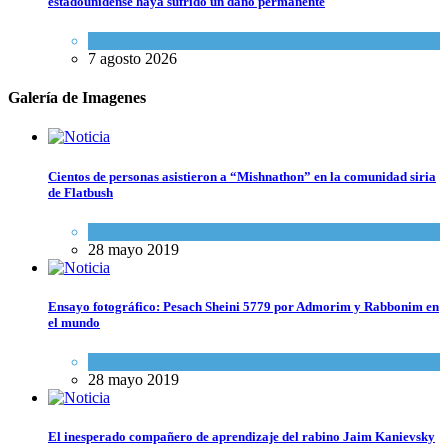
estadounidense haya sufrido un daño permanente
Israel y Medio Oriente
7 agosto 2026
Galería de Imagenes
Cientos de personas asistieron a “Mishnathon” en la comunidad siria
de Flatbush
Actualidad comunitaria
28 mayo 2019
Ensayo fotográfico: Pesach Sheini 5779 por Admorim y Rabbonim en
el mundo
Actualidad comunitaria
28 mayo 2019
El inesperado compañero de aprendizaje del rabino Jaim Kanievsky