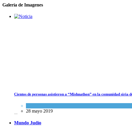
Galería de Imagenes
Crisis en el Mossad: Altos funcionarios arremeten contra el director
Roman Gofman por la reorganización de Irán
Tema del día
7 agosto 2026
Cientos de personas asistieron a “Mishnathon” en la comunidad siria d
Bulgaria: Adolescentes judíos italianos fueron víctimas de un ataque
antisemita en medio de una creciente hostilidad en toda Europa
Actualidad comunitaria
28 mayo 2019
Cultura y Sociedad
,
Tema del día
7 agosto 2026
Mundo Judío