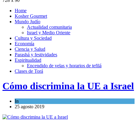
728 x 90
Home
Kosher Gourmet
Mundo Judío
Actualidad comunitaria
Israel y Medio Oriente
Cultura y Sociedad
Economía
Ciencia y Salud
Parashá y festividades
Espiritualidad
Encendido de velas y horarios de tefilá
Clases de Torá
Cómo discrimina la UE a Israel
In
Opinión
25 agosto 2019