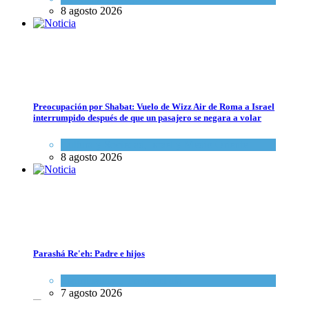
Cultura y Sociedad
,
Tema del día
8 agosto 2026
7 agosto 2026
Preocupación por Shabat: Vuelo de Wizz Air de Roma a Israel
interrumpido después de que un pasajero se negara a volar
Cultura y Sociedad
,
Israel y Medio Oriente
8 agosto 2026
Dos israelíes escapan de Jenin después de que un giro equivocado se to
Tema del día
7 agosto 2026
Parashá Re'eh: Padre e hijos
Espiritualidad
,
Tema del día
7 agosto 2026