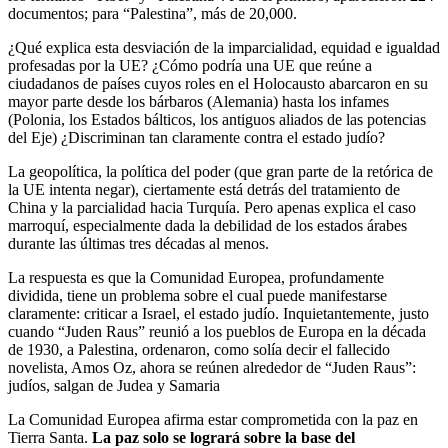
documentos; para “Palestina”, más de 20,000.
¿Qué explica esta desviación de la imparcialidad, equidad e igualdad
profesadas por la UE? ¿Cómo podría una UE que reúne a
ciudadanos de países cuyos roles en el Holocausto abarcaron en su
mayor parte desde los bárbaros (Alemania) hasta los infames
(Polonia, los Estados bálticos, los antiguos aliados de las potencias
del Eje) ¿Discriminan tan claramente contra el estado judío?
La geopolítica, la política del poder (que gran parte de la retórica de
la UE intenta negar), ciertamente está detrás del tratamiento de
China y la parcialidad hacia Turquía. Pero apenas explica el caso
marroquí, especialmente dada la debilidad de los estados árabes
durante las últimas tres décadas al menos.
La respuesta es que la Comunidad Europea, profundamente
dividida, tiene un problema sobre el cual puede manifestarse
claramente: criticar a Israel, el estado judío. Inquietantemente, justo
cuando “Juden Raus” reunió a los pueblos de Europa en la década
de 1930, a Palestina, ordenaron, como solía decir el fallecido
novelista, Amos Oz, ahora se reúnen alrededor de “Juden Raus”:
judíos, salgan de Judea y Samaria
La Comunidad Europea afirma estar comprometida con la paz en
Tierra Santa.
La paz solo se logrará sobre la base del