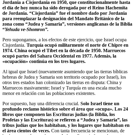
Jordania a Cisjordania en 1950, que constitucionalmente hasta
el día de hoy nunca ha sido derogada por el Reino Hachemita
de Jordania. “Cisjordania” fue el nombre dado por Jordania
para reemplazar la designación del Mandato Británico de la
zona como “Judea y Samaria”, versiones anglicanas de la Biblia
“
Yehuda ve-Shomron”.
Pero supongamos, a los efectos de este ejercicio, que Israel ocupa
Cisjordania.
Turquía ocupó militarmente el norte de Chipre en
1974. China ocupó el Tíbet en la década de 1950. Marruecos
ocupó partes del Sahara Occidental en 1977. Además, la
«ocupación» continúa en los tres lugares.
Al igual que Israel (nuevamente asumiendo que las tierras bíblicas
hebreas de Judea y Samaria son territorio ocupado por Israel), los
otros tres estados han colonizado las tierras en disputa: China y
Marruecos masivamente; Israel y Turquía en una escala mucho
menor en relación con las poblaciones existentes.
Por supuesto, hay una diferencia crucial.
Solo Israel tiene un
profundo reclamo histórico sobre el área que «ocupa». Los 24
libros que componen las Escrituras judías (la Biblia, los
Profetas y las Escrituras) se refieren a “Judea y Samaria”, las
tribus judías que los habitaban, y los lugares que habitaban en
el área cientos de veces.
Con tanta frecuencia se mencionan, de