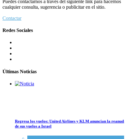
Puedes contactarnos a través del siguiente link para hacernos
7 agosto 2026
cualquier consulta, sugerencia o publicitar en el sitio.
Contactar
Crisis en el Mossad: Altos funcionarios arremeten contra el director
Redes Sociales
Tema del día
7 agosto 2026
Bulgaria: Adolescentes judíos italianos fueron víctimas de un ataque
antisemita en medio de una creciente hostilidad en toda Europa
Cultura y Sociedad
,
Tema del día
7 agosto 2026
Últimas Noticias
Regresa los vuelos: United Airlines y KLM anuncian la reanudación
de sus vuelos a Israel
Bulgaria: Adolescentes judíos italianos fueron víctimas de un ataque a
Economía y Negocios