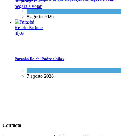
Cultura y Sociedad
,
Israel y Medio Oriente
8 agosto 2026
Parashá Re'eh: Padre e hijos
Parashá Re'eh: Padre e hijos
Espiritualidad
,
Tema del día
Espiritualidad
,
Tema del día
7 agosto 2026
7 agosto 2026
Crisis en el Mossad: Altos funcionarios arremeten contra el director
Roman Gofman por la reorganización de Irán
Contacto
Tema del día