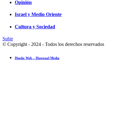
Opinión
Israel y Medio Oriente
Cultura y Sociedad
Subir
© Copyright - 2024 - Todos los derechos reservados
Diseño Web – Diagonal Media
Ensayo fotográfico: Pesach Sheini 5779 por Admorim y Rabbonim en 
Actualidad comunitaria
28 mayo 2019