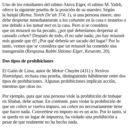
Uno de los estudiantes del rabino Akiva Eiger, el rabino M. Yafeh,
ofrece la siguiente prueba de la posición de su maestro: Según
la
halajá
(
Rema
,
Yoreh De’ah
374: 1), si una persona muere, uno
debe despertar inmediatamente a los c
ohanim
en la casa e instarlos a
irse debido a los
tumat met
en la casa. Pero si se considera
que un
misasek
no ha pecado, ¿por qué deberíamos despertar al
cansado
cohen
? Después de todo, él no sabe nada; ¡no hay
misasek
más
grande que él! ¿Por qué debería ser sacado del lugar? Por lo
tanto, vemos que
se
considera que un
misasek
ha cometido una
transgresión (Responsa
Rabbi Shlomo Eiger
,
Kesavim,
20).
Dos tipos de prohibiciones
El Gaón de Lissa, autor de
Mekor Chayim
(431) y
Nesivos
Hamishpat
, rechaza esta prueba, distinguiendo hábilmente entre dos
tipos de prohibiciones. Algunas prohibiciones implican acción,
mientras que otras no.
Por ejemplo, para que una persona viole la prohibición de trabajar
en Shabat, debe actuar. En contraste, para violar la prohibición de
que un
cohen se
vuelva impuro, un
cohen
no necesariamente tiene
que hacer nada. Convertirse en impuro no es un acto. Por lo tanto, si
se queda en un lugar de impureza, ha violado una prohibición a
pesar de que realmente no ha hecho nada.