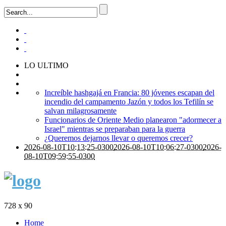
LO ULTIMO
Increíble hashgajá en Francia: 80 jóvenes escapan del
incendio del campamento Jazón y todos los Tefilín se
salvan milagrosamente
Funcionarios de Oriente Medio planearon "adormecer a
Israel" mientras se preparaban para la guerra
¿Queremos dejarnos llevar o queremos crecer?
2026-08-10T10:13:25-0300
2026-08-10T10:06:27-0300
2026-
08-10T09:59:55-0300
728 x 90
Home