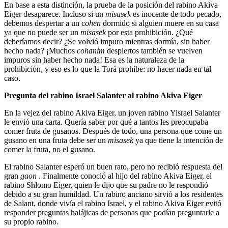
En base a esta distinción, la prueba de la posición del rabino Akiva
Eiger desaparece. Incluso si un
misasek
es inocente de todo pecado,
debemos despertar a un c
ohen
dormido si alguien muere en su casa
ya que no puede ser un
misasek
por esta prohibición. ¿Qué
deberíamos decir? ¿Se volvió impuro mientras dormía, sin haber
hecho nada? ¡Muchos
cohanim
despiertos también se vuelven
impuros sin haber hecho nada! Esa es la naturaleza de la
prohibición, y eso es lo que la Torá prohíbe: no hacer nada en tal
caso.
Pregunta del rabino Israel Salanter al rabino Akiva Eiger
En la vejez del rabino Akiva Eiger, un joven rabino Yisrael Salanter
le envió una carta. Quería saber por qué a tantos les preocupaba
comer fruta de gusanos. Después de todo, una persona que come un
gusano en una fruta debe ser un
misasek
ya que tiene la intención de
comer la fruta, no el gusano.
El rabino Salanter esperó un buen rato, pero no recibió respuesta del
gran
gaon
. Finalmente conoció al hijo del rabino Akiva Eiger, el
rabino Shlomo Eiger, quien le dijo que su padre no le respondió
debido a su gran humildad. Un rabino anciano sirvió a los residentes
de Salant, donde vivía el rabino Israel, y el rabino Akiva Eiger evitó
responder preguntas halájicas de personas que podían preguntarle a
su propio rabino.