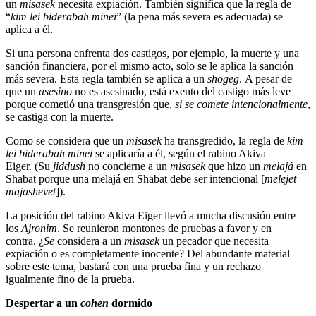
un
misasek
necesita expiación. También significa que la regla de
“
kim lei biderabah minei
” (la pena más severa es adecuada) se
aplica a él.
Si una persona enfrenta dos castigos, por ejemplo, la muerte y una
sanción financiera, por el mismo acto, solo se le aplica la sanción
más severa. Esta regla también se aplica a un
shogeg
. A pesar de
que un
asesino
no es asesinado, está exento del castigo más leve
porque cometió una transgresión que,
si se comete intencionalmente
,
se castiga con la muerte.
Como se considera que un
misasek
ha transgredido, la regla de
kim
lei biderabah minei
se aplicaría a él, según el rabino Akiva
Eiger. (Su
jiddush
no concierne a un
misasek
que hizo un
melajá
en
Shabat porque una melajá en Shabat debe ser intencional [
melejet
majashevet
]).
La posición del rabino Akiva Eiger llevó a mucha discusión entre
los
Ajronim
. Se reunieron montones de pruebas a favor y en
contra. ¿
Se
considera a un
misasek
un pecador que necesita
expiación o es completamente inocente? Del abundante material
sobre este tema, bastará con una prueba fina y un rechazo
igualmente fino de la prueba.
Despertar a un
cohen
dormido