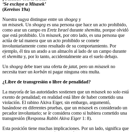
‘Se excluye a Misasek’
(
Kereisos
19a)
Nuestra
sugya
distingue entre un
shogeg
y
un
misasek
. Un
shogeg
es una persona que hace un acto prohibido,
como arar un campo en
Eretz Israel
durante
shemitta
, porque olvidó
que está prohibido. Un
misasek
, por otro lado, es una persona que
actúa de tal manera que un acto prohibido se comete
involuntariamente como resultado de su comportamiento. Por
ejemplo, él tira un arado a un almacén al lado de un campo durante
el
shemitta
y, por lo tanto, accidentalmente ara el suelo debajo.
Un
shogeg
debe traer una oferta de
jatat
, pero un
misasek
no
necesita traer un
korbán
ni pagar ninguna otra multa.
¿Libre de transgresión o libre de penalidad?
La mayoría de las autoridades sostienen que un
misasek
no solo está
exento de penalidad; en realidad está libre de haber cometido una
violación. El rabino Akiva Eiger, sin embargo, argumentó,
basándose en diferentes pruebas, que un
misasek
es considerado un
pecador involuntario; se
le
considera como si hubiera cometido una
transgresión (Responsa
Rabbi Akiva Eiger
1: 8).
Esta posición tiene muchas implicaciones. Por un lado, significa que