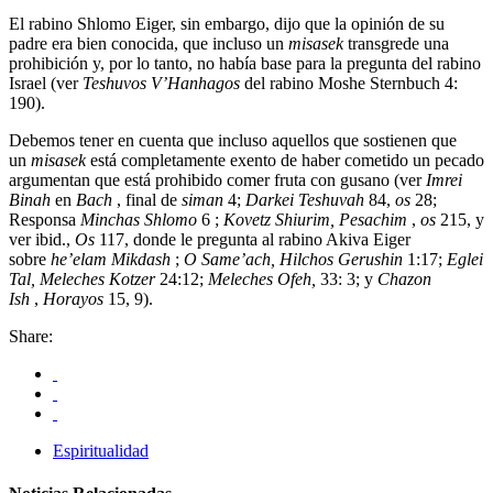
El rabino Shlomo Eiger, sin embargo, dijo que la opinión de su
padre era bien conocida, que incluso un
misasek
transgrede una
prohibición y, por lo tanto, no había base para la pregunta del rabino
Israel (ver
Teshuvos V’Hanhagos
del rabino Moshe Sternbuch 4:
190).
Debemos tener en cuenta que incluso aquellos que sostienen que
un
misasek
está completamente exento de haber cometido un pecado
argumentan que está prohibido comer fruta con gusano (ver
Imrei
Binah
en
Bach
, final de
siman
4;
Darkei Teshuvah
84,
os
28;
Responsa
Minchas Shlomo
6 ;
Kovetz Shiurim, Pesachim
,
os
215, y
ver ibid.,
Os
117, donde le pregunta al rabino Akiva Eiger
sobre
he’elam Mikdash
;
O Same’ach, Hilchos Gerushin
1:17;
Eglei
Tal, Meleches Kotzer
24:12;
Meleches Ofeh,
33: 3; y
Chazon
Ish
,
Horayos
15, 9).
Share:
Espiritualidad