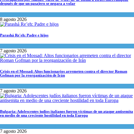
después de que un pasajero se negara a volar
Cultura y Sociedad
,
Israel y Medio Oriente
8 agosto 2026
Parashá Re'eh: Padre e hijos
Espiritualidad
,
Tema del día
7 agosto 2026
Crisis en el Mossad: Altos funcionarios arremeten contra el director Roman
Gofman por la reorganización de Irán
Tema del día
7 agosto 2026
Bulgaria: Adolescentes judíos italianos fueron víctimas de un ataque antisemita
en medio de una creciente hostilidad en toda Europa
Cultura y Sociedad
,
Tema del día
7 agosto 2026