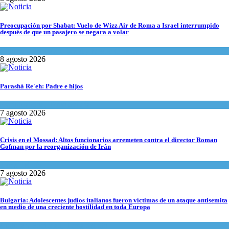
Preocupación por Shabat: Vuelo de Wizz Air de Roma a Israel interrumpido
después de que un pasajero se negara a volar
Cultura y Sociedad
,
Israel y Medio Oriente
8 agosto 2026
Parashá Re'eh: Padre e hijos
Espiritualidad
,
Tema del día
7 agosto 2026
Crisis en el Mossad: Altos funcionarios arremeten contra el director Roman
Gofman por la reorganización de Irán
Tema del día
7 agosto 2026
Bulgaria: Adolescentes judíos italianos fueron víctimas de un ataque antisemita
en medio de una creciente hostilidad en toda Europa
Cultura y Sociedad
,
Tema del día