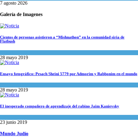
7 agosto 2026
Galería de Imagenes
Cientos de personas asistieron a “Mishnathon” en la comunidad siria de
Flatbush
Actualidad comunitaria
28 mayo 2019
Ensayo fotográfico: Pesach Sheini 5779 por Admorim y Rabbonim en el mundo
Actualidad comunitaria
28 mayo 2019
El inesperado compañero de aprendizaje del rabino Jaim Kanievsky
Espiritualidad
,
Tema del día
23 junio 2019
Mundo Judío