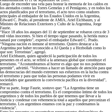
Luego de encender una vela para honrar la memoria de los caídos en
los atentados contra las Torres Gemelas y el Pentágono, y en todos los
actos planificados por el terrorismo, el acto tuvo como oradores
principales al embajador de los Estados Unidos en la Argentina,
Edward C. Prado, al presidente de AMIA, Ariel Eichbaum, y al
Ministro de Relaciones Exteriores y Culto de la Argentina, Jorge
Faurie.
“Hace 18 años los ataques del 11 de septiembre se robaron cerca de 3
mil vidas inocentes. Si bien el tiempo sigue pasando, la herida nunca
sanará por completo”, expresó el embajador Edward C. Prado.
“Ninguna nación es inmune al terrorismo. Quiero destacar a la
Argentina por haber reconocido a Al Qaeda y a Hezbollah como lo
que son: Terroristas”, agregó.
Ariel Eichbaum, quien agradeció la participación de todos los
presentes en el acto, se refirió a la amenaza global que constituye el
terrorismo. “Acostumbrarnos al horror es algo que no nos podemos
permitir”, advirtió. “Volvemos a hacer un llamado de atención para que
las democracias del mundo extremen sus esfuerzos en la lucha contra
el terrorismo y para que todas las personas podamos vivir en
sociedades que garanticen la convivencia pacífica en la diversidad”,
remarcó.
Por su parte, Jorge Faurie, sostuvo que: “La Argentina tiene un
compromiso contra el terrorismo. Es el compromiso íntimo de todos los
argentinos y de todos los pueblos de que tenemos que llevar a la
Justicia y condenar con vehemencia total a aquellos que preconizan el
terrorismo. Los argentinos estamos con la paz y condenamos la
violencia”.
Entre los presentes se encontraban representantes diplomáticos de