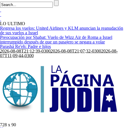
LO ULTIMO
Regresa los vuelos: United Airlines y KLM anuncian la reanudación
de sus vuelos a Israel
Preocupación por Shabat: Vuelo de Wizz Air de Roma a Israel
interrumpido después de que un pasajero se negara a volar
Parashá Re'eh: Padre e hijos
2026-08-08T21:12:39-0300
2026-08-08T21:07:32-0300
2026-08-
07T11:09:44-0300
728 x 90