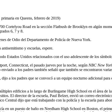
la primaria en Queens, febrero de 2019)
n 700 Cortelyou Road en la sección Flatbush de Brooklyn en algún mome
rados 6, 7 y 8.
ímenes de Odio del Departamento de Policía de Nueva York.
 antisemitismo y escuelas, espere.
todo Estados Unidos relacionados con el uso adolescente de los símbolo
tport, Connecticut, el pasado jueves por la noche, según
NBC New Yor
o enviado a los padres también señaló que también se encontraron varias 
 dijo a los padres que se convocó a un equipo nocturno adicional para 
últiples edificios a lo largo de Burlingame High School en el área de la
itios. El director de la escuela, Paul Belzer, envió un correo electróni
o Central dijo que está trabajando con la policía y la escuela para abo
arecía en un puesto de baño en Needham High School en Boston, el prime