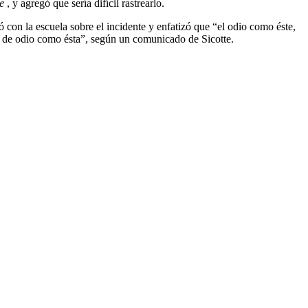
e
, y agregó que sería difícil rastrearlo.
ló con la escuela sobre el incidente y enfatizó que “el odio como éste,
s de odio como ésta”, según un comunicado de Sicotte.