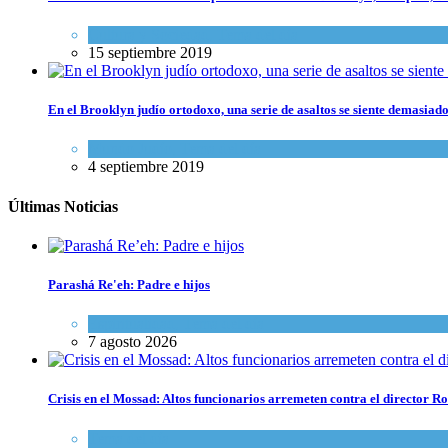
Cultura y Sociedad
,
Tema del día
15 septiembre 2019
En el Brooklyn judío ortodoxo, una serie de asaltos se siente demasiad
Mundo Judío
,
Tema del día
4 septiembre 2019
Últimas Noticias
Parashá Re'eh: Padre e hijos
Espiritualidad
,
Tema del día
7 agosto 2026
Crisis en el Mossad: Altos funcionarios arremeten contra el director
Tema del día