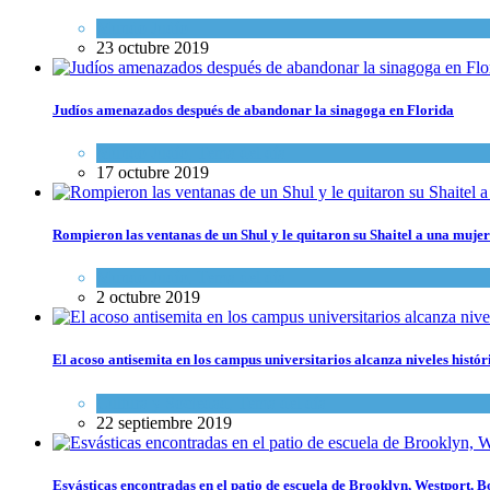
Mundo Judío
23 octubre 2019
Judíos amenazados después de abandonar la sinagoga en Florida
Mundo Judío
,
Tema del día
17 octubre 2019
Rompieron las ventanas de un Shul y le quitaron su Shaitel a una mujer
Mundo Judío
,
Tema del día
2 octubre 2019
El acoso antisemita en los campus universitarios alcanza niveles histór
Cultura y Sociedad
,
Tema del día
22 septiembre 2019
Esvásticas encontradas en el patio de escuela de Brooklyn, Westport, B