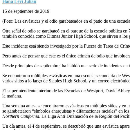
Hana Levi Julian
15 de septiembre de 2019
(Foto: Las esvásticas y el odio garabateados en el patio de una escue
Otra señal de odio se garabateó en el parque de la escuela pública e
también conocida como Ditmas Junior High School, que sirven a los g
Este incidente está siendo investigado por la Fuerza de Tarea de Cr
Pero antes de pensar que éste es el único crimen de odio que involucra
Desde principios de septiembre, ha habido una serie de incidentes en 
Se encontraron múltiples esvásticas en una escuela secundaria de Wes
varios sitios a lo largo de Staples High School, y un correo electrónic
El superintendente interino de las Escuelas de Westport, David Abbey,
la mañana.
Una semana antes, se encontraron esvásticas en múltiples sitios y en m
se garabatearon “símbolos anarquistas y difamaciones raciales” en los s
Northern California
. La Liga Anti-Difamación de la Región del Pacífic
Un día antes, el 4 de septiembre, se descubrió que una esvástica ap