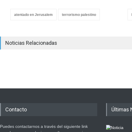
atentado en Jerusalem
terrorismo palestino
Noticias Relacionadas
Contacto
Últimas 
Puedes contactarnos a través del siguiente link