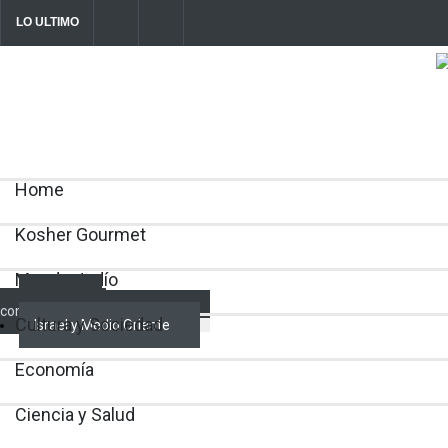
LO ULTIMO
Parashá Re'eh: Padre e hijos
Crisis en el Mossad: Altos funcionar
director Roman Gofman por la reorg
2026-08-07T11:09:44-0300
Home
Kosher Gourmet
Mundo Judío
Actualidad
comunitaria
Cultura y Sociedad
Israel y Medio Oriente
Economía
Ciencia y Salud