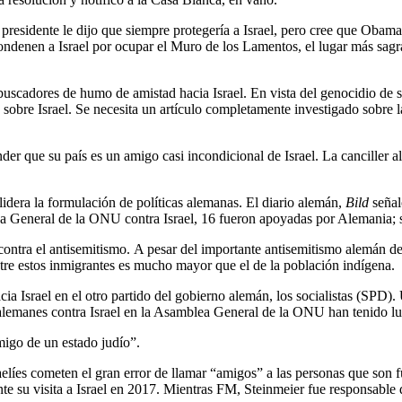
residente le dijo que siempre protegería a Israel, pero cree que Obama 
denen a Israel por ocupar el Muro de los Lamentos, el lugar más sagrad
 buscadores de humo de amistad hacia Israel. En vista del genocidio de 
 sobre Israel. Se necesita un artículo completamente investigado sobre 
der que su país es un amigo casi incondicional de Israel. La canciller 
lidera la formulación de políticas alemanas. El diario alemán,
Bild
señal
 General de la ONU contra Israel, 16 fueron apoyadas por Alemania; s
ontra el antisemitismo. A pesar del importante antisemitismo alemán de
re estos inmigrantes es mucho mayor que el de la población indígena.
a Israel en el otro partido del gobierno alemán, los socialistas (SP
 alemanes contra Israel en la Asamblea General de la ONU han tenido lu
igo de un estado judío”.
elíes cometen el gran error de llamar “amigos” a las personas que son f
te su visita a Israel en 2017. Mientras FM, Steinmeier fue responsabl