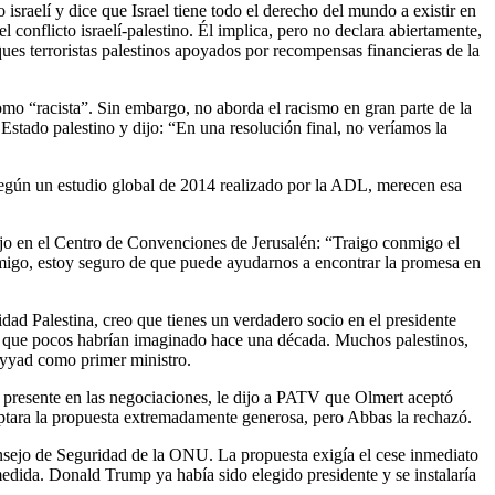
raelí y dice que Israel tiene todo el derecho del mundo a existir en
conflicto israelí-palestino. Él implica, pero no declara abiertamente,
es terroristas palestinos apoyados por recompensas financieras de la
omo “racista”. Sin embargo, no aborda el racismo en gran parte de la
Estado palestino y dijo: “En una resolución final, no veríamos la
según un estudio global de 2014 realizado por la ADL, merecen esa
ijo en el Centro de Convenciones de Jerusalén: “Traigo conmigo el
migo, estoy seguro de que puede ayudarnos a encontrar la promesa en
dad Palestina, creo que tienes un verdadero socio en el presidente
ra que pocos habrían imaginado hace una década. Muchos palestinos,
ayyad como primer ministro.
o presente en las negociaciones, le dijo a PATV que Olmert aceptó
eptara la propuesta extremadamente generosa, pero Abbas la rechazó.
nsejo de Seguridad de la ONU. La propuesta exigía el cese inmediato
edida. Donald Trump ya había sido elegido presidente y se instalaría