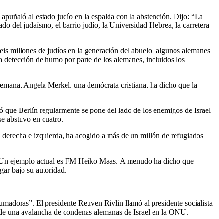
apuñaló al estado judío en la espalda con la abstención. Dijo: “La
o del judaísmo, el barrio judío, la Universidad Hebrea, la carretera
seis millones de judíos en la generación del abuelo, algunos alemanes
la detección de humo por parte de los alemanes, incluidos los
alemana, Angela Merkel, una demócrata cristiana, ha dicho que la
ó que Berlín regularmente se pone del lado de los enemigos de Israel
e abstuvo en cuatro.
 derecha e izquierda, ha acogido a más de un millón de refugiados
D). Un ejemplo actual es FM Heiko Maas. A menudo ha dicho que
gar bajo su autoridad.
umadoras”. El presidente Reuven Rivlin llamó al presidente socialista
e de una avalancha de condenas alemanas de Israel en la ONU.