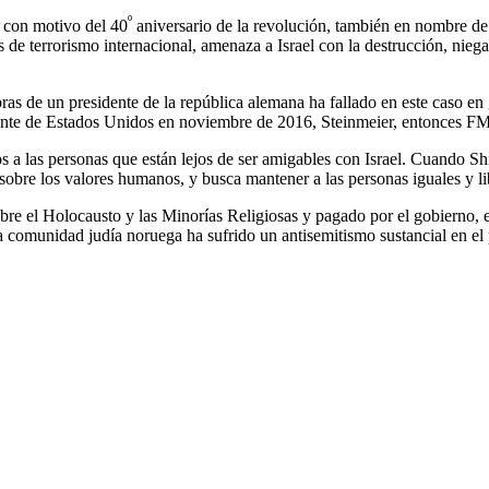
º
e con motivo del 40
aniversario de la revolución, también en nombre de
s de terrorismo internacional, amenaza a Israel con la destrucción, nieg
as de un presidente de la república alemana ha fallado en este caso en g
e de Estados Unidos en noviembre de 2016, Steinmeier, entonces FM, di
s a las personas que están lejos de ser amigables con Israel. Cuando Sh
sobre los valores humanos, y busca mantener a las personas iguales y li
e el Holocausto y las Minorías Religiosas y pagado por el gobierno, e
a comunidad judía noruega ha sufrido un antisemitismo sustancial en e