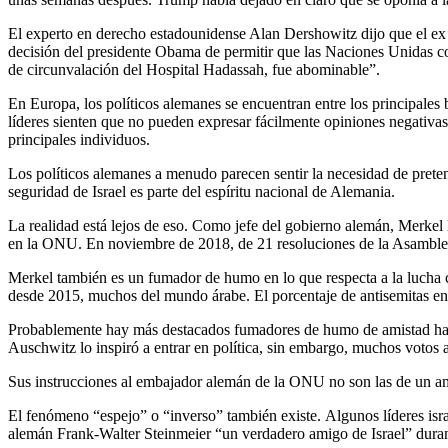
El experto en derecho estadounidense Alan Dershowitz dijo que el ex p
decisión del presidente Obama de permitir que las Naciones Unidas con
de circunvalación del Hospital Hadassah, fue abominable”.
En Europa, los políticos alemanes se encuentran entre los principales
líderes sienten que no pueden expresar fácilmente opiniones negativas
principales individuos.
Los políticos alemanes a menudo parecen sentir la necesidad de preten
seguridad de Israel es parte del espíritu nacional de Alemania.
La realidad está lejos de eso. Como jefe del gobierno alemán, Merkel 
en la ONU. En noviembre de 2018, de 21 resoluciones de la Asamblea
Merkel también es un fumador de humo en lo que respecta a la lucha c
desde 2015, muchos del mundo árabe. El porcentaje de antisemitas ent
Probablemente hay más destacados fumadores de humo de amistad haci
Auschwitz lo inspiró a entrar en política, sin embargo, muchos votos
Sus instrucciones al embajador alemán de la ONU no son las de un am
El fenómeno “espejo” o “inverso” también existe. Algunos líderes isra
alemán Frank-Walter Steinmeier “un verdadero amigo de Israel” duran