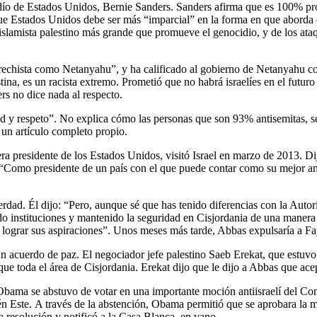
o de Estados Unidos, Bernie Sanders. Sanders afirma que es 100% pro is
ue Estados Unidos debe ser más “imparcial” en la forma en que aborda el 
slamista palestino más grande que promueve el genocidio, y de los ataqu
 derechista como Netanyahu”, y ha calificado al gobierno de Netanyahu c
a, es un racista extremo. Prometió que no habrá israelíes en el futuro 
ers no dice nada al respecto.
ad y respeto”. No explica cómo las personas que son 93% antisemitas, 
 un artículo completo propio.
a presidente de los Estados Unidos, visitó Israel en marzo de 2013. D
 “Como presidente de un país con el que puede contar como su mejor a
dad. Él dijo: “Pero, aunque sé que has tenido diferencias con la Autori
ido instituciones y mantenido la seguridad en Cisjordania de una mane
 lograr sus aspiraciones”. Unos meses más tarde, Abbas expulsaría a F
un acuerdo de paz. El negociador jefe palestino Saeb Erekat, que estuv
que toda el área de Cisjordania. Erekat dijo que le dijo a Abbas que ac
Obama se abstuvo de votar en una importante moción antiisraelí del Co
én Este. A través de la abstención, Obama permitió que se aprobara la m
 resolución y notificó a la Casa Blanca, en vano.