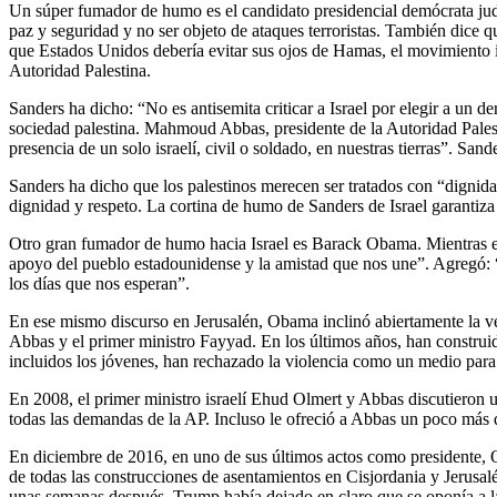
Un súper fumador de humo es el candidato presidencial demócrata judí
paz y seguridad y no ser objeto de ataques terroristas. También dice q
que Estados Unidos debería evitar sus ojos de Hamas, el movimiento i
Autoridad Palestina.
Sanders ha dicho: “No es antisemita criticar a Israel por elegir a un
sociedad palestina. Mahmoud Abbas, presidente de la Autoridad Palestin
presencia de un solo israelí, civil o soldado, en nuestras tierras”. Sand
Sanders ha dicho que los palestinos merecen ser tratados con “dignid
dignidad y respeto. La cortina de humo de Sanders de Israel garantiza
Otro gran fumador de humo hacia Israel es Barack Obama. Mientras er
apoyo del pueblo estadounidense y la amistad que nos une”. Agregó:
los días que nos esperan”.
En ese mismo discurso en Jerusalén, Obama inclinó abiertamente la ver
Abbas y el primer ministro Fayyad. En los últimos años, han constru
incluidos los jóvenes, han rechazado la violencia como un medio para
En 2008, el primer ministro israelí Ehud Olmert y Abbas discutieron 
todas las demandas de la AP. Incluso le ofreció a Abbas un poco más 
En diciembre de 2016, en uno de sus últimos actos como presidente, 
de todas las construcciones de asentamientos en Cisjordania y Jerusal
unas semanas después. Trump había dejado en claro que se oponía a la