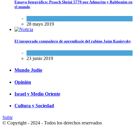
Ensayo fotográfico: Pesach Sheini 5779 por Admorim y Rabbonim en
el mundo
Actualidad comunitaria
28 mayo 2019
El inesperado compañero de aprendizaje del rabino Jaim Kanievsky
Espiritualidad
,
Tema del día
23 junio 2019
Mundo Judío
Opinión
Israel y Medio Oriente
Cultura y Sociedad
Subir
© Copyright - 2024 - Todos los derechos reservados