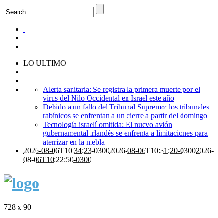
LO ULTIMO
Alerta sanitaria: Se registra la primera muerte por el
virus del Nilo Occidental en Israel este año
Debido a un fallo del Tribunal Supremo: los tribunales
rabínicos se enfrentan a un cierre a partir del domingo
Tecnología israelí omitida: El nuevo avión
gubernamental irlandés se enfrenta a limitaciones para
aterrizar en la niebla
2026-08-06T10:34:23-0300
2026-08-06T10:31:20-0300
2026-
08-06T10:22:50-0300
728 x 90