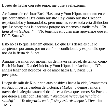
Luego de hablar con este señor, me puse a reflexionar.
Acabamos de celebrar Rosh Hashaná y Yom Kipur, momento en el
que coronamos a D”s como nuestro Rey, como nuestro Creador,
respetándoLo y honrándoLo, pero muchas veces toda esta distinción
que Le otorgamos la hacemos porque no tenemos a nadie más. “
En
lanu al mi leishaen”
– “No tenemos en quien más apoyarnos que en
D”s”. Sotá 49b.
Esto no es lo que Hashem quiere. Lo que D”s desea es que lo
aceptemos por amor, por un cariño incondicional, y es por ello que
nos da la fiesta de Sucot.
Aunque pasamos por momentos de mayor seriedad, de temor, como
Rosh Hashaná, Día del Juicio, y Yom Kipur, la relación que D”s
anhela tener con nosotros es de amor hacia Él y hacia Sus
preceptos.
Luego de salir de Kipur con aras positivas hacia la vida, levantamos
en Sucot nuestra bandera de victoria,
el Lulav
, y demostramos a
través de la alegría característica de esta fiesta que somos Su Pueblo
por deseo a estar con Hashem.
“Vesamajta vejagueja vehaíta aj
saméaj” – “Te alegrarás en tu fiesta y estarás alegre”
. Devarim
16:15