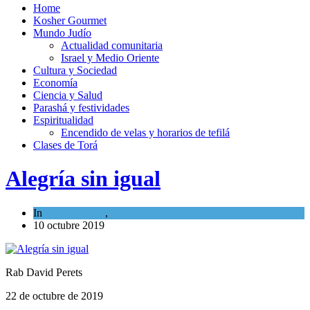
Home
Kosher Gourmet
Mundo Judío
Actualidad comunitaria
Israel y Medio Oriente
Cultura y Sociedad
Economía
Ciencia y Salud
Parashá y festividades
Espiritualidad
Encendido de velas y horarios de tefilá
Clases de Torá
Alegría sin igual
In
Espiritualidad
,
Tema del día
10 octubre 2019
Rab David Perets
22 de octubre de 2019