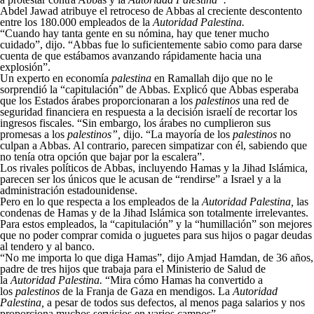
Abdel Jawad atribuye el retroceso de Abbas al creciente descontento
entre los 180.000 empleados de la
Autoridad Palestina.
“Cuando hay tanta gente en su nómina, hay que tener mucho
cuidado”, dijo. “Abbas fue lo suficientemente sabio como para darse
cuenta de que estábamos avanzando rápidamente hacia una
explosión”.
Un experto en economía
palestina
en Ramallah dijo que no le
sorprendió la “capitulación” de Abbas. Explicó que Abbas esperaba
que los Estados árabes proporcionaran a los
palestinos
una red de
seguridad financiera en respuesta a la decisión israelí de recortar los
ingresos fiscales. “Sin embargo, los árabes no cumplieron sus
promesas a los
palestinos”,
dijo. “La mayoría de los
palestinos
no
culpan a Abbas. Al contrario, parecen simpatizar con él, sabiendo que
no tenía otra opción que bajar por la escalera”.
Los rivales políticos de Abbas, incluyendo Hamas y la Jihad Islámica,
parecen ser los únicos que le acusan de “rendirse” a Israel y a la
administración estadounidense.
Pero en lo que respecta a los empleados de la
Autoridad Palestina,
las
condenas de Hamas y de la Jihad Islámica son totalmente irrelevantes.
Para estos empleados, la “capitulación” y la “humillación” son mejores
que no poder comprar comida o juguetes para sus hijos o pagar deudas
al tendero y al banco.
“No me importa lo que diga Hamas”, dijo Amjad Hamdan, de 36 años,
padre de tres hijos que trabaja para el Ministerio de Salud de
la
Autoridad Palestina.
“Mira cómo Hamas ha convertido a
los
palestinos
de la Franja de Gaza en mendigos. La
Autoridad
Palestina,
a pesar de todos sus defectos, al menos paga salarios y nos
proporciona muchos servicios en varios campos”.