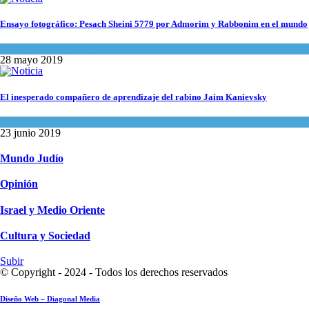
Ensayo fotográfico: Pesach Sheini 5779 por Admorim y Rabbonim en el mundo
Actualidad comunitaria
28 mayo 2019
El inesperado compañero de aprendizaje del rabino Jaim Kanievsky
Espiritualidad
,
Tema del día
23 junio 2019
Mundo Judío
Opinión
Israel y Medio Oriente
Cultura y Sociedad
Subir
© Copyright - 2024 - Todos los derechos reservados
Diseño Web – Diagonal Media