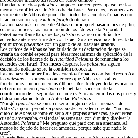
Hamdan y muchos
palestinos
tampoco parecen preocuparse por los
mensajes conflictivos de Abbas hacia Israel. Para ellos, las amenazas
recurrentes de Abbas de poner fin a todos los acuerdos firmados con
Israel no son más que
kalam farigh
(tonterías).
La amenaza más reciente de Abbas se produjo el pasado mes de julio,
cuando anunció, tras una reunión de los líderes de la Autoridad
Palestina en Ramallah, que los
palestinos
ya no cumplirían los
acuerdos anteriores firmados con Israel. Su amenaza ha sido recibida
por muchos
palestinos
con un grano de sal bastante grande.
Los críticos de Abbas se han burlado de su declaración de que se
crearía un comité especial para idear mecanismos de aplicación de la
decisión de los líderes de la
Autoridad Palestina
de renunciar a los
acuerdos con Israel. Tres meses después, los
palestinos
siguen
esperando noticias sobre la comisión propuesta.
La amenaza de poner fin a los acuerdos firmados con Israel recordó a
los
palestinos
las amenazas anteriores que Abbas y sus altos
funcionarios han hecho en los últimos años, incluyendo la revocación
del reconocimiento
palestino
de Israel, la suspensión de la
coordinación de la seguridad en Judea y Samaria entre las dos partes y
el desmantelamiento de la Autoridad
Palestina.
“Ningún
palestino
se toma en serio ninguna de las amenazas de
Abbas”, dijo un periodista
palestino
de Jerusalem oriental. “Incluso
dudo que Abbas se tome en serio sus propias amenazas. ¿Recuerdan
cuando amenazaba, casi todas las semanas, con dimitir y disolver la
Autoridad
Palestina?
Me pregunto qué pasó con esa amenaza. Al
menos ha dejado de hacer esa amenaza, porque sabe que nadie le
cree”.
El periodista y otros
palestinos
dicen que ven a Abbas como un líder