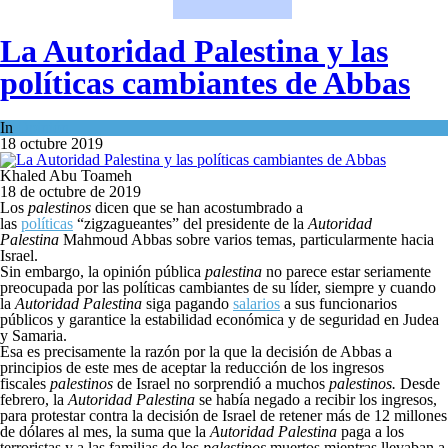
La Autoridad Palestina y las
políticas cambiantes de Abbas
In
Opinión
18 octubre 2019
Khaled Abu Toameh
18 de octubre de 2019
Los
palestinos
dicen que se han acostumbrado a
las
políticas
“zigzagueantes” del presidente de la
Autoridad
Palestina
Mahmoud Abbas sobre varios temas, particularmente hacia
Israel.
Sin embargo, la opinión pública
palestina
no parece estar seriamente
preocupada por las políticas cambiantes de su líder, siempre y cuando
la
Autoridad Palestina
siga pagando
salarios
a sus funcionarios
públicos y garantice la estabilidad económica y de seguridad en Judea
y Samaria.
Esa es precisamente la razón por la que la decisión de Abbas a
principios de este mes de aceptar la reducción de los ingresos
fiscales
palestinos
de Israel no sorprendió a muchos
palestinos.
Desde
febrero, la
Autoridad Palestina
se había negado a recibir los ingresos,
para protestar contra la decisión de Israel de retener más de 12 millones
de dólares al mes, la suma que la
Autoridad Palestina
paga a los
terroristas y a las familias de los
palestinos
muertos mientras llevaban a