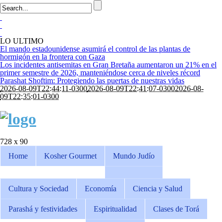
LO ULTIMO
El mando estadounidense asumirá el control de las plantas de
hormigón en la frontera con Gaza
Los incidentes antisemitas en Gran Bretaña aumentaron un 21% en el
primer semestre de 2026, manteniéndose cerca de niveles récord
Parashat Shoftim: Protegiendo las puertas de nuestras vidas
2026-08-09T22:44:11-0300
2026-08-09T22:41:07-0300
2026-08-
09T22:35:01-0300
728 x 90
Home
Kosher Gourmet
Mundo Judío
Cultura y Sociedad
Economía
Ciencia y Salud
Parashá y festividades
Espiritualidad
Clases de Torá