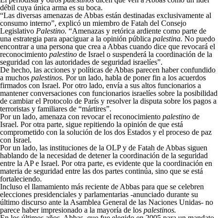
débil cuya única arma es su boca.
“Las diversas amenazas de Abbas están destinadas exclusivamente al
consumo interno”, explicó un miembro de Fatah del Consejo
Legislativo
Palestino.
“Amenazas y retórica ardiente como parte de
una estrategia para apaciguar a la opinión pública
palestina.
No puedo
encontrar a una persona que crea a Abbas cuando dice que revocará el
reconocimiento
palestino
de Israel o suspenderá la coordinación de la
seguridad con las autoridades de seguridad israelíes”.
De hecho, las acciones y políticas de Abbas parecen haber confundido
a muchos
palestinos.
Por un lado, habla de poner fin a los acuerdos
firmados con Israel. Por otro lado, envía a sus altos funcionarios a
mantener conversaciones con funcionarios israelíes sobre la posibilidad
de cambiar el Protocolo de París y resolver la disputa sobre los pagos a
terroristas y familiares de “mártires”.
Por un lado, amenaza con revocar el reconocimiento
palestino
de
Israel. Por otra parte, sigue repitiendo la opinión de que está
comprometido con la solución de los dos Estados y el proceso de paz
con Israel.
Por un lado, las instituciones de la OLP y de Fatah de Abbas siguen
hablando de la necesidad de detener la coordinación de la seguridad
entre la AP e Israel. Por otra parte, es evidente que la coordinación en
materia de seguridad entre las dos partes continúa, sino que se está
fortaleciendo.
Incluso el llamamiento más reciente de Abbas para que se celebren
elecciones presidenciales y parlamentarias -anunciado durante su
último discurso ante la Asamblea General de las Naciones Unidas- no
parece haber impresionado a la mayoría de los
palestinos.
En los últimos años, Abbas, que fue elegido en 2005 para un mandato