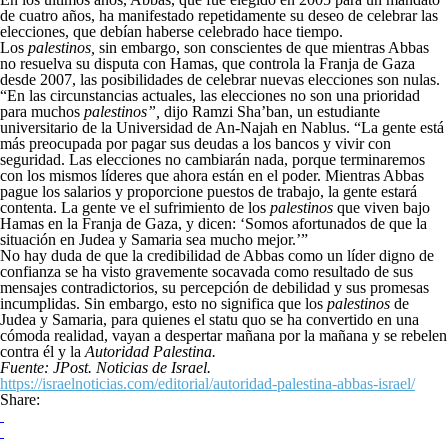
de cuatro años, ha manifestado repetidamente su deseo de celebrar las
elecciones, que debían haberse celebrado hace tiempo.
Los
palestinos,
sin embargo, son conscientes de que mientras Abbas
no resuelva su disputa con Hamas, que controla la Franja de Gaza
desde 2007, las posibilidades de celebrar nuevas elecciones son nulas.
“En las circunstancias actuales, las elecciones no son una prioridad
para muchos
palestinos”,
dijo Ramzi Sha’ban, un estudiante
universitario de la Universidad de An-Najah en Nablus. “La gente está
más preocupada por pagar sus deudas a los bancos y vivir con
seguridad. Las elecciones no cambiarán nada, porque terminaremos
con los mismos líderes que ahora están en el poder. Mientras Abbas
pague los salarios y proporcione puestos de trabajo, la gente estará
contenta. La gente ve el sufrimiento de los
palestinos
que viven bajo
Hamas en la Franja de Gaza, y dicen: ‘Somos afortunados de que la
situación en Judea y Samaria sea mucho mejor.’”
No hay duda de que la credibilidad de Abbas como un líder digno de
confianza se ha visto gravemente socavada como resultado de sus
mensajes contradictorios, su percepción de debilidad y sus promesas
incumplidas. Sin embargo, esto no significa que los
palestinos
de
Judea y Samaria, para quienes el statu quo se ha convertido en una
cómoda realidad, vayan a despertar mañana por la mañana y se rebelen
contra él y la
Autoridad Palestina.
Fuente: JPost. Noticias de Israel.
https://israelnoticias.com/editorial/autoridad-palestina-abbas-israel/
Share: