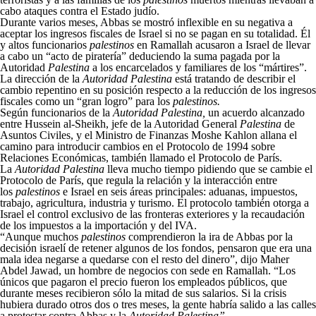
cabo ataques contra el Estado judío.
Durante varios meses, Abbas se mostró inflexible en su negativa a
aceptar los ingresos fiscales de Israel si no se pagan en su totalidad. Él
y altos funcionarios
palestinos
en Ramallah acusaron a Israel de llevar
a cabo un “acto de piratería” deduciendo la suma pagada por la
Autoridad
Palestina
a los encarcelados y familiares de los “mártires”.
La dirección de la
Autoridad Palestina
está tratando de describir el
cambio repentino en su posición respecto a la reducción de los ingresos
fiscales como un “gran logro” para los
palestinos.
Según funcionarios de la
Autoridad Palestina,
un acuerdo alcanzado
entre Hussein al-Sheikh, jefe de la Autoridad General
Palestina
de
Asuntos Civiles, y el Ministro de Finanzas Moshe Kahlon allana el
camino para introducir cambios en el Protocolo de 1994 sobre
Relaciones Económicas, también llamado el Protocolo de París.
La
Autoridad Palestina
lleva mucho tiempo pidiendo que se cambie el
Protocolo de París, que regula la relación y la interacción entre
los
palestinos
e Israel en seis áreas principales: aduanas, impuestos,
trabajo, agricultura, industria y turismo. El protocolo también otorga a
Israel el control exclusivo de las fronteras exteriores y la recaudación
de los impuestos a la importación y del IVA.
“Aunque muchos
palestinos
comprendieron la ira de Abbas por la
decisión israelí de retener algunos de los fondos, pensaron que era una
mala idea negarse a quedarse con el resto del dinero”, dijo Maher
Abdel Jawad, un hombre de negocios con sede en Ramallah. “Los
únicos que pagaron el precio fueron los empleados públicos, que
durante meses recibieron sólo la mitad de sus salarios. Si la crisis
hubiera durado otros dos o tres meses, la gente habría salido a las calles
a protestar contra Abbas y la
Autoridad Palestina”.