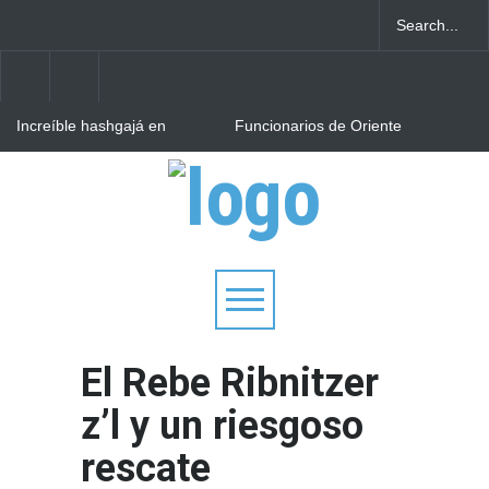
Increíble hashgajá en
Funcionarios de Oriente
Francia: 80 jóvenes
Medio planearon
escapan del incendio del
"adormecer a Israel"
campamento Jazón y todos
mientras se preparaban
¿Queremos dejarnos llevar
los Tefilín se salvan
para la guerra
o queremos crecer?
milagrosamente
El Rebe Ribnitzer
z’l y un riesgoso
rescate