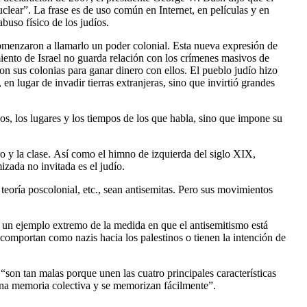
lear”. La frase es de uso común en Internet, en películas y en
buso físico de los judíos.
omenzaron a llamarlo un poder colonial. Esta nueva expresión de
miento de Israel no guarda relación con los crímenes masivos de
ron sus colonias para ganar dinero con ellos. El pueblo judío hizo
en lugar de invadir tierras extranjeras, sino que invirtió grandes
s, los lugares y los tiempos de los que habla, sino que impone su
ro y la clase. Así como el himno de izquierda del siglo XIX,
izada no invitada es el judío.
oría poscolonial, etc., sean antisemitas. Pero sus movimientos
 un ejemplo extremo de la medida en que el antisemitismo está
 comportan como nazis hacia los palestinos o tienen la intención de
 “son tan malas porque unen las cuatro principales características
n una memoria colectiva y se memorizan fácilmente”.