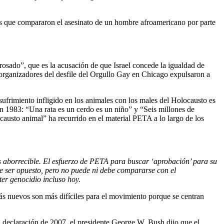
los que compararon el asesinato de un hombre afroamericano por parte
sado”, que es la acusación de que Israel concede la igualdad de
 organizadores del desfile del Orgullo Gay en Chicago expulsaron a
frimiento infligido en los animales con los males del Holocausto es
n 1983: “Una rata es un cerdo es un niño” y “Seis millones de
austo animal” ha recurrido en el material PETA a lo largo de los
s aborrecible. El esfuerzo de PETA para buscar ‘aprobación’ para su
be ser opuesto, pero no puede ni debe compararse con el
ter genocidio incluso hoy.
ás nuevos son más difíciles para el movimiento porque se centran
 declaración de 2007, el presidente George W. Bush dijo que el