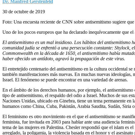
Dr. Manfred Gerstenfeld
30 de octubre de 2019
Foto: Una encuesta reciente de CNN sobre antisemitismo sugiere que
Uno de los pocos europeos que ha declarado inequívocamente que el an
El antisemitismo es un mal insidioso. Los hábitos del antisemitismo 
comunidad judía se enfrentó a una persecución constante: Shylock, el
Commonwealth en la década de 1650, el antisemitismo había mutado de
haber ofrecido un antídoto, agravó la propagación de este virus.
El entretejido centenario del antisemitismo en la cultura occidental
también manifestaciones más nuevas. En muchas nuevas ideologías, movi
Israel. El fenómeno se puede encontrar en una variedad de arenas.
En el ámbito de los derechos humanos, por ejemplo, el antisemitismo
tipo de antisemitismo, el respaldo del odio a Israel. Muchos de sus 
Naciones Unidas, ubicado en Ginebra, tiene un tema permanente en la ag
humanos como China, Cuba, Pakistán, Arabia Saudita, Sudán, Siria o 
El feminismo es otro movimiento en el que el antisemitismo se manifi
feminista, fue invitada en 2003 para hablar ante una audiencia femin
tema de las mujeres en Palestina. Chesler respondió que el islam es e
arreglado, la poligamia, la violencia basada en el honor y el asesinat