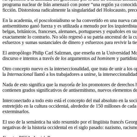
programa nuclear de Irán amenazó con poner “una región ya conocida po
ficción. Distorsiona radicalmente la singularidad del Holocausto, prec
En la academia, el poscolonialismo se ha convertido en una nueva cat
antisemitismo ganó fuerza y ​​es utilizada a menudo por los izquierdis
belgas, británicos, franceses, alemanes, portugueses y españoles en su
exactamente lo contrario. No sólo regresó a su patria ancestral de la c
esfuerzos y sumas sustanciales de dinero y esfuerzos para revivir la tie
El antropólogo Philip Carl Salzman, que enseña en la Universidad McGi
discurso e intentos a través de
los
argumentos
ad hominem
y partidista
Otro concepto nuevo es la interseccionalidad, que trata de unir a los 
la
Internacional
llamó a los trabajadores a unirse, la interseccionalida
Nada de esto significa que la mayoría de los promotores de derechos 
contienen grados significativos de antisemitismo, nuevos elementos de
Interconectado a todo esto está el concepto del mal absoluto en la s
entretejido en la cultura occidental, alrededor de 150 millones de cad
exterminarlos.
El uso de la semántica ha sido resumido por el lingüista francés George
negativas de la historia occidental en el siglo pasado: nazismo, raci