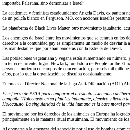
importaba Palestina, sino demonizar a Israel”.
La académica y feminista estadounidense Angela Davis, ex pantera negr
de un policía blanco en Ferguson, MO, con acciones israelíes presun
La plataforma de Black Lives Matter, otro movimiento igualitario, acu
Los enemigos de Israel entre los movimientos que se centran en los 
derechos a la comunidad gay es simplemente un medio de desviar la at
los manifestantes que portaban banderas con la Estrella de David.
Las poblaciones vegetariana y vegana están aumentando en número, y s
un tema recurrente. Ingrid Newkirk, fundadora de People for the Ethi
personas murieron en campos de concentración, pero seis mil millones
años, por lo que la organización se disculpa ocasionalmente.
Entonces el Director Nacional de la Liga Anti-Difamación (ADL) Abe 
El esfuerzo de PETA para comparar el asesinato sistemático delibera
campaña ‘Holocausto en su plato’ es indignante, ofensivo y lleva a l
Holocausto. La singularidad de la vida humana es la base moral para a
El movimiento por los derechos de los animales en Europa ha logrado 
principalmente en la matanza ritual musulmana. El movimiento de los 
Al oponerse a la amenaza del genocidio por el uso de bombas atómicas