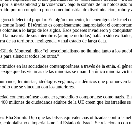
r la inestabilidad y la violencia”. bajo la sombra de un holocausto nuc
edido por un complejo proceso neoindustrial de discriminación, robo y a
egoría intelectual popular. En algún momento, los enemigos de Israel c
tas contra Israel. El término es completamente inapropiado: el comporta
s colonias a lo largo de los siglos. Esos poderes invadieron y conquista
ual la mayoría de sus miembros (aunque no todos) habían sido exiliados, 
rra de su territorio. negligencia y mal estado de larga data.
ll de Montreal, dijo: “el poscolonialismo no ilumina tanto a los pueblo
s para silenciar todos los otros.”
oprimidos en las sociedades contemporáneas a través de la etnia, el géne
d exige que las víctimas de las minorías se unan. La única minoría victim
humanos, feministas, ideólogos veganos, académicos que promueven la te
 odio que se vinculan con los anteriores.
ociedad contemporánea: cometer genocidio o comportarse como nazis. En
a 400 millones de ciudadanos adultos de la UE creen que los israelíes se
s-Elia Sarfati. Dijo que las falsas equivalencias utilizadas contra Israel
smo, colonialismo e imperialismo” al Estado de Israel. Se relacionan co