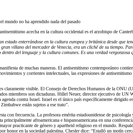
 el mundo no ha aprendido nada del pasado
tisemitismo acecha en la cultura occidental es el arzobispo de Canterb
han estado enterrándose en la cultura europea y británica desde que te
 gran villano del mercader de Venecia, era un cliché de su tiempo. Pa
ntro del lenguaje y la cultura comunes. Es una verdad vergonzosa que,
 se manifiesta de muchas maneras. El antisemitismo contemporáneo contie
mientos y corrientes intelectuales, las expresiones de antisemitismo fi
 es claramente visible. El Consejo de Derechos Humanos de la ONU (UN
estados miembros son dictaduras. Hillel Neuer, director ejecutivo de U
enda contra Israel. Israel es el único país específicamente dirigido en
Zimbabwe están sujetos a ese trato”.
esta con frecuencia. La profesora emérita estadounidense de psicología 
ista principalmente afroamericana e hispanoamericana en una conferenci
l mayor practicante de género y apartheid religioso en el mundo. Respal
o por honor en la sociedad palestina. Chesler dice: “Estalló un motín cer