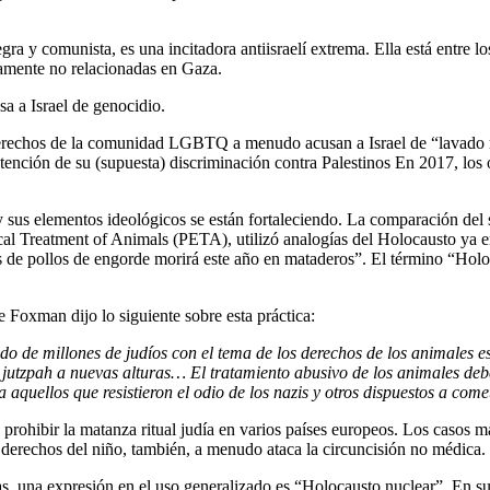
a y comunista, es una incitadora antiisraelí extrema. Ella está entre 
tamente no relacionadas en Gaza.
sa a Israel de genocidio.
derechos de la comunidad LGBTQ a menudo acusan a Israel de “lavado ro
ención de su (supuesta) discriminación contra Palestinos En 2017, los
us elementos ideológicos se están fortaleciendo. La comparación del su
cal Treatment of Animals (PETA), utilizó analogías del Holocausto ya e
 de pollos de engorde morirá este año en mataderos”. El término “Holoc
Foxman dijo lo siguiente sobre esta práctica:
do de millones de judíos con el tema de los derechos de los animales e
a jutzpah a nuevas alturas… El tratamiento abusivo de los animales de
quellos que resistieron el odio de los nazis y otros dispuestos a come
prohibir la matanza ritual judía en varios países europeos. Los casos m
derechos del niño, también, a menudo ataca la circuncisión no médica.
, una expresión en el uso generalizado es “Holocausto nuclear”. En su