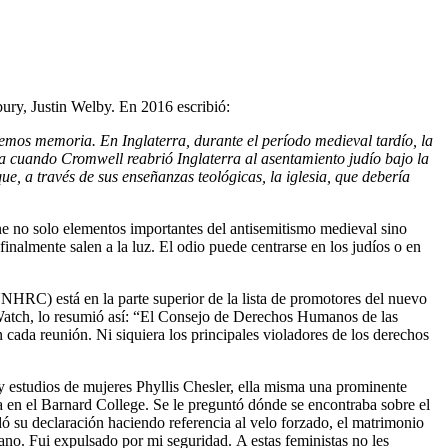
ury, Justin Welby. En 2016 escribió:
nemos memoria. En Inglaterra, durante el período medieval tardío, la
ra cuando Cromwell reabrió Inglaterra al asentamiento judío bajo la
 a través de sus enseñanzas teológicas, la iglesia, que debería
ne no solo elementos importantes del antisemitismo medieval sino
nalmente salen a la luz. El odio puede centrarse en los judíos o en
HRC) está en la parte superior de la lista de promotores del nuevo
N Watch, lo resumió así: “El Consejo de Derechos Humanos de las
 cada reunión. Ni siquiera los principales violadores de los derechos
y estudios de mujeres Phyllis Chesler, ella misma una prominente
a en el Barnard College. Se le preguntó dónde se encontraba sobre el
dó su declaración haciendo referencia al velo forzado, el matrimonio
cano. Fui expulsado por mi seguridad. A estas feministas no les