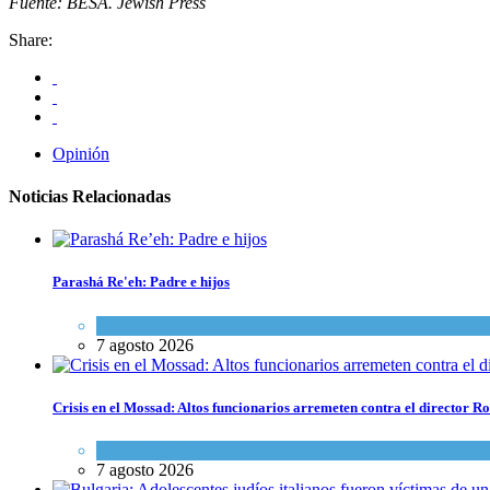
Fuente: BESA. Jewish Press
Share:
Opinión
Noticias Relacionadas
Parashá Re'eh: Padre e hijos
Espiritualidad
,
Tema del día
7 agosto 2026
Crisis en el Mossad: Altos funcionarios arremeten contra el director
Tema del día
7 agosto 2026