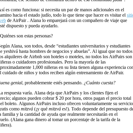
sí es como funciona: si necesita un par de manos adicionales en el
amino hacia el estado judío, todo lo que tiene que hacer es visitar el
siti
web
de AirPair . Alana lo emparejará con un compañero de viaje que
sté dispuesto y pueda ayudarlo.
Quiénes son estas personas?
egún Alana, son todos, desde “estudiantes universitarios y estudiantes
e yeshivá hasta hombres de negocios y abuelas”. Al igual que no todos
os alquileres de Airbnb son hoteles o moteles, no todos los AirPairs son
iñeras o cuidadores profesionales. Pero la mayoría de las
proximadamente 1,000 niñeras en su lista tienen alguna experiencia co
l cuidado de niños y todos reciben algún entrenamiento de AirPair.
uena genial
, probablemente estés pensando.
¿Cuánto cuesta?
a respuesta varía. Alana deja que AirPairs y los clientes fijen el
recio; algunos pueden cobrar $ 20 por hora, otros pagan el precio total
el boleto. Algunos AirPairs incluso ofrecen voluntariamente su servicio
ratis como
mitzvá
(¡y qué
mitzvá
es!). Todo depende del presupuesto d
a familia y la cantidad de ayuda que realmente necesitarán en el
uelo. (Alana gana dinero al tomar un porcentaje de la tarifa de la
iñera).