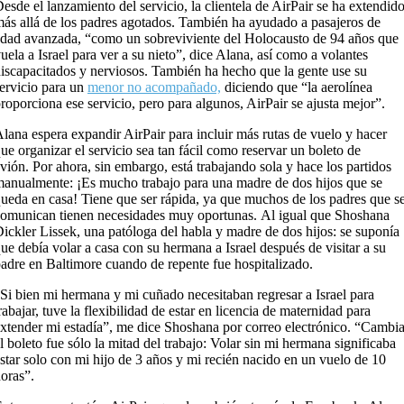
esde el lanzamiento del servicio, la clientela de AirPair se ha extendid
ás allá de los padres agotados. También ha ayudado a pasajeros de
dad avanzada, “como un sobreviviente del Holocausto de 94 años que
uela a Israel para ver a su nieto”, dice Alana, así como a volantes
iscapacitados y nerviosos. También ha hecho que la gente use su
ervicio para un
menor no acompañado,
diciendo que “la aerolínea
roporciona ese servicio, pero para algunos, AirPair se ajusta mejor”.
lana espera expandir AirPair para incluir más rutas de vuelo y hacer
ue organizar el servicio sea tan fácil como reservar un boleto de
vión. Por ahora, sin embargo, está trabajando sola y hace los partidos
anualmente: ¡Es mucho trabajo para una madre de dos hijos que se
ueda en casa! Tiene que ser rápida, ya que muchos de los padres que s
omunican tienen necesidades muy oportunas. Al igual que Shoshana
ickler Lissek, una patóloga del habla y madre de dos hijos: se suponía
ue debía volar a casa con su hermana a Israel después de visitar a su
adre en Baltimore cuando de repente fue hospitalizado.
Si bien mi hermana y mi cuñado necesitaban regresar a Israel para
rabajar, tuve la flexibilidad de estar en licencia de maternidad para
xtender mi estadía”, me dice Shoshana por correo electrónico. “Cambia
l boleto fue sólo la mitad del trabajo: Volar sin mi hermana significaba
star solo con mi hijo de 3 años y mi recién nacido en un vuelo de 10
oras”.