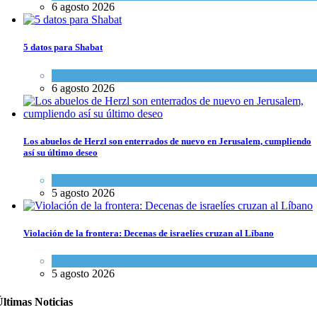
6 agosto 2026
5 datos para Shabat
Opinión
,
Tema del día
6 agosto 2026
Los abuelos de Herzl son enterrados de nuevo en Jerusalem, cumpliendo
así su último deseo
Mundo Judío
5 agosto 2026
Violación de la frontera: Decenas de israelíes cruzan al Líbano
Tema del día
5 agosto 2026
ltimas Noticias