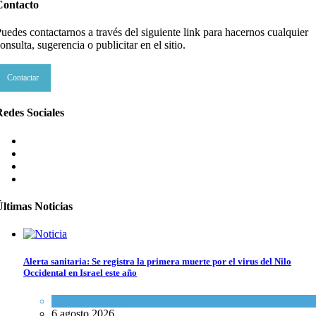
Contacto
uedes contactarnos a través del siguiente link para hacernos cualquier
onsulta, sugerencia o publicitar en el sitio.
Contactar
edes Sociales
ltimas Noticias
Alerta sanitaria: Se registra la primera muerte por el virus del Nilo
Occidental en Israel este año
Ciencia y Salud
6 agosto 2026