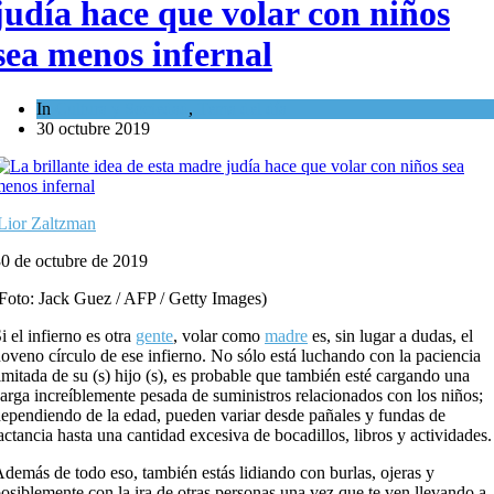
judía hace que volar con niños
sea menos infernal
In
Cultura y Sociedad
,
Tema del día
30 octubre 2019
Lior Zaltzman
0 de octubre de 2019
Foto: Jack Guez / AFP / Getty Images)
i el infierno es otra
gente
, volar como
madre
es, sin lugar a dudas, el
oveno círculo de ese infierno. No sólo está luchando con la paciencia
imitada de su (s) hijo (s), es probable que también esté cargando una
arga increíblemente pesada de suministros relacionados con los niños;
ependiendo de la edad, pueden variar desde pañales y fundas de
actancia hasta una cantidad excesiva de bocadillos, libros y actividades.
demás de todo eso, también estás lidiando con burlas, ojeras y
osiblemente con la ira de otras personas una vez que te ven llevando a