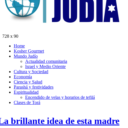
728 x 90
Home
Kosher Gourmet
Mundo Judío
Actualidad comunitaria
Israel y Medio Oriente
Cultura y Sociedad
Economía
Ciencia y Salud
Parashá y festividades
Espiritualidad
Encendido de velas y horarios de tefilá
Clases de Torá
La brillante idea de esta madre