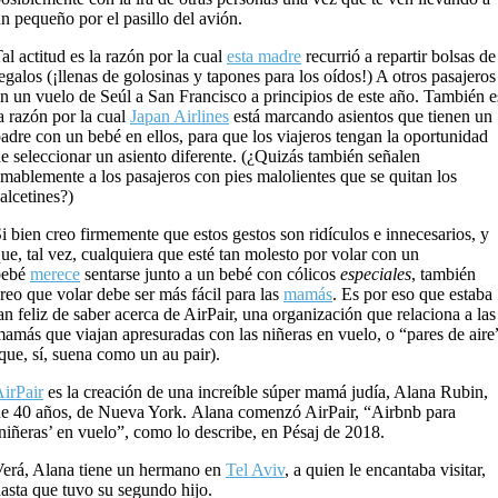
n pequeño por el pasillo del avión.
al actitud es la razón por la cual
esta madre
recurrió a repartir bolsas de
egalos (¡llenas de golosinas y tapones para los oídos!) A otros pasajeros
n un vuelo de Seúl a San Francisco a principios de este año. También e
a razón por la cual
Japan Airlines
está marcando asientos que tienen un
adre con un bebé en ellos, para que los viajeros tengan la oportunidad
e seleccionar un asiento diferente. (¿Quizás también señalen
mablemente a los pasajeros con pies malolientes que se quitan los
alcetines?)
i bien creo firmemente que estos gestos son ridículos e innecesarios, y
ue, tal vez, cualquiera que esté tan molesto por volar con un
bebé
merece
sentarse junto a un bebé con cólicos
especiales
, también
reo que volar debe ser más fácil para las
mamás
. Es por eso que estaba
an feliz de saber acerca de AirPair, una organización que relaciona a las
amás que viajan apresuradas con las niñeras en vuelo, o “pares de aire
que, sí, suena como un au pair).
irPair
es la creación de una increíble súper mamá judía, Alana Rubin,
e 40 años, de Nueva York. Alana comenzó AirPair, “Airbnb para
niñeras’ en vuelo”, como lo describe, en Pésaj de 2018.
erá, Alana tiene un hermano en
Tel Aviv
, a quien le encantaba visitar,
asta que tuvo su segundo hijo.