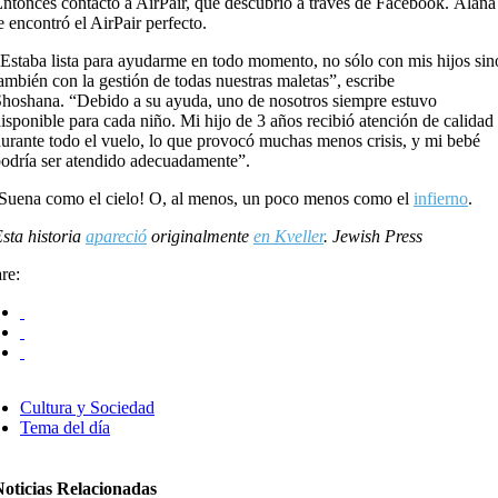
ntonces contactó a AirPair, que descubrió a través de Facebook. Alana
e encontró el AirPair perfecto.
Estaba lista para ayudarme en todo momento, no sólo con mis hijos sin
ambién con la gestión de todas nuestras maletas”, escribe
hoshana. “Debido a su ayuda, uno de nosotros siempre estuvo
isponible para cada niño. Mi hijo de 3 años recibió atención de calidad
urante todo el vuelo, lo que provocó muchas menos crisis, y mi bebé
odría ser atendido adecuadamente”.
Suena como el cielo! O, al menos, un poco menos como el
infierno
.
sta historia
apareció
originalmente
en Kveller
. Jewish Press
re:
Cultura y Sociedad
Tema del día
Noticias Relacionadas