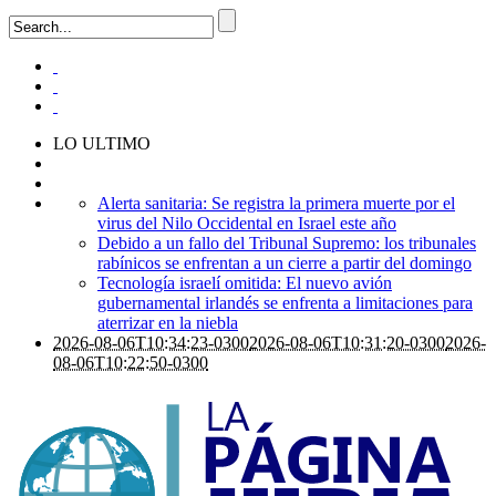
LO ULTIMO
Alerta sanitaria: Se registra la primera muerte por el
virus del Nilo Occidental en Israel este año
Debido a un fallo del Tribunal Supremo: los tribunales
rabínicos se enfrentan a un cierre a partir del domingo
Tecnología israelí omitida: El nuevo avión
gubernamental irlandés se enfrenta a limitaciones para
aterrizar en la niebla
2026-08-06T10:34:23-0300
2026-08-06T10:31:20-0300
2026-
08-06T10:22:50-0300