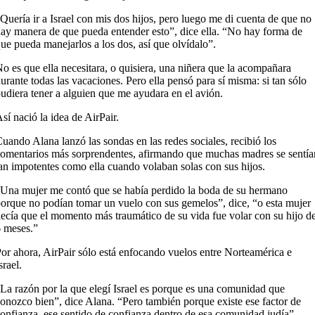
Quería ir a Israel con mis dos hijos, pero luego me di cuenta de que no
ay manera de que pueda entender esto”, dice ella. “No hay forma de
ue pueda manejarlos a los dos, así que olvídalo”.
o es que ella necesitara, o quisiera, una niñera que la acompañara
urante todas las vacaciones. Pero ella pensó para sí misma: si tan sólo
udiera tener a alguien que me ayudara en el avión.
sí nació la idea de AirPair.
uando Alana lanzó las sondas en las redes sociales, recibió los
omentarios más sorprendentes, afirmando que muchas madres se sentía
an impotentes como ella cuando volaban solas con sus hijos.
Una mujer me contó que se había perdido la boda de su hermano
orque no podían tomar un vuelo con sus gemelos”, dice, “o esta mujer
ecía que el momento más traumático de su vida fue volar con su hijo d
 meses.”
or ahora, AirPair sólo está enfocando vuelos entre Norteamérica e
srael.
La razón por la que elegí Israel es porque es una comunidad que
onozco bien”, dice Alana. “Pero también porque existe ese factor de
onfianza, ese sentido de confianza dentro de esa comunidad judía”.