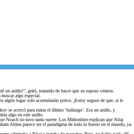
é un anillo!”, gritó, tratando de hacer que su esposo viniera.
a buscar algo especial.
 en algún lugar solo acumulando polvo. ¡Estoy seguro de que, si lo
ov se acercó para mirar el último ‘hallazgo’. Era un anillo, y
bía algo en este anillo.
que Noach no tuvo tanta suerte. Los Midrashim explican que Nóaj
braham Abinu parece ser el paradigma de todo lo bueno en el mundo, ya
gente admiraba a Nóaj y trataba de escuchar. Pero, no había nada allí