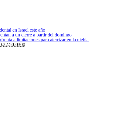
dental en Israel este año
entan a un cierre a partir del domingo
renta a limitaciones para aterrizar en la niebla
0:22:50-0300