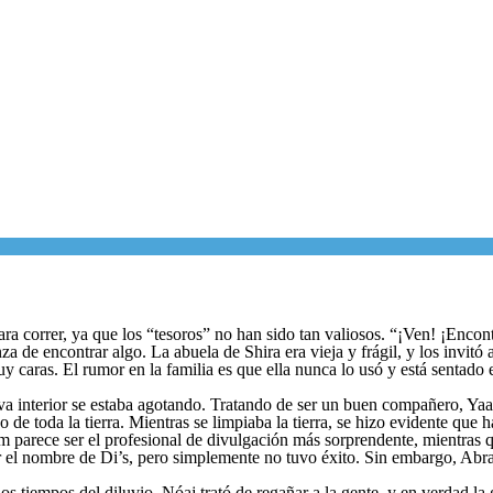
a correr, ya que los “tesoros” no han sido tan valiosos. “¡Ven! ¡Encontr
a de encontrar algo. La abuela de Shira era vieja y frágil, y los invitó 
y caras. El rumor en la familia es que ella nunca lo usó y está sentado
va interior se estaba agotando. Tratando de ser un buen compañero, Yaak
de toda la tierra. Mientras se limpiaba la tierra, se hizo evidente que ha
parece ser el profesional de divulgación más sorprendente, mientras 
ocer el nombre de Di’s, pero simplemente no tuvo éxito. Sin embargo, A
s tiempos del diluvio. Nóaj trató de regañar a la gente, y en verdad la 