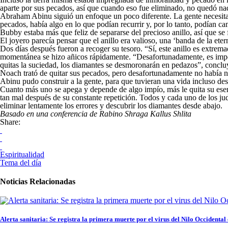
aparte por sus pecados, así que cuando eso fue eliminado, no quedó na
Abraham Abinu siguió un enfoque un poco diferente. La gente necesitab
pecados, había algo en lo que podían recurrir y, por lo tanto, podían ca
Bubby estaba más que feliz de separarse del precioso anillo, así que se
El joyero parecía pensar que el anillo era valioso, una ‘banda de la ete
Dos días después fueron a recoger su tesoro. “Sí, este anillo es extre
momentánea se hizo añicos rápidamente. “Desafortunadamente, es imposi
quitas la suciedad, los diamantes se desmoronarán en pedazos”, concluy
Noach trató de quitar sus pecados, pero desafortunadamente no había n
Abinu pudo construir a la gente, para que tuvieran una vida incluso des
Cuanto más uno se apega y depende de algo impío, más le quita su esenc
tan mal después de su constante repetición. Todos y cada uno de los ju
eliminar lentamente los errores y descubrir los diamantes desde abajo.
Basado en una conferencia de Rabino Shraga Kallus Shlita
Share:
Espiritualidad
Tema del día
Noticias Relacionadas
Alerta sanitaria: Se registra la primera muerte por el virus del Nilo Occidental 