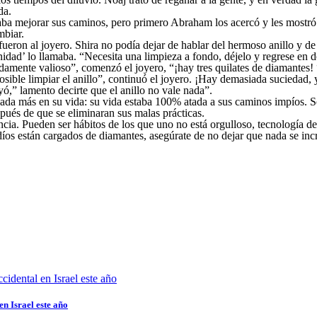
da.
a mejorar sus caminos, pero primero Abraham los acercó y les mostró l
mbiar.
 fueron al joyero. Shira no podía dejar de hablar del hermoso anillo y d
rnidad’ lo llamaba. “Necesita una limpieza a fondo, déjelo y regrese en d
madamente valioso”, comenzó el joyero, “¡hay tres quilates de diamantes
ble limpiar el anillo”, continuó el joyero. ¡Hay demasiada suciedad, y
ó,” lamento decirte que el anillo no vale nada”.
ada más en su vida: su vida estaba 100% atada a sus caminos impíos. S
pués de que se eliminaran sus malas prácticas.
ia. Pueden ser hábitos de los que uno no está orgulloso, tecnología de
díos están cargados de diamantes, asegúrate de no dejar que nada se inc
en Israel este año