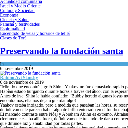
Actualidad comunitaria
Israel y Medio Oriente
Cultura y Sociedad
Economía
Ciencia y Salud
Parashá y festividades
Espiritualidad
Encendido de velas y horarios de tefilá
Clases de Torá
Preservando la fundación santa
In
Espiritualidad
,
Tema del día
6 noviembre 2019
Rabino Avi Slansky
6 de noviembre de 2019
“Mira lo que encontré”, gritó Shira. Yaakov no fue demasiado rápido par
Habían estado hurgando durante horas a través del ático, con la esperanz
Antes de irse, Shira le había confiado: “Bubby heredó algunas joyas mu
encontramos, ella nos dejará guardar algo!
Yaakov estaba intrigado, pero a medida que pasaban las horas, su reser
definitivamente parecía haber algo de brillo enterrado en el fondo debajo 
El marcado contraste entre Nóaj y Abraham Abinu es extremo. Abraham 
ciertamente estaba allí afuera, definitivamente tratando de dar a con
que difunde luz y amabilidad por todas partes.
Incluso la tierra misma estaba impregnada de inmoralidad y pecado en lo