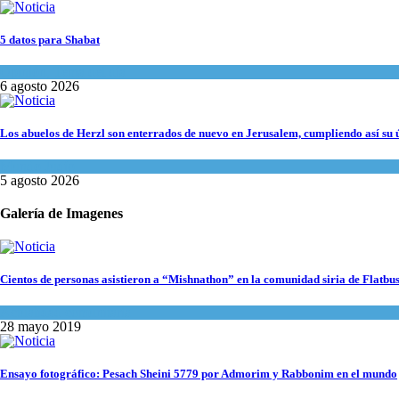
5 datos para Shabat
Opinión
,
Tema del día
6 agosto 2026
Los abuelos de Herzl son enterrados de nuevo en Jerusalem, cumpliendo así su 
Mundo Judío
5 agosto 2026
Galería de Imagenes
Cientos de personas asistieron a “Mishnathon” en la comunidad siria de Flatbu
Actualidad comunitaria
28 mayo 2019
Ensayo fotográfico: Pesach Sheini 5779 por Admorim y Rabbonim en el mundo