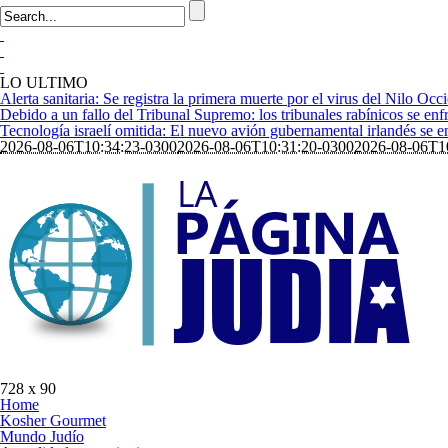
LO ULTIMO
Alerta sanitaria: Se registra la primera muerte por el virus del Nilo Occi
Debido a un fallo del Tribunal Supremo: los tribunales rabínicos se enfr
Tecnología israelí omitida: El nuevo avión gubernamental irlandés se enf
2026-08-06T10:34:23-0300
2026-08-06T10:31:20-0300
2026-08-06T1
728 x 90
Home
Kosher Gourmet
Mundo Judío