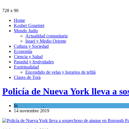
728 x 90
Home
Kosher Gourmet
Mundo Judío
Actualidad comunitaria
Israel y Medio Oriente
Cultura y Sociedad
Economía
Ciencia y Salud
Parashá y festividades
Espiritualidad
Encendido de velas y horarios de tefilá
Clases de Torá
Policía de Nueva York lleva a s
In
Mundo Judío
,
Tema del día
14 noviembre 2019