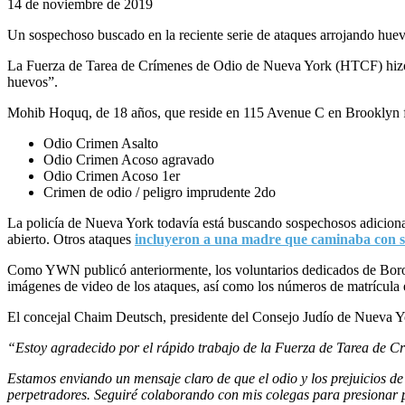
14 de noviembre de 2019
Un sospechoso buscado en la reciente serie de ataques arrojando huev
La Fuerza de Tarea de Crímenes de Odio de Nueva York (HTCF) hizo el
huevos”.
Mohib Hoquq, de 18 años, que reside en 115 Avenue C en Brooklyn f
Odio Crimen Asalto
Odio Crimen Acoso agravado
Odio Crimen Acoso 1er
Crimen de odio / peligro imprudente 2do
La policía de Nueva York todavía está buscando sospechosos adicional
abierto. Otros ataques
incluyeron a una madre que caminaba con s
Como YWN publicó anteriormente, los voluntarios dedicados de Boro P
imágenes de video de los ataques, así como los números de matrícula en
El concejal Chaim Deutsch, presidente del Consejo Judío de Nueva Y
“Estoy agradecido por el rápido trabajo de la Fuerza de Tarea de Cr
Estamos enviando un mensaje claro de que el odio y los prejuicios d
perpetradores. Seguiré colaborando con mis colegas para presionar p