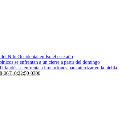
s del Nilo Occidental en Israel este año
bínicos se enfrentan a un cierre a partir del domingo
rlandés se enfrenta a limitaciones para aterrizar en la niebla
8-06T10:22:50-0300