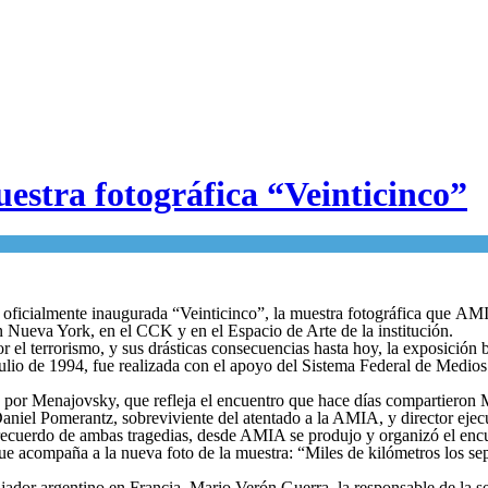
stra fotográfica “Veinticinco”
oficialmente inaugurada “Veinticinco”, la muestra fotográfica que AMIA
 Nueva York, en el CCK y en el Espacio de Arte de la institución.
el terrorismo, y sus drásticas consecuencias hasta hoy, la exposición b
de julio de 1994, fue realizada con el apoyo del Sistema Federal de Me
do por Menajovsky, que refleja el encuentro que hace días compartieron
Daniel Pomerantz, sobreviviente del atentado a la AMIA, y director ejec
ecuerdo de ambas tragedias, desde AMIA se produjo y organizó el encuen
e acompaña a la nueva foto de la muestra: “Miles de kilómetros los sepa
jador argentino en Francia, Mario Verón Guerra, la responsable de la s