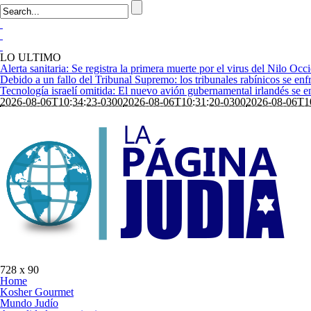
LO ULTIMO
Alerta sanitaria: Se registra la primera muerte por el virus del Nilo Occi
Debido a un fallo del Tribunal Supremo: los tribunales rabínicos se enfr
Tecnología israelí omitida: El nuevo avión gubernamental irlandés se enf
2026-08-06T10:34:23-0300
2026-08-06T10:31:20-0300
2026-08-06T1
728 x 90
Home
Kosher Gourmet
Mundo Judío