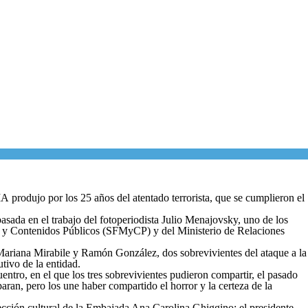
 produjo por los 25 años del atentado terrorista, que se cumplieron el
asada en el trabajo del fotoperiodista Julio Menajovsky, uno de los
dios y Contenidos Públicos (SFMyCP) y del Ministerio de Relaciones
 Mariana Mirabile y Ramón González, dos sobrevivientes del ataque a la
utivo de la entidad.
tro, en el que los tres sobrevivientes pudieron compartir, el pasado
ran, pero los une haber compartido el horror y la certeza de la
ección cultural de la Embajada Ana Carolina Ghiggino; el presidente