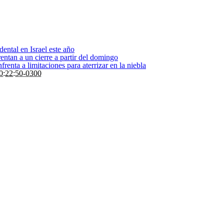
dental en Israel este año
entan a un cierre a partir del domingo
renta a limitaciones para aterrizar en la niebla
0:22:50-0300