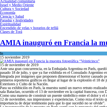
Actualidad comunitaria
Israel y Medio Oriente
Cultura y Sociedad
Economía
Ciencia y Salud
Parashá y festividades
Espiritualidad
Encendido de velas y horarios de tefilá
Clases de Torá
AMIA inauguró en Francia la mue
In
Cultura y Sociedad
15 noviembre 2019
15 de noviembre de 2019
Ante una gran concurrencia, en la Embajada Argentina en París, quedó 
pasado 18 de julio, y que ya fue exhibida en el Consulado Argentino en
Integrada por imágenes que proponen dimensionar el horror causado por 
primeros reporteros gráficos en llegar al lugar de la explosión el 18 
Exteriores y Culto de la Nación.
Para su exhibición en París, la muestra sumó un nuevo retrato realiza
sala Bataclan, ocurrido el 13 de noviembre en la capital francesa, con 
Como una manera de construir un puente simbólico entre el dolor y el r
12 de noviembre, sus impresiones y experiencias. Como reza el texto qu
importancia de dejar testimonio para que lo que sucedió no se olvide”.
La inauguración de la muestra en París contó con la presencia del emba