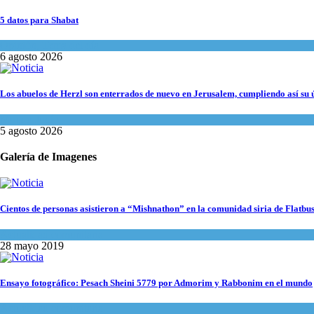
5 datos para Shabat
Opinión
,
Tema del día
6 agosto 2026
Los abuelos de Herzl son enterrados de nuevo en Jerusalem, cumpliendo así su 
Mundo Judío
5 agosto 2026
Galería de Imagenes
Cientos de personas asistieron a “Mishnathon” en la comunidad siria de Flatbu
Actualidad comunitaria
28 mayo 2019
Ensayo fotográfico: Pesach Sheini 5779 por Admorim y Rabbonim en el mundo
Actualidad comunitaria