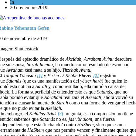
In
Espiritualidad
,
Tema del día
20 noviembre 2019
Rabino Yehonatan Gefen
0 de noviembre de 2019
magen: Shutterstock
espués del episodio dramático de
Akeidah, Avraham Avinu
descubre
ue su esposa,
Sarah Imeinu,
ha muerto como resultado de escuchar
que
Avraham
casi mata a su hijo,
Yitzchak Avinu.
El
Targum Yonasan
[1]
y
Pirkei D’Rebbe Eliezer
[2]
registran
que
Satanás
(que es una manifestación del
yétser hará
) fue quien le
ontó esta noticia a
Sarah
y, como resultado, ella murió a causa del
hock. La forma superficial de entender esto es que
Satanás,
que no
abía podido evitar que
Abraham
realizara el
Akeidah,
ahora volvió su
tención a causar la muerte de
Sarah
como una forma de vengar el hech
e que no pudo evitar la
Akeidah.
in embargo, el
Kehillas Itzjak
[3]
pregunta, esta comprensión no tiene
entido; sabemos que
Satanás
no es,
jas v’shalom,
una fuerza
ndependiente que está ‘luchando’ contra
HaShem,
sino que es una
erramienta de
HaShem
que nos permite vencer, y finalmente quiere qu
engamos éxito. En consecuencia, ¿por qué actuaría vengativamente al