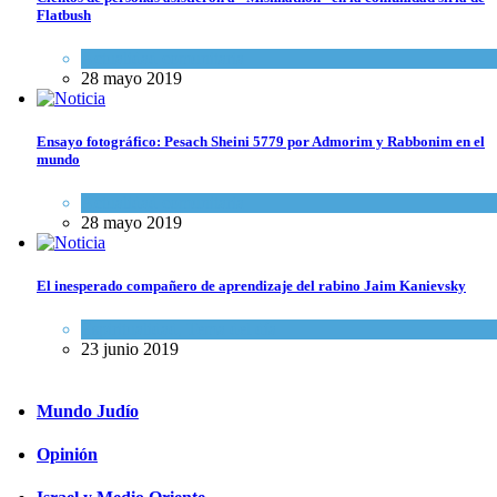
Flatbush
Actualidad comunitaria
28 mayo 2019
Ensayo fotográfico: Pesach Sheini 5779 por Admorim y Rabbonim en el
mundo
Actualidad comunitaria
28 mayo 2019
El inesperado compañero de aprendizaje del rabino Jaim Kanievsky
Espiritualidad
,
Tema del día
23 junio 2019
Mundo Judío
Opinión