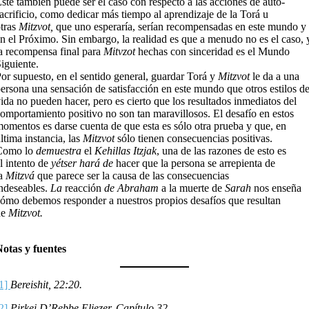
ste también puede ser el caso con respecto a las acciones de auto-
acrificio, como dedicar más tiempo al aprendizaje de la Torá u
tras
Mitzvot,
que uno esperaría, serían recompensadas en este mundo y
n el Próximo. Sin embargo, la realidad es que a menudo no es el caso, 
a recompensa final para
Mitvzot
hechas con sinceridad es el Mundo
iguiente.
or supuesto, en el sentido general, guardar Torá y
Mitzvot
le da a una
ersona una sensación de satisfacción en este mundo que otros estilos d
ida no pueden hacer, pero es cierto que los resultados inmediatos del
omportamiento positivo no son tan maravillosos. El desafío en estos
omentos es darse cuenta de que esta es sólo otra prueba y que, en
ltima instancia, las
Mitzvot
sólo tienen consecuencias positivas.
Como lo
demuestra
el
Kehillas Itzjak
, una de las razones de esto es
l intento de
yétser hará de
hacer que la persona se arrepienta de
la
Mitzvá
que parece ser la causa de las consecuencias
ndeseables.
La
reacción
de Abraham
a la muerte de
Sarah
nos enseña
ómo debemos responder a nuestros propios desafíos que resultan
de
Mitzvot.
otas y fuentes
[1]
Bereishit, 22:20.
[2]
Pirkei D’Rebbe Eliezer, Capítulo 32.