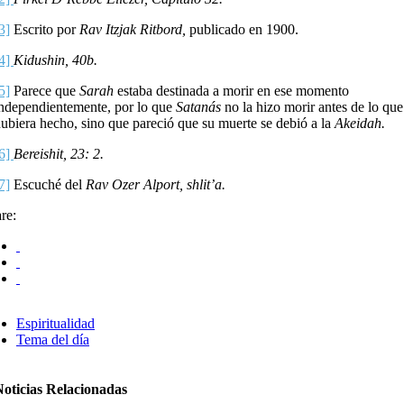
3]
Escrito por
Rav Itzjak Ritbord,
publicado en 1900.
[4]
Kidushin, 40b.
5]
Parece que
Sarah
estaba destinada a morir en ese momento
ndependientemente, por lo que
Satanás
no la hizo morir antes de lo que
ubiera hecho, sino que pareció que su muerte se debió a la
Akeidah.
[6]
Bereishit, 23: 2.
7]
Escuché del
Rav Ozer Alport, shlit’a.
re:
Espiritualidad
Tema del día
Noticias Relacionadas