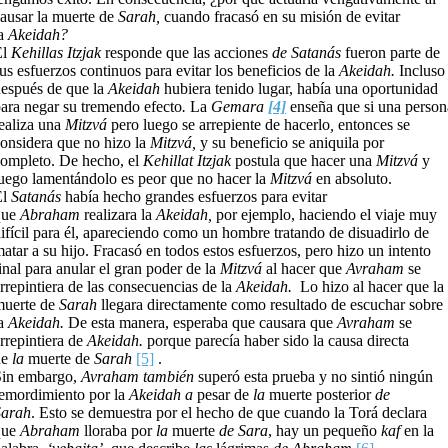
ausar la muerte de
Sarah,
cuando fracasó en su misión de evitar
la
Akeidah?
El
Kehillas Itzjak
responde que las acciones
de Satanás
fueron parte de
us esfuerzos continuos para evitar los beneficios de la
Akeidah.
Incluso
espués de que la
Akeidah
hubiera tenido lugar, había una oportunidad
ara negar su tremendo efecto
.
La
Gemara
[4]
enseña que si una person
ealiza una
Mitzvá
pero luego se arrepiente de hacerlo
,
entonces se
onsidera que no hizo la
Mitzvá,
y su beneficio se aniquila por
ompleto. De hecho, el
Kehillat Itzjak
postula que hacer una
Mitzvá
y
uego lamentándolo es peor que no hacer la
Mitzvá
en absoluto.
El
Satanás
había hecho grandes esfuerzos para evitar
que
Abraham
realizara la
Akeidah,
por ejemplo, haciendo el viaje muy
ifícil para él, apareciendo como un hombre tratando de disuadirlo de
atar a su hijo. Fracasó en todos estos esfuerzos, pero hizo un intento
inal para anular el gran poder de la
Mitzvá
al hacer que
Avraham
se
rrepintiera de las consecuencias de la
Akeidah.
Lo hizo al hacer que la
muerte de
Sarah
llegara directamente como resultado de escuchar sobre
la
Akeidah.
De esta manera, esperaba que causara que
Avraham
se
rrepintiera de
Akeidah.
porque parecía haber sido la causa directa
de
la
muerte de
Sarah
[5]
.
Sin embargo,
Avraham también
superó esta prueba y no sintió ningún
emordimiento por la
Akeidah a
pesar de
la
muerte posterior
de
Sarah
. Esto se demuestra por el hecho de que cuando la Torá declara
que
Abraham
lloraba por
la
muerte
de Sara
, hay un pequeño
kaf
en la