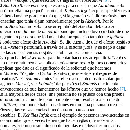
alabra,
‘vebajta’,
que describe
las
lágrimas
de Abraham
[6]
.
El
Baal HaTurim
escribe que esto es para enseñar que
Abraham
sólo
loró por ella una pequeña cantidad.
Kehillas Itzjak
explica que hizo esto
eliberadamente porque temía que, si la gente lo veía llorar efusivamente
ensarían que tenía algún remordimiento por la
Akeidah.
Por lo
anto,
Abraham
no sólo no se arrepintió del
Akeidah
debido a su
conexión con
la
muerte
de Sarah
, sino que incluso tuvo cuidado de que
a gente no pensara que lo lamentaba, porque esto también le
quitaría
l
poderoso efecto de la
Akeidah
. Se dio cuenta de que el efecto positivo
e la
Akeidah
perduraría a través de la historia judía, y se negó a dejar
ue las consecuencias negativas nublaran esa conciencia.
sta prueba del
yéser hará
para intentar hacernos arrepentir
Mitzvot
es
no que comúnmente se aplica a todos nosotros. Algunos comentarios
xplican que éste es el significado de la solicitud que hacemos
en
Maariv:
‘Y quiten al
Satanás
antes que nosotros
y después de
nosotros”.
El
Satanás’
antes ‘se refiere a sus intentos de evitar que
hagamos
Mitzvot,
y el
Satanás’
después ‘es el
Satanás
que intenta
onvencernos de que lamentemos las
Mitzvot
que ya hemos hecho
[7]
.
n la mayoría de los casos, una persona no se prueba con una prueba,
omo soportar la muerte de un pariente como resultado aparente de
un
Mitzvá,
pero puede haber ocasiones en que una persona hace una
itzva
y las consecuencias inmediatas no parecen tan
eseables. El
Kehillas Itzjak
cita el ejemplo de personas involucradas en
a comunidad que a veces tienen que hacer reglas que no son tan
opulares, y como resultado son denigradas e incluso despreciadas.