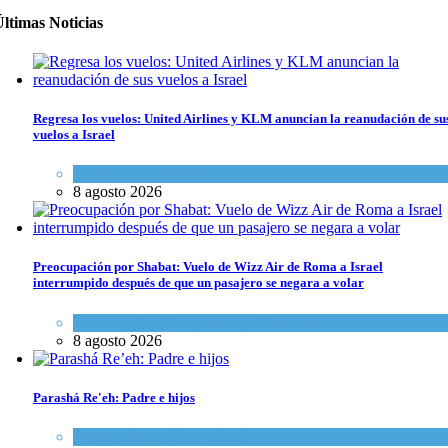
ltimas Noticias
Regresa los vuelos: United Airlines y KLM anuncian la reanudación de su
vuelos a Israel
Economía y Negocios
8 agosto 2026
Preocupación por Shabat: Vuelo de Wizz Air de Roma a Israel
interrumpido después de que un pasajero se negara a volar
Cultura y Sociedad
,
Israel y Medio Oriente
8 agosto 2026
Parashá Re'eh: Padre e hijos
Espiritualidad
,
Tema del día