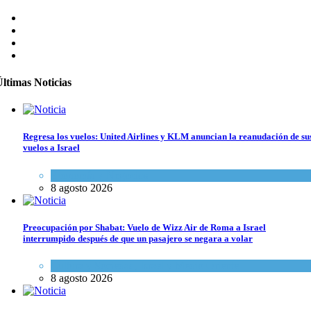
ltimas Noticias
Regresa los vuelos: United Airlines y KLM anuncian la reanudación de su
vuelos a Israel
Economía y Negocios
8 agosto 2026
Preocupación por Shabat: Vuelo de Wizz Air de Roma a Israel
interrumpido después de que un pasajero se negara a volar
Cultura y Sociedad
,
Israel y Medio Oriente
8 agosto 2026