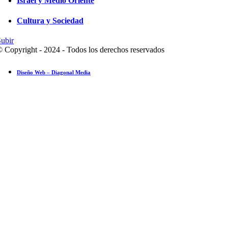
Israel y Medio Oriente
Cultura y Sociedad
ubir
 Copyright - 2024 - Todos los derechos reservados
Diseño Web – Diagonal Media