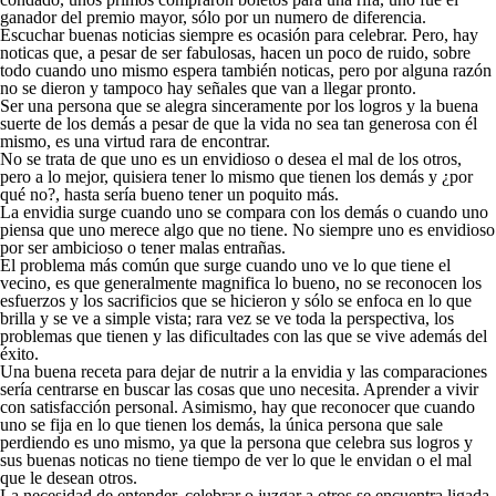
ganador del premio mayor, sólo por un numero de diferencia.
Escuchar buenas noticias siempre es ocasión para celebrar. Pero, hay
noticas que, a pesar de ser fabulosas, hacen un poco de ruido, sobre
todo cuando uno mismo espera también noticas, pero por alguna razón
no se dieron y tampoco hay señales que van a llegar pronto.
Ser una persona que se alegra sinceramente por los logros y la buena
suerte de los demás a pesar de que la vida no sea tan generosa con él
mismo, es una virtud rara de encontrar.
No se trata de que uno es un envidioso o desea el mal de los otros,
pero a lo mejor, quisiera tener lo mismo que tienen los demás y ¿por
qué no?, hasta sería bueno tener un poquito más.
La envidia surge cuando uno se compara con los demás o cuando uno
piensa que uno merece algo que no tiene. No siempre uno es envidioso
por ser ambicioso o tener malas entrañas.
El problema más común que surge cuando uno ve lo que tiene el
vecino, es que generalmente magnifica lo bueno, no se reconocen los
esfuerzos y los sacrificios que se hicieron y sólo se enfoca en lo que
brilla y se ve a simple vista; rara vez se ve toda la perspectiva, los
problemas que tienen y las dificultades con las que se vive además del
éxito.
Una buena receta para dejar de nutrir a la envidia y las comparaciones
sería centrarse en buscar las cosas que uno necesita. Aprender a vivir
con satisfacción personal. Asimismo, hay que reconocer que cuando
uno se fija en lo que tienen los demás, la única persona que sale
perdiendo es uno mismo, ya que la persona que celebra sus logros y
sus buenas noticas no tiene tiempo de ver lo que le envidan o el mal
que le desean otros.
La necesidad de entender, celebrar o juzgar a otros se encuentra ligada