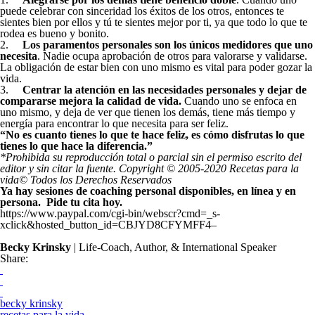
puede celebrar con sinceridad los éxitos de los otros, entonces te
sientes bien por ellos y tú te sientes mejor por ti, ya que todo lo que te
rodea es bueno y bonito.
2.
Los paramentos personales son los únicos medidores que uno
necesita
. Nadie ocupa aprobación de otros para valorarse y validarse.
La obligación de estar bien con uno mismo es vital para poder gozar la
vida.
3.
Centrar la atención en las necesidades personales y dejar de
compararse mejora la calidad de vida.
Cuando uno se enfoca en
uno mismo, y deja de ver que tienen los demás, tiene más tiempo y
energía para encontrar lo que necesita para ser feliz.
“No es cuanto tienes lo que te hace feliz, es cómo disfrutas lo que
tienes lo que hace la diferencia.”
*Prohibida su reproducción total o parcial sin el permiso escrito del
editor y sin citar la fuente. Copyright © 2005-2020 Recetas para la
vida© Todos los Derechos Reservados
Ya hay sesiones de coaching personal disponibles, en línea y en
persona. Pide tu cita hoy.
https://www.paypal.com/cgi-bin/webscr?cmd=_s-
xclick&hosted_button_id=CBJYD8CFYMFF4–
Becky Krinsky
| Life-Coach, Author, & International Speaker
Share:
becky krinsky
recetas para la vida