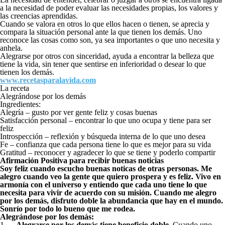
a la necesidad de poder evaluar las necesidades propias, los valores y
las creencias aprendidas.
Cuando se valora en otros lo que ellos hacen o tienen, se aprecia y
compara la situación personal ante la que tienen los demás. Uno
reconoce las cosas como son, ya sea importantes o que uno necesita y
anhela.
Alegrarse por otros con sinceridad, ayuda a encontrar la belleza que
tiene la vida, sin tener que sentirse en inferioridad o desear lo que
tienen los demás.
www.recetasparalavida.com
La receta
Alegrándose por los demás
Ingredientes:
Alegría – gusto por ver gente feliz y cosas buenas
Satisfacción personal – encontrar lo que uno ocupa y tiene para ser
feliz
Introspección – reflexión y búsqueda interna de lo que uno desea
Fe – confianza que cada persona tiene lo que es mejor para su vida
Gratitud – reconocer y agradecer lo que se tiene y poderlo compartir
Afirmación Positiva para recibir buenas noticias
Soy feliz cuando escucho buenas noticas de otras personas. Me
alegro cuando veo la gente que quiero prospera y es feliz. Vivo en
armonía con el universo y entiendo que cada uno tiene lo que
necesita para vivir de acuerdo con su misión. Cuando me alegro
por los demás, disfruto doble la abundancia que hay en el mundo.
Sonrío por todo lo bueno que me rodea.
Alegrándose por los demás:
1.
Alegrarse por los demás tiene beneficio doble
. Cuando uno