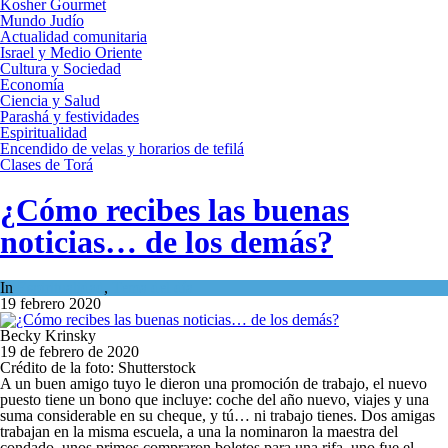
Kosher Gourmet
Mundo Judío
Actualidad comunitaria
Israel y Medio Oriente
Cultura y Sociedad
Economía
Ciencia y Salud
Parashá y festividades
Espiritualidad
Encendido de velas y horarios de tefilá
Clases de Torá
¿Cómo recibes las buenas
noticias… de los demás?
In
Espiritualidad
,
Tema del día
19 febrero 2020
Becky Krinsky
19 de febrero de 2020
Crédito de la foto: Shutterstock
A un buen amigo tuyo le dieron una promoción de trabajo, el nuevo
puesto tiene un bono que incluye: coche del año nuevo, viajes y una
suma considerable en su cheque, y tú… ni trabajo tienes. Dos amigas
trabajan en la misma escuela, a una la nominaron la maestra del
condado, unos primos compraron boletos para una rifa, uno fue el