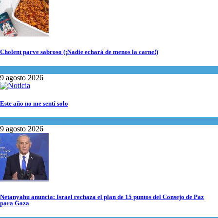
Cholent parve sabroso (¡Nadie echará de menos la carne!)
Kosher Gourmet
9 agosto 2026
Este año no me sentí solo
Espiritualidad
,
Tema del día
9 agosto 2026
Netanyahu anuncia: Israel rechaza el plan de 15 puntos del Consejo de Paz
para Gaza