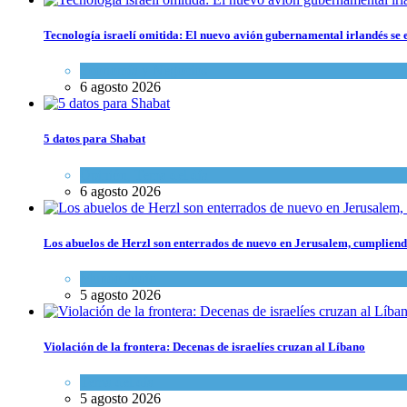
Tecnología israelí omitida: El nuevo avión gubernamental irlandés se e
Economía y Negocios
6 agosto 2026
5 datos para Shabat
Opinión
,
Tema del día
6 agosto 2026
Los abuelos de Herzl son enterrados de nuevo en Jerusalem, cumpliendo
Mundo Judío
5 agosto 2026
Violación de la frontera: Decenas de israelíes cruzan al Líbano
Tema del día
5 agosto 2026