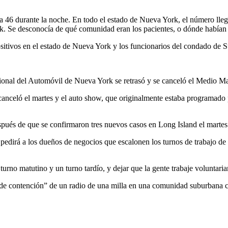
46 durante la noche. En todo el estado de Nueva York, el número ll
k. Se desconocía de qué comunidad eran los pacientes, o dónde habían 
ivos en el estado de Nueva York y los funcionarios del condado de Su
acional del Automóvil de Nueva York se retrasó y se canceló el Medio 
nceló el martes y el auto show, que originalmente estaba programado pa
pués de que se confirmaron tres nuevos casos en Long Island el martes
irá a los dueños de negocios que escalonen los turnos de trabajo de s
n turno matutino y un turno tardío, y dejar que la gente trabaje volu
 de contención” de un radio de una milla en una comunidad suburbana