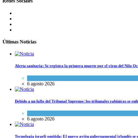
Redes Sociales
Últimas Noticias
Alerta sanitaria: Se registra la primera muerte por el virus del Nilo Oc
Ciencia y Salud
6 agosto 2026
Debido a un fallo del Tribunal Supremo: los tribunales rabínicos se enf
Tema del día
6 agosto 2026
Tecnología israelí omitida: El nuevo avión gubernamental irlandés se e