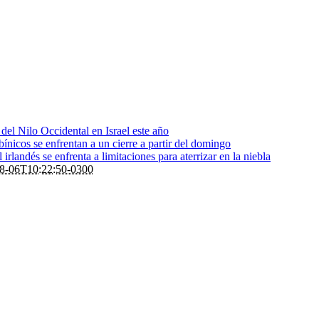
s del Nilo Occidental en Israel este año
bínicos se enfrentan a un cierre a partir del domingo
rlandés se enfrenta a limitaciones para aterrizar en la niebla
8-06T10:22:50-0300