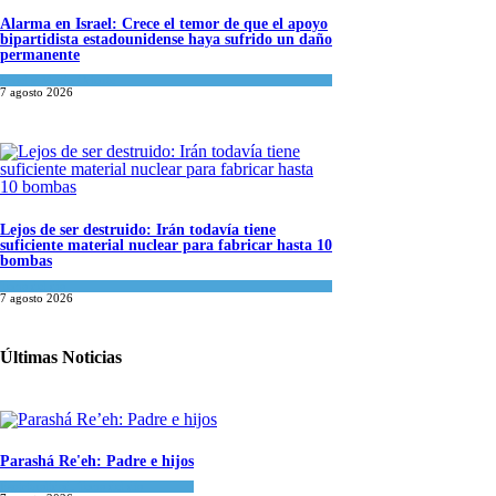
Alarma en Israel: Crece el temor de que el apoyo
bipartidista estadounidense haya sufrido un daño
permanente
Israel y Medio Oriente
7 agosto 2026
Lejos de ser destruido: Irán todavía tiene
suficiente material nuclear para fabricar hasta 10
bombas
Tema del día
7 agosto 2026
Últimas Noticias
Parashá Re'eh: Padre e hijos
Espiritualidad
,
Tema del día