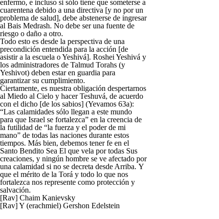
enfermo, e incluso si sólo tiene que someterse a
cuarentena debido a una directiva [y no por un
problema de salud], debe abstenerse de ingresar
al Bais Medrash. No debe ser una fuente de
riesgo o daño a otro.
Todo esto es desde la perspectiva de una
precondición entendida para la acción [de
asistir a la escuela o Yeshivá]. Roshei Yeshivá y
los administradores de Talmud Torahs (y
Yeshivot) deben estar en guardia para
garantizar su cumplimiento.
Ciertamente, es nuestra obligación despertarnos
al Miedo al Cielo y hacer Teshuvá, de acuerdo
con el dicho [de los sabios] (Yevamos 63a):
“Las calamidades sólo llegan a este mundo
para que Israel se fortalezca” en la creencia de
la futilidad de “la fuerza y ​​el poder de mi
mano” de todas las naciones durante estos
tiempos. Más bien, debemos tener fe en el
Santo Bendito Sea El que vela por todas Sus
creaciones, y ningún hombre se ve afectado por
una calamidad si no se decreta desde Arriba. Y
que el mérito de la Torá y todo lo que nos
fortalezca nos represente como protección y
salvación.
[Rav] Chaim Kanievsky
[Rav] Y (erachmiel) Gershon Edelstein