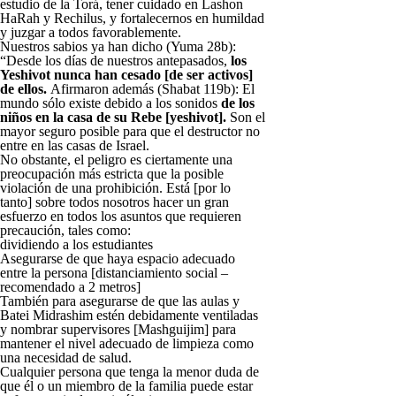
estudio de la Torá, tener cuidado en Lashon
HaRah y Rechilus, y fortalecernos en humildad
y juzgar a todos favorablemente.
Nuestros sabios ya han dicho (Yuma 28b):
“Desde los días de nuestros antepasados,
los
Yeshivot nunca han cesado [de ser activos]
de ellos.
Afirmaron además (Shabat 119b): El
mundo sólo existe debido a los sonidos
de los
niños en la casa de su Rebe [yeshivot].
Son el
mayor seguro posible para que el destructor no
entre en las casas de Israel.
No obstante, el peligro es ciertamente una
preocupación más estricta que la posible
violación de una prohibición. Está [por lo
tanto] sobre todos nosotros hacer un gran
esfuerzo en todos los asuntos que requieren
precaución, tales como:
dividiendo a los estudiantes
Asegurarse de que haya espacio adecuado
entre la persona [distanciamiento social –
recomendado a 2 metros]
También para asegurarse de que las aulas y
Batei Midrashim estén debidamente ventiladas
y nombrar supervisores [Mashguijim] para
mantener el nivel adecuado de limpieza como
una necesidad de salud.
Cualquier persona que tenga la menor duda de
que él o un miembro de la familia puede estar