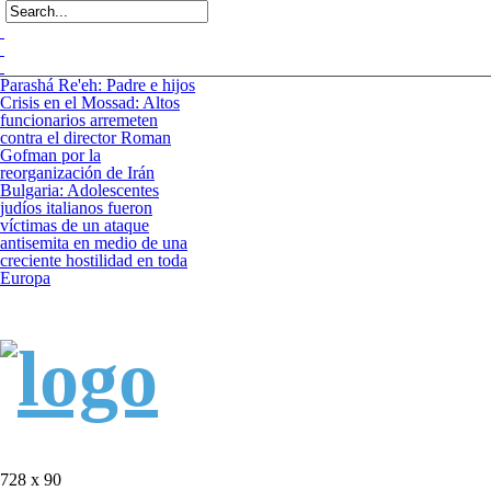
Parashá Re'eh: Padre e hijos
Crisis en el Mossad: Altos
funcionarios arremeten
contra el director Roman
Gofman por la
reorganización de Irán
Bulgaria: Adolescentes
judíos italianos fueron
víctimas de un ataque
antisemita en medio de una
creciente hostilidad en toda
Europa
728 x 90