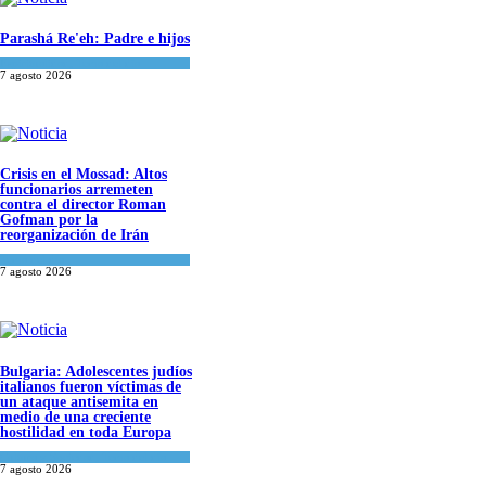
Parashá Re'eh: Padre e hijos
Espiritualidad
,
Tema del día
7 agosto 2026
Crisis en el Mossad: Altos
funcionarios arremeten
contra el director Roman
Gofman por la
reorganización de Irán
Tema del día
7 agosto 2026
Bulgaria: Adolescentes judíos
italianos fueron víctimas de
un ataque antisemita en
medio de una creciente
hostilidad en toda Europa
Cultura y Sociedad
,
Tema del día
7 agosto 2026