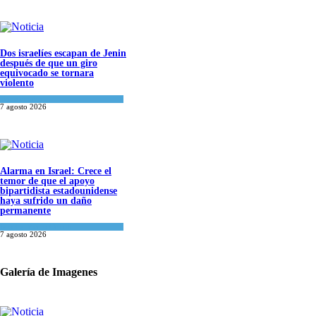
Dos israelíes escapan de Jenin
después de que un giro
equivocado se tornara
violento
Tema del día
7 agosto 2026
Alarma en Israel: Crece el
temor de que el apoyo
bipartidista estadounidense
haya sufrido un daño
permanente
Israel y Medio Oriente
7 agosto 2026
Galería de Imagenes