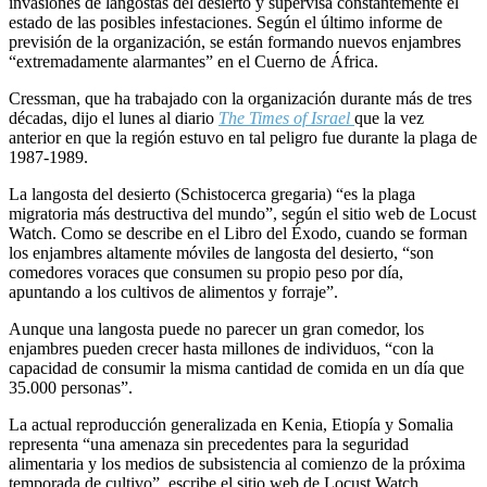
invasiones de langostas del desierto y supervisa constantemente el
estado de las posibles infestaciones. Según el último informe de
previsión de la organización, se están formando nuevos enjambres
“extremadamente alarmantes” en el Cuerno de África.
Cressman, que ha trabajado con la organización durante más de tres
décadas, dijo el lunes al diario
The Times of Israel
que la vez
anterior en que la región estuvo en tal peligro fue durante la plaga de
1987-1989.
La langosta del desierto (Schistocerca gregaria) “es la plaga
migratoria más destructiva del mundo”, según el sitio web de Locust
Watch. Como se describe en el Libro del Éxodo, cuando se forman
los enjambres altamente móviles de langosta del desierto, “son
comedores voraces que consumen su propio peso por día,
apuntando a los cultivos de alimentos y forraje”.
Aunque una langosta puede no parecer un gran comedor, los
enjambres pueden crecer hasta millones de individuos, “con la
capacidad de consumir la misma cantidad de comida en un día que
35.000 personas”.
La actual reproducción generalizada en Kenia, Etiopía y Somalia
representa “una amenaza sin precedentes para la seguridad
alimentaria y los medios de subsistencia al comienzo de la próxima
temporada de cultivo”, escribe el sitio web de Locust Watch.