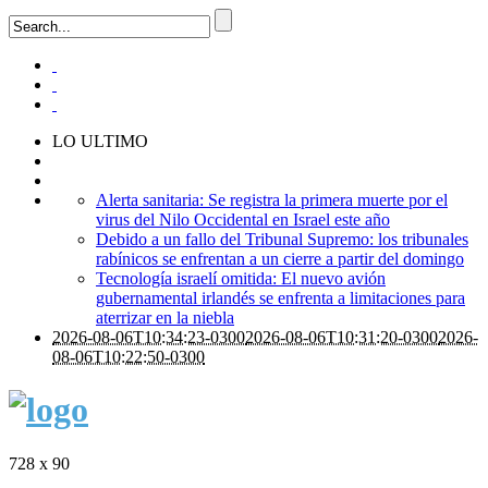
LO ULTIMO
Alerta sanitaria: Se registra la primera muerte por el
virus del Nilo Occidental en Israel este año
Debido a un fallo del Tribunal Supremo: los tribunales
rabínicos se enfrentan a un cierre a partir del domingo
Tecnología israelí omitida: El nuevo avión
gubernamental irlandés se enfrenta a limitaciones para
aterrizar en la niebla
2026-08-06T10:34:23-0300
2026-08-06T10:31:20-0300
2026-
08-06T10:22:50-0300
728 x 90