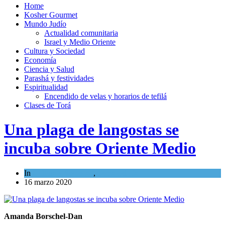
Home
Kosher Gourmet
Mundo Judío
Actualidad comunitaria
Israel y Medio Oriente
Cultura y Sociedad
Economía
Ciencia y Salud
Parashá y festividades
Espiritualidad
Encendido de velas y horarios de tefilá
Clases de Torá
Una plaga de langostas se
incuba sobre Oriente Medio
In
Cultura y Sociedad
,
Tema del día
16 marzo 2020
Amanda Borschel-Dan