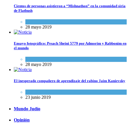
Cientos de personas asistieron a “Mishnathon” en la comunidad siria
de Flatbush
Actualidad comunitaria
28 mayo 2019
Ensayo fotográfico: Pesach Sheini 5779 por Admorim y Rabbonim en
el mundo
Actualidad comunitaria
28 mayo 2019
El inesperado compañero de aprendizaje del rabino Jaim Kanievsky
Espiritualidad
,
Tema del día
23 junio 2019
Mundo Judío
Opinión