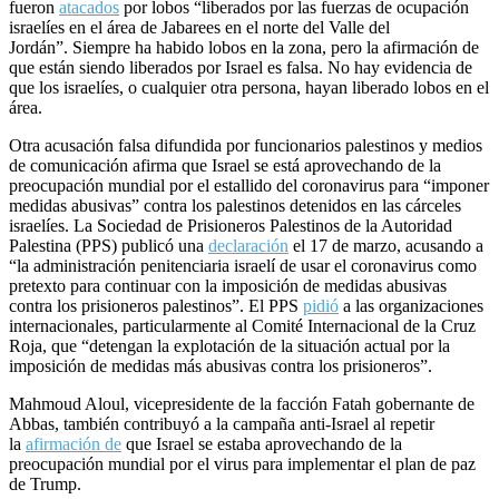
fueron
atacados
por lobos “liberados por las fuerzas de ocupación
israelíes en el área de Jabarees en el norte del Valle del
Jordán”. Siempre ha habido lobos en la zona, pero la afirmación de
que están siendo liberados por Israel es falsa. No hay evidencia de
que los israelíes, o cualquier otra persona, hayan liberado lobos en el
área.
Otra acusación falsa difundida por funcionarios palestinos y medios
de comunicación afirma que Israel se está aprovechando de la
preocupación mundial por el estallido del coronavirus para “imponer
medidas abusivas” contra los palestinos detenidos en las cárceles
israelíes. La Sociedad de Prisioneros Palestinos de la Autoridad
Palestina (PPS) publicó una
declaración
el 17 de marzo, acusando a
“la administración penitenciaria israelí de usar el coronavirus como
pretexto para continuar con la imposición de medidas abusivas
contra los prisioneros palestinos”. El PPS
pidió
a las organizaciones
internacionales, particularmente al Comité Internacional de la Cruz
Roja, que “detengan la explotación de la situación actual por la
imposición de medidas más abusivas contra los prisioneros”.
Mahmoud Aloul, vicepresidente de la facción Fatah gobernante de
Abbas, también contribuyó a la campaña anti-Israel al repetir
la
afirmación de
que Israel se estaba aprovechando de la
preocupación mundial por el virus para implementar el plan de paz
de Trump.