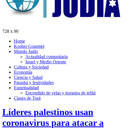
728 x 90
Home
Kosher Gourmet
Mundo Judío
Actualidad comunitaria
Israel y Medio Oriente
Cultura y Sociedad
Economía
Ciencia y Salud
Parashá y festividades
Espiritualidad
Encendido de velas y horarios de tefilá
Clases de Torá
Líderes palestinos usan
coronavirus para atacar a