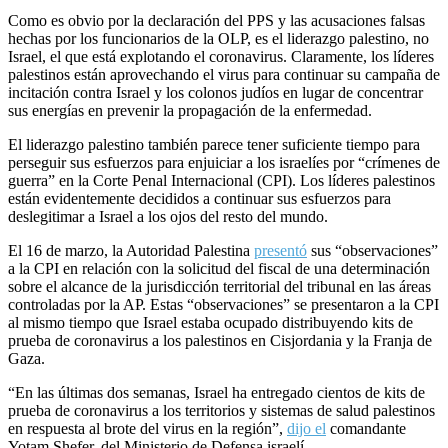
Como es obvio por la declaración del PPS y las acusaciones falsas
hechas por los funcionarios de la OLP, es el liderazgo palestino, no
Israel, el que está explotando el coronavirus. Claramente, los líderes
palestinos están aprovechando el virus para continuar su campaña de
incitación contra Israel y los colonos judíos en lugar de concentrar
sus energías en prevenir la propagación de la enfermedad.
El liderazgo palestino también parece tener suficiente tiempo para
perseguir sus esfuerzos para enjuiciar a los israelíes por “crímenes de
guerra” en la Corte Penal Internacional (CPI). Los líderes palestinos
están evidentemente decididos a continuar sus esfuerzos para
deslegitimar a Israel a los ojos del resto del mundo.
El 16 de marzo, la Autoridad Palestina
presentó
sus “observaciones”
a la CPI en relación con la solicitud del fiscal de una determinación
sobre el alcance de la jurisdicción territorial del tribunal en las áreas
controladas por la AP. Estas “observaciones” se presentaron a la CPI
al mismo tiempo que Israel estaba ocupado distribuyendo kits de
prueba de coronavirus a los palestinos en Cisjordania y la Franja de
Gaza.
“En las últimas dos semanas, Israel ha entregado cientos de kits de
prueba de coronavirus a los territorios y sistemas de salud palestinos
en respuesta al brote del virus en la región”,
dijo el
comandante
Yotam Shefer, del Ministerio de Defensa israelí.