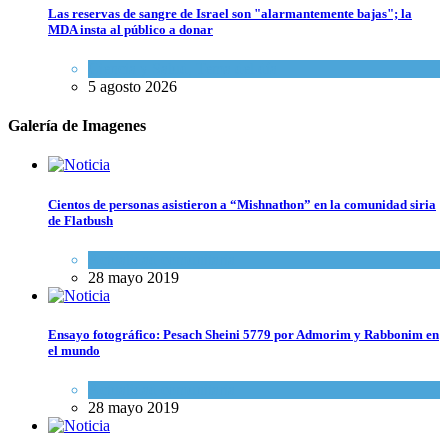
Las reservas de sangre de Israel son "alarmantemente bajas"; la
MDA insta al público a donar
Ciencia y Salud
,
Tema del día
5 agosto 2026
Galería de Imagenes
Cientos de personas asistieron a “Mishnathon” en la comunidad siria
de Flatbush
Actualidad comunitaria
28 mayo 2019
Ensayo fotográfico: Pesach Sheini 5779 por Admorim y Rabbonim en
el mundo
Actualidad comunitaria
28 mayo 2019