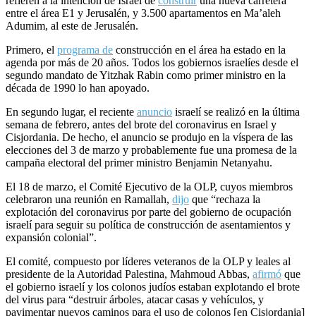
refieren a la intención de Israel de
construir
una nueva carretera
entre el área E1 y Jerusalén, y 3.500 apartamentos en Ma’aleh
Adumim, al este de Jerusalén.
Primero, el
programa de
construcción en el área ha estado en la
agenda por más de 20 años. Todos los gobiernos israelíes desde el
segundo mandato de Yitzhak Rabin como primer ministro en la
década de 1990 lo han apoyado.
En segundo lugar, el reciente
anuncio
israelí se realizó en la última
semana de febrero, antes del brote del coronavirus en Israel y
Cisjordania. De hecho, el anuncio se produjo en la víspera de las
elecciones del 3 de marzo y probablemente fue una promesa de la
campaña electoral del primer ministro Benjamin Netanyahu.
El 18 de marzo, el Comité Ejecutivo de la OLP, cuyos miembros
celebraron una reunión en Ramallah,
dijo
que “rechaza la
explotación del coronavirus por parte del gobierno de ocupación
israelí para seguir su política de construcción de asentamientos y
expansión colonial”.
El comité, compuesto por líderes veteranos de la OLP y leales al
presidente de la Autoridad Palestina, Mahmoud Abbas,
afirmó
que
el gobierno israelí y los colonos judíos estaban explotando el brote
del virus para “destruir árboles, atacar casas y vehículos, y
pavimentar nuevos caminos para el uso de colonos [en Cisjordania]