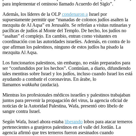
para implementar el ominoso llamado Acuerdo del Siglo”.
Además, los líderes de la OLP
condenaron a
Israel por
supuestamente permitir que “manadas de colonos judíos asalten la
mezquita de Al Aqsa” en Jerusalén. Se referían a visitas rutinarias y
pacíficas de judíos al Monte del Templo. De hecho, los judíos no
“asaltan” el complejo. En cambio, entran como visitantes en
coordinación con las autoridades israelíes. Además, en contra de lo
que afirman los palestinos, ninguno de estos judíos ha pisado la
mezquita Al Aqsa.
Los funcionarios palestinos, sin embargo, no están preparados para
ser “confundidos por los hechos”. Continúan, a diario, difundiendo
tales mentiras sobre Israel y los judíos, incluso cuando Israel los está
ayudando a combatir el coronavirus. En árabe, lo
llamamos
wakkaha
(audacia).
Mientras los profesionales médicos israelíes y palestinos trabajaban
juntos para prevenir la propagación del virus, la agencia oficial de
noticias de la Autoridad Palestina, Wafa, presentó otro libelo de
sangre contra Israel.
Según Wafa, Israel ahora estaba
liberando
lobos para atacar terneros
pertenecientes a granjeros palestinos en el valle del Jordán. La
agencia afirmó que tres terneros fueron asesinados cuando