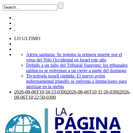
LO ULTIMO
Alerta sanitaria: Se registra la primera muerte por el
virus del Nilo Occidental en Israel este año
Debido a un fallo del Tribunal Supremo: los tribunales
rabínicos se enfrentan a un cierre a partir del domingo
Tecnología israelí omitida: El nuevo avión
gubernamental irlandés se enfrenta a limitaciones para
aterrizar en la niebla
2026-08-06T10:34:23-0300
2026-08-06T10:31:20-0300
2026-
08-06T10:22:50-0300