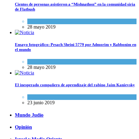
Cientos de personas asistieron a “Mishnathon” en la comunidad siria
de Flatbush
Actualidad comunitaria
28 mayo 2019
Ensayo fotográfico: Pesach Sheini 5779 por Admorim y Rabbonim en
el mundo
Actualidad comunitaria
28 mayo 2019
El inesperado compañero de aprendizaje del rabino Jaim Kanievsky
Espiritualidad
,
Tema del día
23 junio 2019
Mundo Judío
Opinión