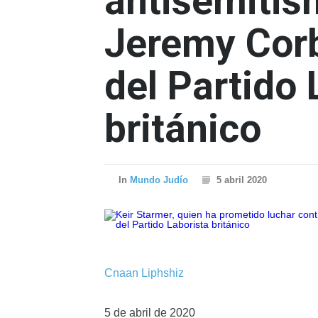
antisemitis
Jeremy Corb
del Partido 
británico
In
Mundo Judío
5 abril 2020
Cnaan Liphshiz
5 de abril de 2020