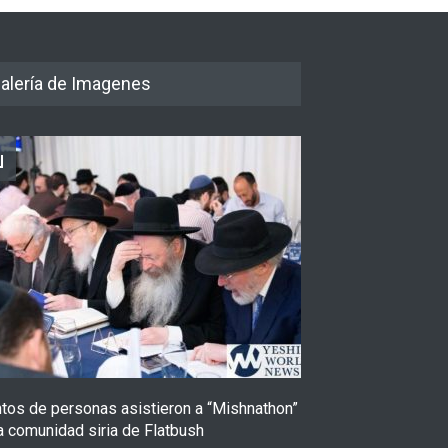
alería de Imagenes
ntos de personas asistieron a “Mishnathon”
Ensayo fotográfi
a comunidad siria de Flatbush
Admorim y Rabb