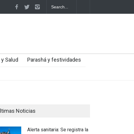
itida: El nuevo avión gubernamental
Alerta sanitaria: Se registr
limitaciones para aterrizar en la niebla
Nilo Occidental en Israel e
 y Salud
Parashá y festividades
ltimas Noticias
Alerta sanitaria: Se registra la