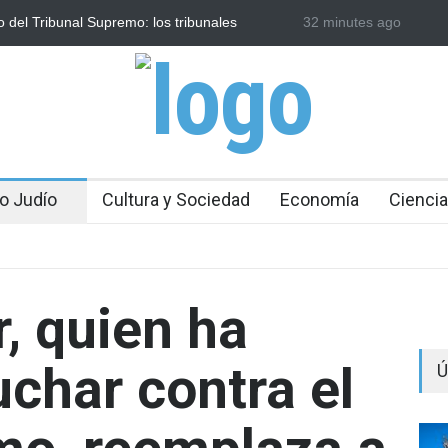
del Tribunal Supremo: los tribunales
32 minutes ago
Tecnología israelí om
ntan a un cierre a partir del domingo
irlandés se enfrenta a 
o Judío
Cultura y Sociedad
Economía
Ciencia
, quien ha
uchar contra el
Ú