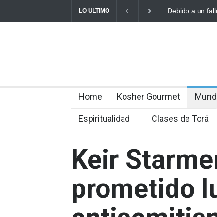
Debido a un fallo 
LO ULTIMO
rabínicos se enfre
Home
Kosher Gourmet
Mund
Espiritualidad
Clases de Torá
Keir Starmer
prometido l