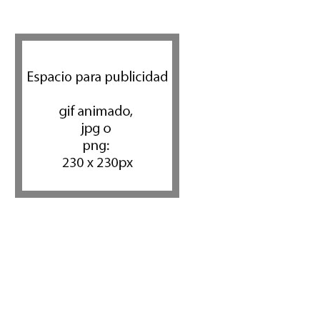
5 datos para Shabat
Opinión
,
Tema del día
6 agosto 2026
Los abuelos de Herzl son
enterrados de nuevo en
Jerusalem, cumpliendo así su
último deseo
Mundo Judío
5 agosto 2026