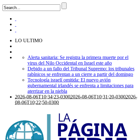
LO ULTIMO
Alerta sanitaria: Se registra la primera muerte por el
virus del Nilo Occidental en Israel este año
Debido a un fallo del Tribunal Supremo: los tribunales
rabínicos se enfrentan a un cierre a partir del domingo
Tecnología israelí omitida: El nuevo avión
gubernamental irlandés se enfrenta a limitaciones para
aterrizar en la niebla
2026-08-06T10:34:23-0300
2026-08-06T10:31:20-0300
2026-
08-06T10:22:50-0300