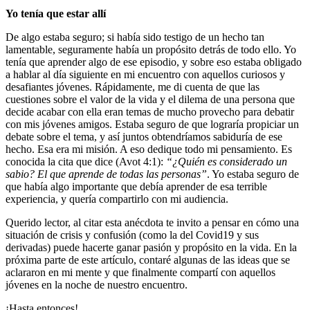
Yo tenía que estar allí
De algo estaba seguro; si había sido testigo de un hecho tan
lamentable, seguramente había un propósito detrás de todo ello. Yo
tenía que aprender algo de ese episodio, y sobre eso estaba obligado
a hablar al día siguiente en mi encuentro con aquellos curiosos y
desafiantes jóvenes. Rápidamente, me di cuenta de que las
cuestiones sobre el valor de la vida y el dilema de una persona que
decide acabar con ella eran temas de mucho provecho para debatir
con mis jóvenes amigos. Estaba seguro de que lograría propiciar un
debate sobre el tema, y así juntos obtendríamos sabiduría de ese
hecho. Esa era mi misión. A eso dedique todo mi pensamiento. Es
conocida la cita que dice (Avot 4:1):
“¿Quién es considerado un
sabio? El que aprende de todas las personas”
. Yo estaba seguro de
que había algo importante que debía aprender de esa terrible
experiencia, y quería compartirlo con mi audiencia.
Querido lector, al citar esta anécdota te invito a pensar en cómo una
situación de crisis y confusión (como la del Covid19 y sus
derivadas) puede hacerte ganar pasión y propósito en la vida. En la
próxima parte de este artículo, contaré algunas de las ideas que se
aclararon en mi mente y que finalmente compartí con aquellos
jóvenes en la noche de nuestro encuentro.
¡Hasta entonces!