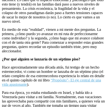
esto tiene (y tendrá) en las familias dará paso a nuevos niveles de
pensamiento. La crisis económica, la fragilidad de la vida y el
colapso de otros paradigmas darán paso a fuertes tensiones capaces
de sacar lo mejor de nosotros (o no). Lo cierto es que vamos a un
nuevo nivel.
En medio de esta “realidad”, vienen a mi mente dos preguntas. La
primera, ¿cómo puedo yo avanzar en mi ruta de perfeccionarme
como individuo? y la segunda, ¿cómo hago que mi avance colabore
con el de tanta otra gente? Para comenzar a responder estas grandes
preguntas, quiero recordar un episodio también triste, pero muy
aleccionador.
¿Por qué alguien se lanzaría de un séptimo piso?
Hace aproximadamente una década atrás, fui testigo de un hecho
estremecedor, vi como un hombre se lanzaba de un séptimo piso (el
relato completo de esa estremecedora experiencia lo relato en detalle
en el quinto capítulo de mi libro
“Propósito”- El eje central de una
vida apasionante
).
Para esa época, yo estaba estudiando en Israel, y había ido a
Venezuela para visitar a mi familia. Normalmente, esas vacaciones
las aprovechaba para compartir con mis familiares, a quienes veía un
par de veces al año. También me tomaba un tiempo para visitar