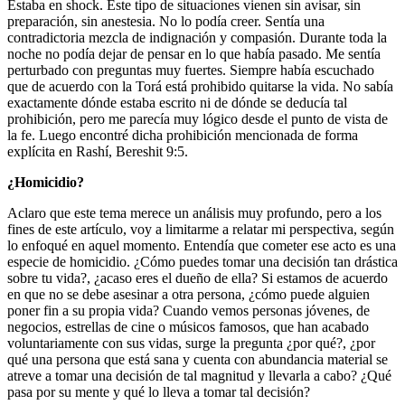
Estaba en shock. Este tipo de situaciones vienen sin avisar, sin
preparación, sin anestesia. No lo podía creer. Sentía una
contradictoria mezcla de indignación y compasión. Durante toda la
noche no podía dejar de pensar en lo que había pasado. Me sentía
perturbado con preguntas muy fuertes. Siempre había escuchado
que de acuerdo con la Torá está prohibido quitarse la vida. No sabía
exactamente dónde estaba escrito ni de dónde se deducía tal
prohibición, pero me parecía muy lógico desde el punto de vista de
la fe. Luego encontré dicha prohibición mencionada de forma
explícita en Rashí, Bereshit 9:5.
¿Homicidio?
Aclaro que este tema merece un análisis muy profundo, pero a los
fines de este artículo, voy a limitarme a relatar mi perspectiva, según
lo enfoqué en aquel momento. Entendía que cometer ese acto es una
especie de homicidio. ¿Cómo puedes tomar una decisión tan drástica
sobre tu vida?, ¿acaso eres el dueño de ella? Si estamos de acuerdo
en que no se debe asesinar a otra persona, ¿cómo puede alguien
poner fin a su propia vida? Cuando vemos personas jóvenes, de
negocios, estrellas de cine o músicos famosos, que han acabado
voluntariamente con sus vidas, surge la pregunta ¿por qué?, ¿por
qué una persona que está sana y cuenta con abundancia material se
atreve a tomar una decisión de tal magnitud y llevarla a cabo? ¿Qué
pasa por su mente y qué lo lleva a tomar tal decisión?