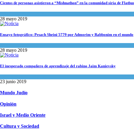
Cientos de personas asistieron a “Mishnathon” en la comunidad siria de Flatbu
Actualidad comunitaria
28 mayo 2019
Ensayo fotográfico: Pesach Sheini 5779 por Admorim y Rabbonim en el mundo
Actualidad comunitaria
28 mayo 2019
El inesperado compañero de aprendizaje del rabino Jaim Kanievsky
Espiritualidad
,
Tema del día
23 junio 2019
Mundo Judío
Opinión
Israel y Medio Oriente
Cultura y Sociedad