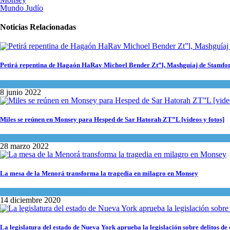
Mundo Judío
Noticias Relacionadas
Petirá repentina de Hagaón HaRav Michoel Bender Zt”l, Mashguíaj de Stamfo
Mundo Judío
8 junio 2022
Miles se reúnen en Monsey para Hesped de Sar Hatorah ZT”L [videos y fotos]
Actualidad comunitaria
28 marzo 2022
La mesa de la Menorá transforma la tragedia en milagro en Monsey
Mundo Judío
,
Tema del día
14 diciembre 2020
La legislatura del estado de Nueva York aprueba la legislación sobre delitos d