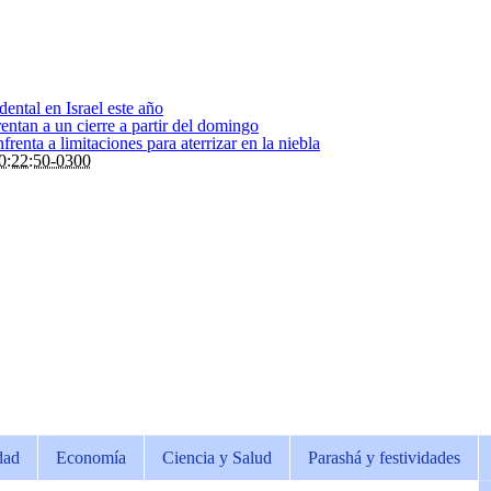
dental en Israel este año
entan a un cierre a partir del domingo
renta a limitaciones para aterrizar en la niebla
0:22:50-0300
dad
Economía
Ciencia y Salud
Parashá y festividades