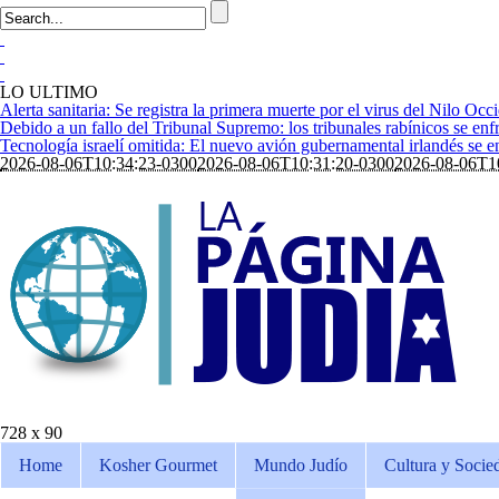
LO ULTIMO
Alerta sanitaria: Se registra la primera muerte por el virus del Nilo Occi
Debido a un fallo del Tribunal Supremo: los tribunales rabínicos se enfr
Tecnología israelí omitida: El nuevo avión gubernamental irlandés se enf
2026-08-06T10:34:23-0300
2026-08-06T10:31:20-0300
2026-08-06T1
728 x 90
Home
Kosher Gourmet
Mundo Judío
Cultura y Socie