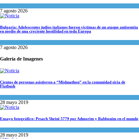
Tema del día
7 agosto 2026
Bulgaria: Adolescentes judíos italianos fueron víctimas de un ataque antisemita
en medio de una creciente hostilidad en toda Europa
Cultura y Sociedad
,
Tema del día
7 agosto 2026
Galería de Imagenes
Cientos de personas asistieron a “Mishnathon” en la comunidad siria de
Flatbush
Actualidad comunitaria
28 mayo 2019
Ensayo fotográfico: Pesach Sheini 5779 por Admorim y Rabbonim en el mundo
Actualidad comunitaria
28 mayo 2019