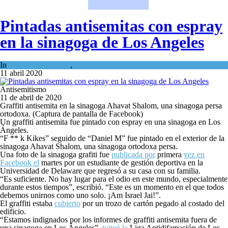
Pintadas antisemitas con espray
en la sinagoga de Los Angeles
In
Cultura y Sociedad
,
Tema del día
11 abril 2020
Antisemitismo
11 de abril de 2020
Graffiti antisemita en la sinagoga Ahavat Shalom, una sinagoga persa
ortodoxa. (Captura de pantalla de Facebook)
Un graffiti antisemita fue pintado con espray en una sinagoga en Los
Ángeles.
“F ** k Kikes” seguido de “Daniel M” fue pintado en el exterior de la
sinagoga Ahavat Shalom, una sinagoga ortodoxa persa.
Una foto de la sinagoga grafiti fue
publicada por
primera
vez en
Facebook el
martes por un estudiante de gestión deportiva en la
Universidad de Delaware que regresó a su casa con su familia.
“Es suficiente. No hay lugar para el odio en este mundo, especialmente
durante estos tiempos”, escribió. “Este es un momento en el que todos
debemos unirnos como uno solo. ¡Am Israel Jai!”.
El graffiti estaba
cubierto
por un trozo de cartón pegado al costado del
edificio.
“Estamos indignados por los informes de graffiti antisemita fuera de
una sinagoga en Los Ángeles”,
tuiteó la
Liga Antidifamación de Los