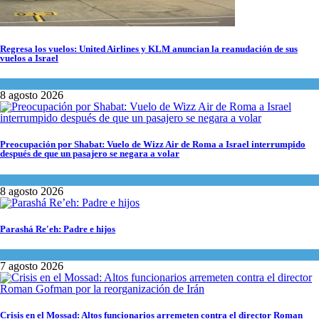
Regresa los vuelos: United Airlines y KLM anuncian la reanudación de sus
vuelos a Israel
Economía y Negocios
8 agosto 2026
Preocupación por Shabat: Vuelo de Wizz Air de Roma a Israel interrumpido
después de que un pasajero se negara a volar
Cultura y Sociedad
,
Israel y Medio Oriente
8 agosto 2026
Parashá Re'eh: Padre e hijos
Espiritualidad
,
Tema del día
7 agosto 2026
Crisis en el Mossad: Altos funcionarios arremeten contra el director Roman