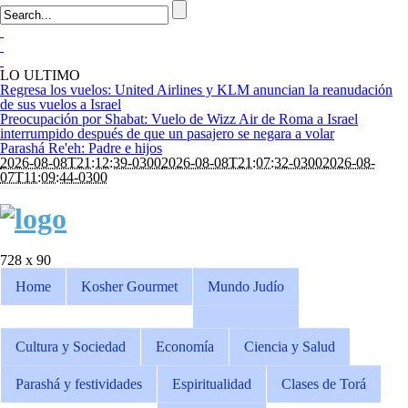
LO ULTIMO
Regresa los vuelos: United Airlines y KLM anuncian la reanudación
de sus vuelos a Israel
Preocupación por Shabat: Vuelo de Wizz Air de Roma a Israel
interrumpido después de que un pasajero se negara a volar
Parashá Re'eh: Padre e hijos
2026-08-08T21:12:39-0300
2026-08-08T21:07:32-0300
2026-08-
07T11:09:44-0300
728 x 90
Home
Kosher Gourmet
Mundo Judío
Cultura y Sociedad
Economía
Ciencia y Salud
Parashá y festividades
Espiritualidad
Clases de Torá