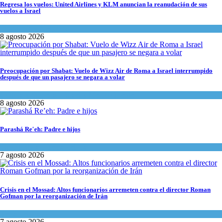
Regresa los vuelos: United Airlines y KLM anuncian la reanudación de sus
vuelos a Israel
Economía y Negocios
8 agosto 2026
Preocupación por Shabat: Vuelo de Wizz Air de Roma a Israel interrumpido
después de que un pasajero se negara a volar
Cultura y Sociedad
,
Israel y Medio Oriente
8 agosto 2026
Parashá Re'eh: Padre e hijos
Espiritualidad
,
Tema del día
7 agosto 2026
Crisis en el Mossad: Altos funcionarios arremeten contra el director Roman
Gofman por la reorganización de Irán
Tema del día
7 agosto 2026