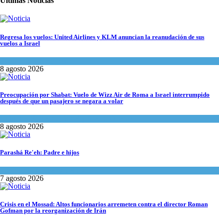
Últimas Noticias
Regresa los vuelos: United Airlines y KLM anuncian la reanudación de sus
vuelos a Israel
Economía y Negocios
8 agosto 2026
Preocupación por Shabat: Vuelo de Wizz Air de Roma a Israel interrumpido
después de que un pasajero se negara a volar
Cultura y Sociedad
,
Israel y Medio Oriente
8 agosto 2026
Parashá Re'eh: Padre e hijos
Espiritualidad
,
Tema del día
7 agosto 2026
Crisis en el Mossad: Altos funcionarios arremeten contra el director Roman
Gofman por la reorganización de Irán