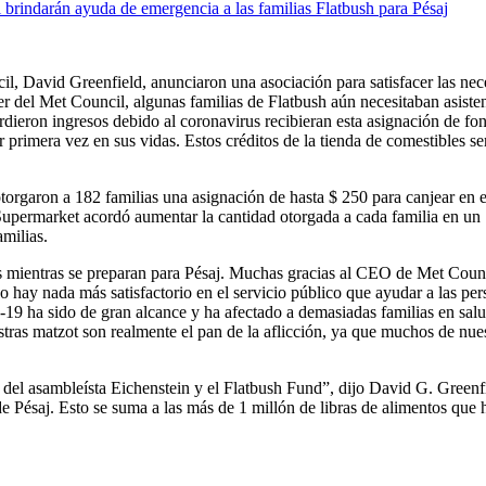
il, David Greenfield, anunciaron una asociación para satisfacer las nec
er del Met Council, algunas familias de Flatbush aún necesitaban asis
dieron ingresos debido al coronavirus recibieran esta asignación de f
primera vez en sus vidas. Estos créditos de la tienda de comestibles se
torgaron a 182 familias una asignación de hasta $ 250 para canjear en
upermarket acordó aumentar la cantidad otorgada a cada familia en un 1
milias.
as mientras se preparan para Pésaj. Muchas gracias al CEO de Met Coun
No hay nada más satisfactorio en el servicio público que ayudar a las pe
19 ha sido de gran alcance y ha afectado a demasiadas familias en sal
ras matzot son realmente el pan de la aflicción, ya que muchos de nues
o del asambleísta Eichenstein y el Flatbush Fund”, dijo David G. Green
e Pésaj. Esto se suma a las más de 1 millón de libras de alimentos que