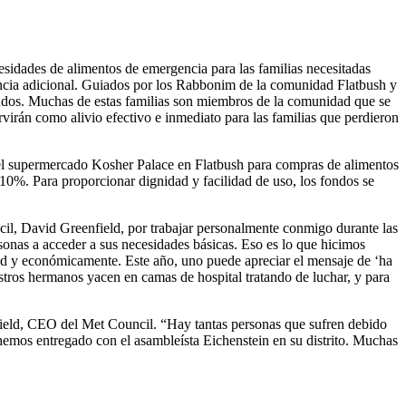
esidades de alimentos de emergencia para las familias necesitadas
tencia adicional. Guiados por los Rabbonim de la comunidad Flatbush y
ondos. Muchas de estas familias son miembros de la comunidad que se
rvirán como alivio efectivo e inmediato para las familias que perdieron
 el supermercado Kosher Palace en Flatbush para compras de alimentos
0%. Para proporcionar dignidad y facilidad de uso, los fondos se
cil, David Greenfield, por trabajar personalmente conmigo durante las
rsonas a acceder a sus necesidades básicas. Eso es lo que hicimos
ud y económicamente. Este año, uno puede apreciar el mensaje de ‘ha
tros hermanos yacen en camas de hospital tratando de luchar, y para
field, CEO del Met Council. “Hay tantas personas que sufren debido
 hemos entregado con el asambleísta Eichenstein en su distrito. Muchas