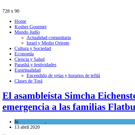
728 x 90
Home
Kosher Gourmet
Mundo Judío
Actualidad comunitaria
Israel y Medio Oriente
Cultura y Sociedad
Economía
Ciencia y Salud
Parashá y festividades
Espiritualidad
Encendido de velas y horarios de tefilá
Clases de Torá
El asambleísta Simcha Eichens
emergencia a las familias Flatb
In
Mundo Judío
,
Tema del día
13 abril 2020