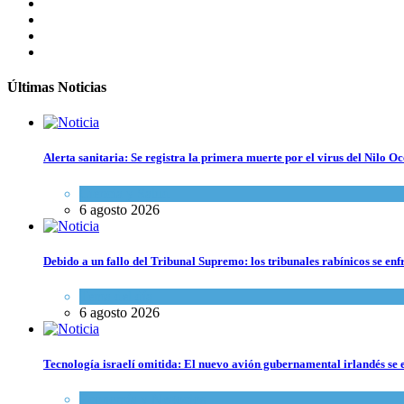
Últimas Noticias
Alerta sanitaria: Se registra la primera muerte por el virus del Nilo Oc
Ciencia y Salud
6 agosto 2026
Debido a un fallo del Tribunal Supremo: los tribunales rabínicos se enf
Tema del día
6 agosto 2026
Tecnología israelí omitida: El nuevo avión gubernamental irlandés se e
Economía y Negocios