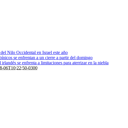
s del Nilo Occidental en Israel este año
bínicos se enfrentan a un cierre a partir del domingo
rlandés se enfrenta a limitaciones para aterrizar en la niebla
8-06T10:22:50-0300