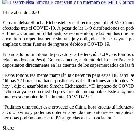
13 de abril de 2020
El asambleísta Simcha Eichenstein y el director general del Met Counc
afectadas tras el COVID-19. A pesar de las 149 distribuciones en pod
el Fondo Comunitario Flatbush, se recomendó que las familias que per
encontraron repentinamente sin trabajo y obligados a buscar ayuda por 
empleos u otras fuentes de ingresos debido a COVID-19.
Financiado por un donante privado y la Federación UJA, los fondos o
relacionados con Pésaj. Generosamente, el dueño del Kosher Palace S
depositaron directamente en las cuentas de los supermercados de las fa
“Estos fondos realmente marcarán la diferencia para estas 182 famili
últimas 72 horas para hacer posible estas distribuciones adicionales. 
hoy”. dijo el asambleísta Simcha Eichenstein. “El impacto de COVID-
lachma anya’ en una medida previamente inimaginable. Este año, nuest
muchos sucumbiendo finalmente, COVID-19 “.
“Pudimos emprender este proyecto de última hora gracias al liderazg
al coronavirus y podemos obtener la ayuda que tanto necesitan antes d
personas podrán comer este Pésaj gracias a esta asociación”.
Share: