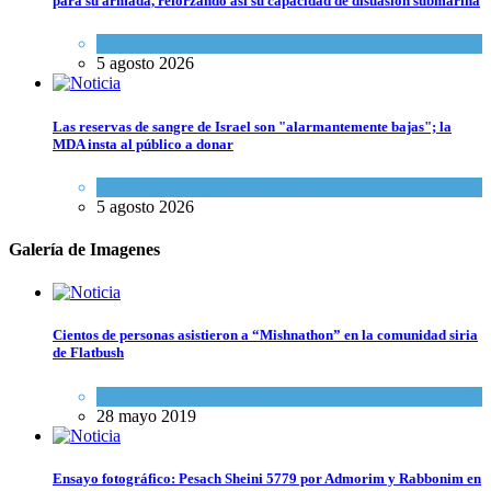
para su armada, reforzando así su capacidad de disuasión submarina
Israel y Medio Oriente
,
Tema del día
5 agosto 2026
Las reservas de sangre de Israel son "alarmantemente bajas"; la
MDA insta al público a donar
Ciencia y Salud
,
Tema del día
5 agosto 2026
Galería de Imagenes
Cientos de personas asistieron a “Mishnathon” en la comunidad siria
de Flatbush
Actualidad comunitaria
28 mayo 2019
Ensayo fotográfico: Pesach Sheini 5779 por Admorim y Rabbonim en