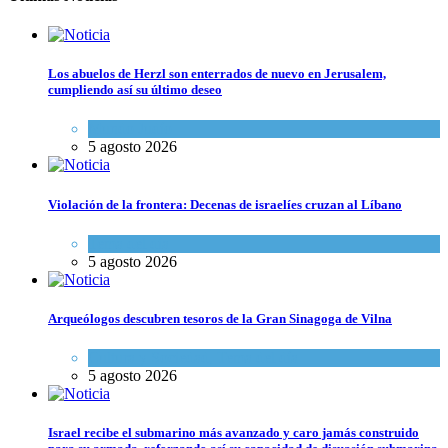
Los abuelos de Herzl son enterrados de nuevo en Jerusalem,
cumpliendo así su último deseo
Mundo Judío
5 agosto 2026
Violación de la frontera: Decenas de israelíes cruzan al Líbano
Tema del día
5 agosto 2026
Arqueólogos descubren tesoros de la Gran Sinagoga de Vilna
Cultura y Sociedad
,
Tema del día
5 agosto 2026
Israel recibe el submarino más avanzado y caro jamás construido