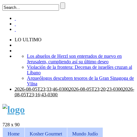
LO ULTIMO
Los abuelos de Herzl son enterrados de nuevo en
Jerusalem, cumpliendo así su último deseo
Violación de la frontera: Decenas de israelíes cruzan al
Líbano
Arqueólogos descubren tesoros de la Gran Sinagoga de
Vilna
2026-08-05T23:33:46-0300
2026-08-05T23:20:23-0300
2026-
08-05T23:16:43-0300
728 x 90
Home
Kosher Gourmet
Mundo Judío