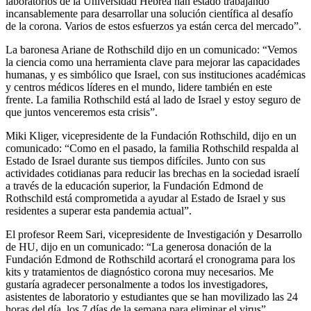
laboratorios de la Universidad Hebrea han estado trabajando
incansablemente para desarrollar una solución científica al desafío
de la corona. Varios de estos esfuerzos ya están cerca del mercado”.
La baronesa Ariane de Rothschild dijo en un comunicado: “Vemos
la ciencia como una herramienta clave para mejorar las capacidades
humanas, y es simbólico que Israel, con sus instituciones académicas
y centros médicos líderes en el mundo, lidere también en este
frente. La familia Rothschild está al lado de Israel y estoy seguro de
que juntos venceremos esta crisis”.
Miki Kliger, vicepresidente de la Fundación Rothschild, dijo en un
comunicado: “Como en el pasado, la familia Rothschild respalda al
Estado de Israel durante sus tiempos difíciles. Junto con sus
actividades cotidianas para reducir las brechas en la sociedad israelí
a través de la educación superior, la Fundación Edmond de
Rothschild está comprometida a ayudar al Estado de Israel y sus
residentes a superar esta pandemia actual”.
El profesor Reem Sari, vicepresidente de Investigación y Desarrollo
de HU, dijo en un comunicado: “La generosa donación de la
Fundación Edmond de Rothschild acortará el cronograma para los
kits y tratamientos de diagnóstico corona muy necesarios. Me
gustaría agradecer personalmente a todos los investigadores,
asistentes de laboratorio y estudiantes que se han movilizado las 24
horas del día, los 7 días de la semana para eliminar el virus”.