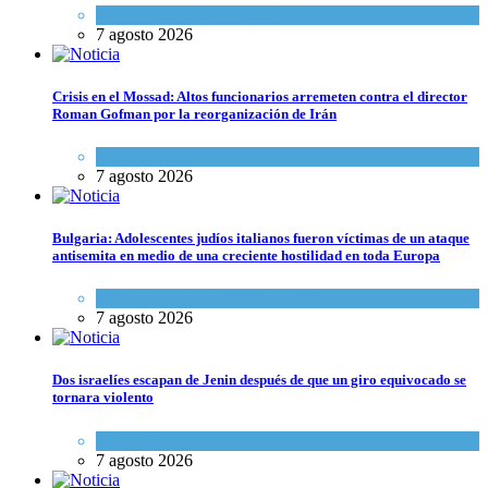
Espiritualidad
,
Tema del día
7 agosto 2026
Crisis en el Mossad: Altos funcionarios arremeten contra el director
Roman Gofman por la reorganización de Irán
Tema del día
7 agosto 2026
Bulgaria: Adolescentes judíos italianos fueron víctimas de un ataque
antisemita en medio de una creciente hostilidad en toda Europa
Cultura y Sociedad
,
Tema del día
7 agosto 2026
Dos israelíes escapan de Jenin después de que un giro equivocado se
tornara violento
Tema del día
7 agosto 2026