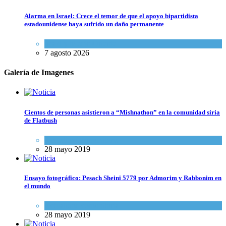
Alarma en Israel: Crece el temor de que el apoyo bipartidista
estadounidense haya sufrido un daño permanente
Israel y Medio Oriente
7 agosto 2026
Galería de Imagenes
Cientos de personas asistieron a “Mishnathon” en la comunidad siria
de Flatbush
Actualidad comunitaria
28 mayo 2019
Ensayo fotográfico: Pesach Sheini 5779 por Admorim y Rabbonim en
el mundo
Actualidad comunitaria
28 mayo 2019