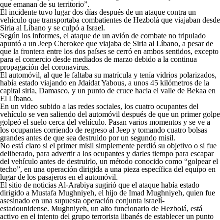
que emanan de su territorio”.
El incidente tuvo lugar dos días después de un ataque contra un
vehículo que transportaba combatientes de Hezbolá que viajaban desde
Siria al Líbano y se culpó a Israel.
Según los informes, el ataque de un avión de combate no tripulado
apuntó a un Jeep Cherokee que viajaba de Siria al Líbano, a pesar de
que la frontera entre los dos países se cerró en ambos sentidos, excepto
para el comercio desde mediados de marzo debido a la continua
propagación del coronavirus.
El automóvil, al que le faltaba su matrícula y tenía vidrios polarizados,
había estado viajando en Jdaidat Yabous, a unos 45 kilómetros de la
capital siria, Damasco, y un punto de cruce hacia el valle de Bekaa en
El Líbano.
En un video subido a las redes sociales, los cuatro ocupantes del
vehículo se ven saliendo del automóvil después de que un primer golpe
golpeó el suelo cerca del vehículo. Pasan varios momentos y se ve a
los ocupantes corriendo de regreso al Jeep y tomando cuatro bolsas
grandes antes de que sea destruido por un segundo misil.
No está claro si el primer misil simplemente perdió su objetivo o si fue
deliberado, para advertir a los ocupantes y darles tiempo para escapar
del vehículo antes de destruirlo, un método conocido como “golpear el
techo”, en una operación dirigida a una pieza específica del equipo en
lugar de los pasajeros en el automóvil.
El sitio de noticias Al-Arabiya sugirió que el ataque había estado
dirigido a Mustafa Mughniyeh, el hijo de Imad Mughniyeh, quien fue
asesinado en una supuesta operación conjunta israelí-
estadounidense. Mughniyeh, un alto funcionario de Hezbolá, está
activo en el intento del grupo terrorista libanés de establecer un punto