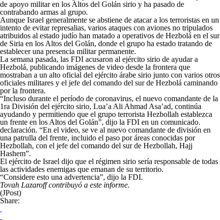
de apoyo militar en los Altos del Golán sirio y ha pasado de
contrabando armas al grupo.
Aunque Israel generalmente se abstiene de atacar a los terroristas en un
intento de evitar represalias, varios ataques con aviones no tripulados
atribuidos al estado judío han matado a operativos de Hezbolá en el sur
de Siria en los Altos del Golán, donde el grupo ha estado tratando de
establecer una presencia militar permanente.
La semana pasada, las FDI acusaron al ejército sirio de ayudar a
Hezbolá, publicando imágenes de video desde la frontera que
mostraban a un alto oficial del ejército árabe sirio junto con varios otros
oficiales militares y el jefe del comando del sur de Hezbolá caminando
por la frontera.
“Incluso durante el período de coronavirus, el nuevo comandante de la
1ra División del ejército sirio, Lua’a Ali Ahmad Asa’ad, continúa
ayudando y permitiendo que el grupo terrorista Hezbollah establezca
un frente en los Altos del Golán”, dijo la FDI en un comunicado.
declaración. “En el video, se ve al nuevo comandante de división en
una patrulla del frente, incluido el paso por áreas conocidas por
Hezbollah, con el jefe del comando del sur de Hezbollah, Hajj
Hashem”.
El ejército de Israel dijo que el régimen sirio sería responsable de todas
las actividades enemigas que emanan de su territorio.
“Considere esto una advertencia”, dijo la FDI.
Tovah Lazaroff contribuyó a este informe.
(JPost)
Share: