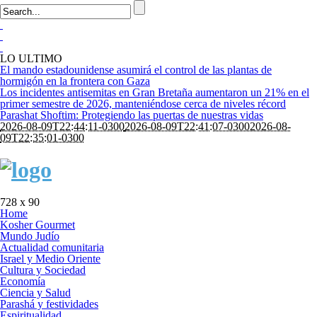
LO ULTIMO
El mando estadounidense asumirá el control de las plantas de
hormigón en la frontera con Gaza
Los incidentes antisemitas en Gran Bretaña aumentaron un 21% en el
primer semestre de 2026, manteniéndose cerca de niveles récord
Parashat Shoftim: Protegiendo las puertas de nuestras vidas
2026-08-09T22:44:11-0300
2026-08-09T22:41:07-0300
2026-08-
09T22:35:01-0300
728 x 90
Home
Kosher Gourmet
Mundo Judío
Actualidad comunitaria
Israel y Medio Oriente
Cultura y Sociedad
Economía
Ciencia y Salud
Parashá y festividades
Espiritualidad