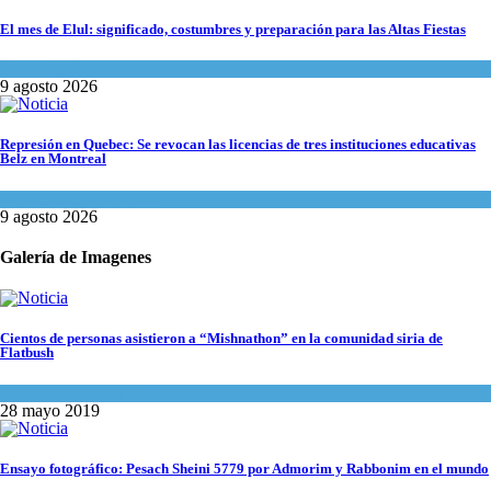
El mes de Elul: significado, costumbres y preparación para las Altas Fiestas
Tema del día
9 agosto 2026
Represión en Quebec: Se revocan las licencias de tres instituciones educativas
Belz en Montreal
Actualidad comunitaria
9 agosto 2026
Galería de Imagenes
Cientos de personas asistieron a “Mishnathon” en la comunidad siria de
Flatbush
Actualidad comunitaria
28 mayo 2019
Ensayo fotográfico: Pesach Sheini 5779 por Admorim y Rabbonim en el mundo