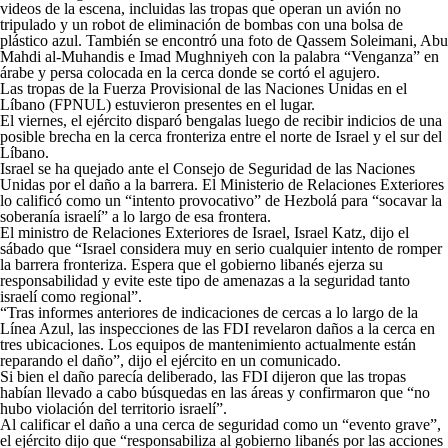
videos de la escena, incluidas las tropas que operan un avión no
tripulado y un robot de eliminación de bombas con una bolsa de
plástico azul. También se encontró una foto de Qassem Soleimani, Abu
Mahdi al-Muhandis e Imad Mughniyeh con la palabra “Venganza” en
árabe y persa colocada en la cerca donde se cortó el agujero.
Las tropas de la Fuerza Provisional de las Naciones Unidas en el
Líbano (FPNUL) estuvieron presentes en el lugar.
El viernes, el ejército disparó bengalas luego de recibir indicios de una
posible brecha en la cerca fronteriza entre el norte de Israel y el sur del
Líbano.
Israel se ha quejado ante el Consejo de Seguridad de las Naciones
Unidas por el daño a la barrera. El Ministerio de Relaciones Exteriores
lo calificó como un “intento provocativo” de Hezbolá para “socavar la
soberanía israelí” a lo largo de esa frontera.
El ministro de Relaciones Exteriores de Israel, Israel Katz, dijo el
sábado que “Israel considera muy en serio cualquier intento de romper
la barrera fronteriza. Espera que el gobierno libanés ejerza su
responsabilidad y evite este tipo de amenazas a la seguridad tanto
israelí como regional”.
“Tras informes anteriores de indicaciones de cercas a lo largo de la
Línea Azul, las inspecciones de las FDI revelaron daños a la cerca en
tres ubicaciones. Los equipos de mantenimiento actualmente están
reparando el daño”, dijo el ejército en un comunicado.
Si bien el daño parecía deliberado, las FDI dijeron que las tropas
habían llevado a cabo búsquedas en las áreas y confirmaron que “no
hubo violación del territorio israelí”.
Al calificar el daño a una cerca de seguridad como un “evento grave”,
el ejército dijo que “responsabiliza al gobierno libanés por las acciones