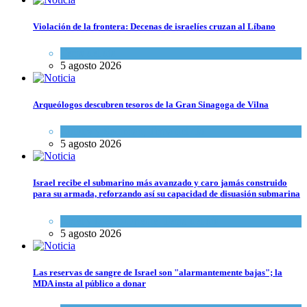
Violación de la frontera: Decenas de israelíes cruzan al Líbano
Tema del día
5 agosto 2026
Arqueólogos descubren tesoros de la Gran Sinagoga de Vilna
Cultura y Sociedad
,
Tema del día
5 agosto 2026
Israel recibe el submarino más avanzado y caro jamás construido
para su armada, reforzando así su capacidad de disuasión submarina
Israel y Medio Oriente
,
Tema del día
5 agosto 2026
Las reservas de sangre de Israel son "alarmantemente bajas"; la
MDA insta al público a donar