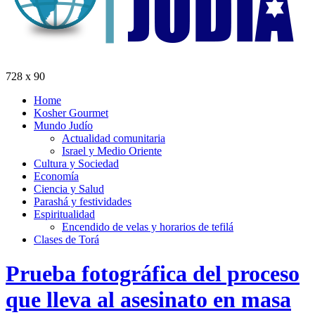
728 x 90
Home
Kosher Gourmet
Mundo Judío
Actualidad comunitaria
Israel y Medio Oriente
Cultura y Sociedad
Economía
Ciencia y Salud
Parashá y festividades
Espiritualidad
Encendido de velas y horarios de tefilá
Clases de Torá
Prueba fotográfica del proceso
que lleva al asesinato en masa