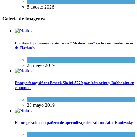
Ciencia y Salud
,
Tema del día
5 agosto 2026
Galería de Imagenes
Cientos de personas asistieron a “Mishnathon” en la comunidad siria
de Flatbush
Actualidad comunitaria
28 mayo 2019
Ensayo fotográfico: Pesach Sheini 5779 por Admorim y Rabbonim en
el mundo
Actualidad comunitaria
28 mayo 2019
El inesperado compañero de aprendizaje del rabino Jaim Kanievsky
Espiritualidad
,
Tema del día