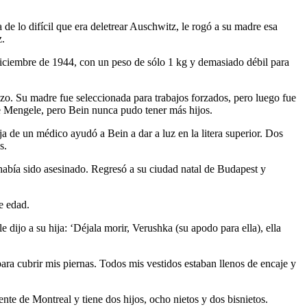
de lo difícil que era deletrear Auschwitz, le rogó a su madre esa
z.
 diciembre de 1944, con un peso de sólo 1 kg y demasiado débil para
o. Su madre fue seleccionada para trabajos forzados, pero luego fue
e Mengele, pero Bein nunca pudo tener más hijos.
a de un médico ayudó a Bein a dar a luz en la litera superior. Dos
s.
abía sido asesinado. Regresó a su ciudad natal de Budapest y
e edad.
dijo a su hija: ‘Déjala morir, Verushka (su apodo para ella), ella
para cubrir mis piernas. Todos mis vestidos estaban llenos de encaje y
te de Montreal y tiene dos hijos, ocho nietos y dos bisnietos.