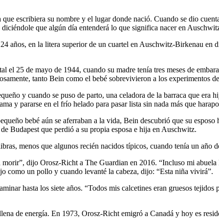
 que escribiera su nombre y el lugar donde nació. Cuando se dio cuenta 
 diciéndole que algún día entenderá lo que significa nacer en Auschwit
 24 años, en la litera superior de un cuartel en Auschwitz-Birkenau en
al el 25 de mayo de 1944, cuando su madre tenía tres meses de embaraz
rosamente, tanto Bein como el bebé sobrevivieron a los experimentos d
ueño y cuando se puso de parto, una celadora de la barraca que era hij
ma y pararse en el frío helado para pasar lista sin nada más que harapo
queño bebé aún se aferraban a la vida, Bein descubrió que su esposo h
 de Budapest que perdió a su propia esposa e hija en Auschwitz.
ibras, menos que algunos recién nacidos típicos, cuando tenía un año d
morir”, dijo Orosz-Richt a The Guardian en 2016. “Incluso mi abuela le 
 como un pollo y cuando levanté la cabeza, dijo: “Esta niña vivirá”.
minar hasta los siete años. “Todos mis calcetines eran gruesos tejidos 
llena de energía. En 1973, Orosz-Richt emigró a Canadá y hoy es residen