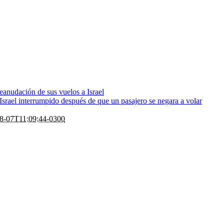
eanudación de sus vuelos a Israel
rael interrumpido después de que un pasajero se negara a volar
8-07T11:09:44-0300