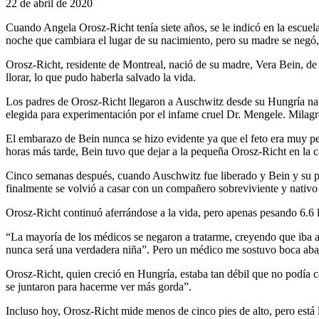
22 de abril de 2020
Cuando Angela Orosz-Richt tenía siete años, se le indicó en la escuela
noche que cambiara el lugar de su nacimiento, pero su madre se negó,
Orosz-Richt, residente de Montreal, nació de su madre, Vera Bein, de
llorar, lo que pudo haberla salvado la vida.
Los padres de Orosz-Richt llegaron a Auschwitz desde su Hungría nat
elegida para experimentación por el infame cruel Dr. Mengele. Milag
El embarazo de Bein nunca se hizo evidente ya que el feto era muy peq
horas más tarde, Bein tuvo que dejar a la pequeña Orosz-Richt en la ca
Cinco semanas después, cuando Auschwitz fue liberado y Bein y su pe
finalmente se volvió a casar con un compañero sobreviviente y nativo
Orosz-Richt continuó aferrándose a la vida, pero apenas pesando 6.6 l
“La mayoría de los médicos se negaron a tratarme, creyendo que iba a 
nunca será una verdadera niña”. Pero un médico me sostuvo boca abajo
Orosz-Richt, quien creció en Hungría, estaba tan débil que no podía ca
se juntaron para hacerme ver más gorda”.
Incluso hoy, Orosz-Richt mide menos de cinco pies de alto, pero está 