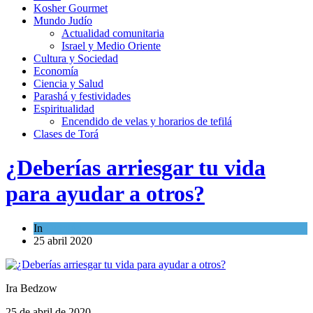
Kosher Gourmet
Mundo Judío
Actualidad comunitaria
Israel y Medio Oriente
Cultura y Sociedad
Economía
Ciencia y Salud
Parashá y festividades
Espiritualidad
Encendido de velas y horarios de tefilá
Clases de Torá
¿Deberías arriesgar tu vida
para ayudar a otros?
In
Opinión
25 abril 2020
Ira Bedzow
25 de abril de 2020