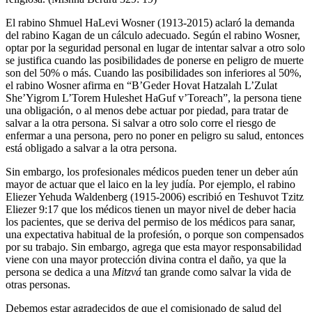
El rabino Shmuel HaLevi Wosner (1913-2015) aclaró la demanda
del rabino Kagan de un cálculo adecuado. Según el rabino Wosner,
optar por la seguridad personal en lugar de intentar salvar a otro solo
se justifica cuando las posibilidades de ponerse en peligro de muerte
son del 50% o más. Cuando las posibilidades son inferiores al 50%,
el rabino Wosner afirma en “B’Geder Hovat Hatzalah L’Zulat
She’Yigrom L’Torem Huleshet HaGuf v’Toreach”, la persona tiene
una obligación, o al menos debe actuar por piedad, para tratar de
salvar a la otra persona. Si salvar a otro solo corre el riesgo de
enfermar a una persona, pero no poner en peligro su salud, entonces
está obligado a salvar a la otra persona.
Sin embargo, los profesionales médicos pueden tener un deber aún
mayor de actuar que el laico en la ley judía. Por ejemplo, el rabino
Eliezer Yehuda Waldenberg (1915-2006) escribió en Teshuvot Tzitz
Eliezer 9:17 que los médicos tienen un mayor nivel de deber hacia
los pacientes, que se deriva del permiso de los médicos para sanar,
una expectativa habitual de la profesión, o porque son compensados ​​
por su trabajo. Sin embargo, agrega que esta mayor responsabilidad
viene con una mayor protección divina contra el daño, ya que la
persona se dedica a una
Mitzvá
tan grande como salvar la vida de
otras personas.
Debemos estar agradecidos de que el comisionado de salud del