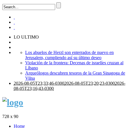
LO ULTIMO
Los abuelos de Herzl son enterrados de nuevo en
Jerusalem, cumpliendo así su último deseo
Violación de la frontera: Decenas de israelíes cruzan al
Líbano
Arqueólogos descubren tesoros de la Gran Sinagoga de
Vilna
2026-08-05T23:33:46-0300
2026-08-05T23:20:23-0300
2026-
08-05T23:16:43-0300
728 x 90
Home