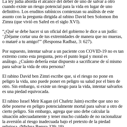
La ley judía aborda el alcance del deber de uno de salvar a otro
cuando existe un riesgo potencial para la vida en lugar de uno
definitivo. Los eruditos rabínicos comienzan su análisis de este
asunto con la pregunta dirigida al rabino David ben Solomon ibn
Zimra (que vivió en Safed en el siglo XVI).
“¿Qué se debe hacer si un oficial del gobierno le dice a un judío:
‘¡Déjame cortar una de tus extremidades de manera que no mueras,
o mataré a tu amigo!'” (Responsa Radbaz, 3: 627).
Por supuesto, intentar salvar a un paciente con COVID-19 no es tan
extremo como esta pregunta, pero el punto legal y moral es
análogo. ¿Cuánto debería estar dispuesto a sacrificarse de sí mismo
para salvar la vida de otra persona?
El rabino David ben Zimri escribe que, si el riesgo no pone en
peligro la vida, uno puede poner en peligro su salud por el bien de
otro. Sin embargo, si existe un riesgo para la vida, intentar salvarlos
es una piedad equivocada.
El rabino Israel Meir Kagan (el Chafetz Jaim) escribe que uno no
debe ponerse en peligro potencialmente mortal para salvar a otro de
cierto peligro. Sin embargo, agrega que uno debe calcular la
situación adecuadamente y tener mucho cuidado de no racionalizar
la aversión al riesgo inadecuada bajo el pretexto de la piedad
religiosa. (Mishna Berura 329: 19)